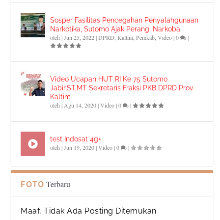
Sosper Fasilitas Pencegahan Penyalahgunaan
Narkotika, Sutomo Ajak Perangi Narkoba
oleh
|
Jun 25, 2022
|
DPRD
,
Kaltim
,
Pemkab
,
Video
|
0
|
Video Ucapan HUT RI Ke 75 Sutomo
Jabir,ST,MT Sekretaris Fraksi PKB DPRD Prov.
Kaltim
oleh
|
Agu 14, 2020
|
Video
|
0
|
test Indosat 4g+
oleh
|
Jun 19, 2020
|
Video
|
0
|
Terbaru
FOTO
Maaf, Tidak Ada Posting Ditemukan