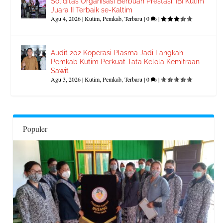
Soliditas Organisasi Berbuah Prestasi, IBI Kutim
Juara II Terbaik se-Kaltim
Agu 4, 2026
|
Kutim
,
Pemkab
,
Terbaru
|
0
|
Audit 202 Koperasi Plasma Jadi Langkah
Pemkab Kutim Perkuat Tata Kelola Kemitraan
Sawit
Agu 3, 2026
|
Kutim
,
Pemkab
,
Terbaru
|
0
|
Populer