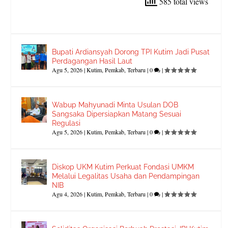
585 total views
Bupati Ardiansyah Dorong TPI Kutim Jadi Pusat
Perdagangan Hasil Laut
Agu 5, 2026
|
Kutim
,
Pemkab
,
Terbaru
|
0
|
Wabup Mahyunadi Minta Usulan DOB
Sangsaka Dipersiapkan Matang Sesuai
Regulasi
Agu 5, 2026
|
Kutim
,
Pemkab
,
Terbaru
|
0
|
Diskop UKM Kutim Perkuat Fondasi UMKM
Melalui Legalitas Usaha dan Pendampingan
NIB
Agu 4, 2026
|
Kutim
,
Pemkab
,
Terbaru
|
0
|