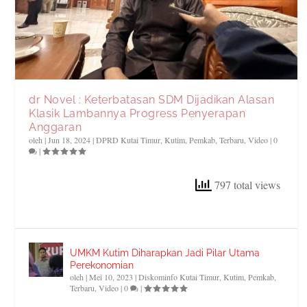
dr Novel : Keterbatasan SDM Dijadikan Alasan
Klasik Lambannya Progress Penyerapan
Anggaran
oleh
|
Jun 18, 2024
|
DPRD Kutai Timur
,
Kutim
,
Pemkab
,
Terbaru
,
Video
|
0
|
797 total views
UMKM Kutim Diharapkan Jadi Pilar Utama
Perekonomian
oleh
|
Mei 10, 2023
|
Diskominfo Kutai Timur
,
Kutim
,
Pemkab
,
Terbaru
,
Video
|
0
|