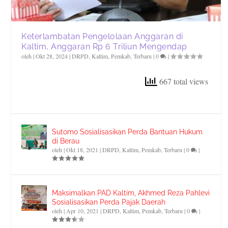
Keterlambatan Pengelolaan Anggaran di
Kaltim, Anggaran Rp 6 Triliun Mengendap
oleh
|
Okt 28, 2024
|
DRPD
,
Kaltim
,
Pemkab
,
Terbaru
|
0
|
667 total views
Sutomo Sosialisasikan Perda Bantuan Hukum
di Berau
oleh
|
Okt 18, 2021
|
DRPD
,
Kaltim
,
Pemkab
,
Terbaru
|
0
|
Maksimalkan PAD Kaltim, Akhmed Reza Pahlevi
Sosialisasikan Perda Pajak Daerah
oleh
|
Apr 10, 2021
|
DRPD
,
Kaltim
,
Pemkab
,
Terbaru
|
0
|