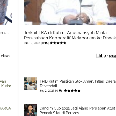
Terus
Terkait TKA di Kutim, Agusriansyah Minta
Perusahaan Kooperatif Melaporkan ke Disnak
Jun 19, 2022
|
0
|
 views
97 tota
ewan
TPID Kutim Pastikan Stok Aman, Inflasi Daer
 Kutim
Terkendali
Sep 2, 2025
|
0
|
UARGA
Dandim Cup 2022 Jadi Ajang Persiapan Atlet
Pencak Silat di Porprov