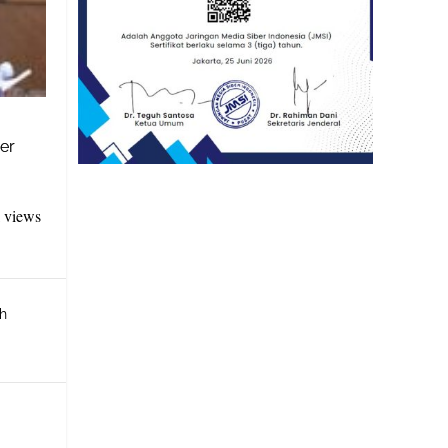
er
l views
ah