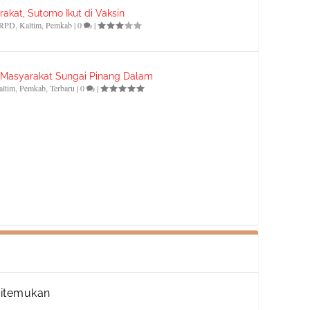
akat, Sutomo Ikut di Vaksin
RPD
,
Kaltim
,
Pemkab
|
0
|
i Masyarakat Sungai Pinang Dalam
altim
,
Pemkab
,
Terbaru
|
0
|
Ditemukan