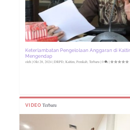
Keterlambatan Pengelolaan Anggaran di Kalti
Mengendap
oleh
|
Okt 28, 2024
|
DRPD
,
Kaltim
,
Pemkab
,
Terbaru
|
0
|
Terbaru
VIDEO