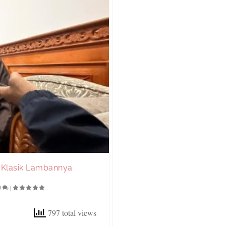
n Klasik Lambannya
0
|
797 total views