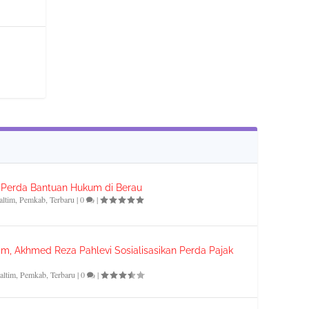
n Perda Bantuan Hukum di Berau
altim
,
Pemkab
,
Terbaru
|
0
|
m, Akhmed Reza Pahlevi Sosialisasikan Perda Pajak
altim
,
Pemkab
,
Terbaru
|
0
|