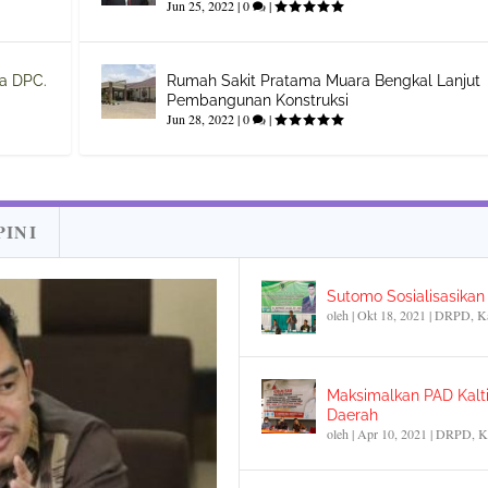
Jun 25, 2022
|
0
|
na DPC.
Rumah Sakit Pratama Muara Bengkal Lanjut
Pembangunan Konstruksi
Jun 28, 2022
|
0
|
PINI
Sutomo Sosialisasika
oleh
|
Okt 18, 2021
|
DRPD
,
K
Maksimalkan PAD Kalti
Daerah
oleh
|
Apr 10, 2021
|
DRPD
,
K