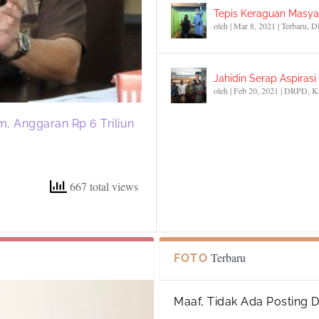
Tepis Keraguan Masyar
oleh
|
Mar 8, 2021
|
Terbaru
,
D
Jahidin Serap Aspiras
oleh
|
Feb 20, 2021
|
DRPD
,
K
m, Anggaran Rp 6 Triliun
667 total views
Terbaru
FOTO
Maaf, Tidak Ada Posting 