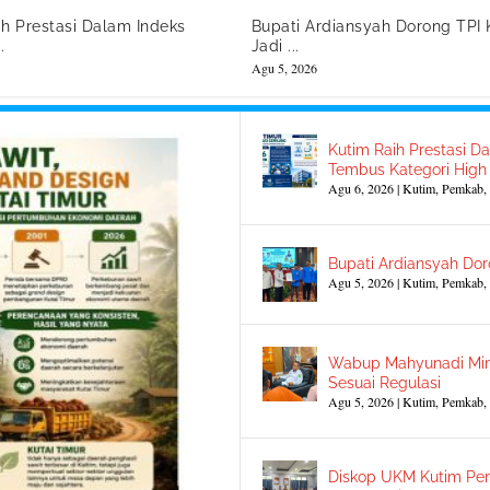
ih Prestasi Dalam Indeks
Bupati Ardiansyah Dorong TPI 
.
Jadi ...
Agu 5, 2026
Kutim Raih Prestasi Da
Tembus Kategori High
Agu 6, 2026
|
Kutim
,
Pemkab
,
Bupati Ardiansyah Dor
Agu 5, 2026
|
Kutim
,
Pemkab
,
Wabup Mahyunadi Min
Sesuai Regulasi
Agu 5, 2026
|
Kutim
,
Pemkab
,
Diskop UKM Kutim Per