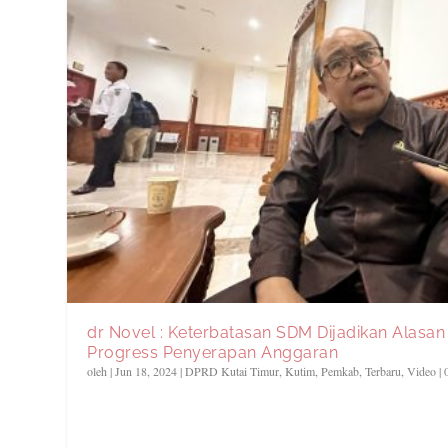
dr Novel : Keterbatasan SDM Dijadikan Alasa
Progress Penyerapan Anggaran
oleh
|
Jun 18, 2024
|
DPRD Kutai Timur
,
Kutim
,
Pemkab
,
Terbaru
,
Video
|