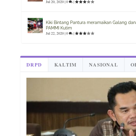
Jul 20, 2020
|
0
|
Kiki Bintang Pantura meramaikan Galang da
PAMMI Kutim
Jul 22, 2020
|
0
|
DRPD
KALTIM
NASIONAL
O