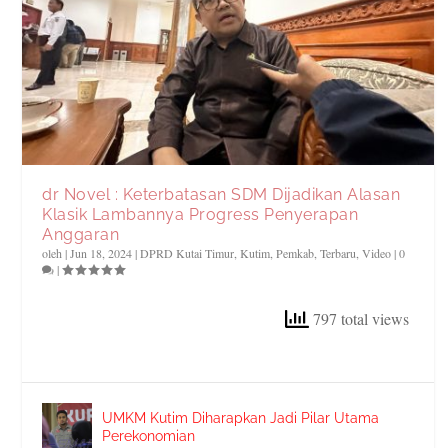
dr Novel : Keterbatasan SDM Dijadikan Alasan
Klasik Lambannya Progress Penyerapan
Anggaran
oleh
|
Jun 18, 2024
|
DPRD Kutai Timur
,
Kutim
,
Pemkab
,
Terbaru
,
Video
|
0
|
797 total views
UMKM Kutim Diharapkan Jadi Pilar Utama
Perekonomian