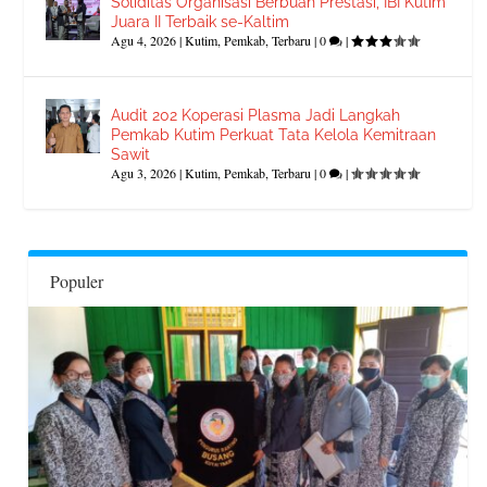
Soliditas Organisasi Berbuah Prestasi, IBI Kutim
Juara II Terbaik se-Kaltim
Agu 4, 2026
|
Kutim
,
Pemkab
,
Terbaru
|
0
|
Audit 202 Koperasi Plasma Jadi Langkah
Pemkab Kutim Perkuat Tata Kelola Kemitraan
Sawit
Agu 3, 2026
|
Kutim
,
Pemkab
,
Terbaru
|
0
|
Populer