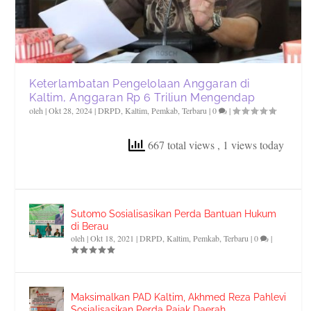
Keterlambatan Pengelolaan Anggaran di
Kaltim, Anggaran Rp 6 Triliun Mengendap
oleh
|
Okt 28, 2024
|
DRPD
,
Kaltim
,
Pemkab
,
Terbaru
|
0
|
667 total views
, 1 views today
Sutomo Sosialisasikan Perda Bantuan Hukum
di Berau
oleh
|
Okt 18, 2021
|
DRPD
,
Kaltim
,
Pemkab
,
Terbaru
|
0
|
Maksimalkan PAD Kaltim, Akhmed Reza Pahlevi
Sosialisasikan Perda Pajak Daerah