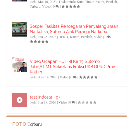
oleh
|
Mei 10, 2023
|
Diskominfo Kutai Timur
,
Kutim
,
Pemkab
,
Terbaru
,
Video
|
0
|
Sosper Fasilitas Pencegahan Penyalahgunaan
Narkotika, Sutomo Ajak Perangi Narkoba
oleh
|
Jun 25, 2022
|
DPRD
,
Kaltim
,
Pemkab
,
Video
|
0
|
Video Ucapan HUT RI Ke 75 Sutomo
Jabir,ST,MT Sekretaris Fraksi PKB DPRD Prov.
Kaltim
oleh
|
Agu 14, 2020
|
Video
|
0
|
test Indosat 4g+
oleh
|
Jun 19, 2020
|
Video
|
0
|
Terbaru
FOTO