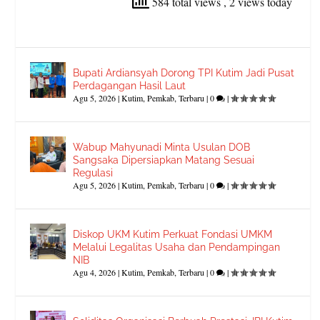
584 total views
, 2 views today
Bupati Ardiansyah Dorong TPI Kutim Jadi Pusat
Perdagangan Hasil Laut
Agu 5, 2026
|
Kutim
,
Pemkab
,
Terbaru
|
0
|
Wabup Mahyunadi Minta Usulan DOB
Sangsaka Dipersiapkan Matang Sesuai
Regulasi
Agu 5, 2026
|
Kutim
,
Pemkab
,
Terbaru
|
0
|
Diskop UKM Kutim Perkuat Fondasi UMKM
Melalui Legalitas Usaha dan Pendampingan
NIB
Agu 4, 2026
|
Kutim
,
Pemkab
,
Terbaru
|
0
|