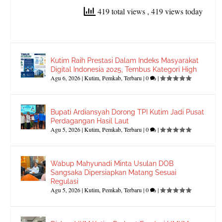
419 total views
, 419 views today
Kutim Raih Prestasi Dalam Indeks Masyarakat
Digital Indonesia 2025, Tembus Kategori High
Agu 6, 2026
|
Kutim
,
Pemkab
,
Terbaru
|
0
|
Bupati Ardiansyah Dorong TPI Kutim Jadi Pusat
Perdagangan Hasil Laut
Agu 5, 2026
|
Kutim
,
Pemkab
,
Terbaru
|
0
|
Wabup Mahyunadi Minta Usulan DOB
Sangsaka Dipersiapkan Matang Sesuai
Regulasi
Agu 5, 2026
|
Kutim
,
Pemkab
,
Terbaru
|
0
|