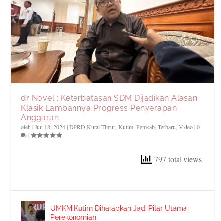
dr Novel : Keterbatasan SDM Dijadikan Alasan
Klasik Lambannya Progress Penyerapan
Anggaran
oleh
|
Jun 18, 2024
|
DPRD Kutai Timur
,
Kutim
,
Pemkab
,
Terbaru
,
Video
|
0
|
797 total views
UMKM Kutim Diharapkan Jadi Pilar Utama
Perekonomian