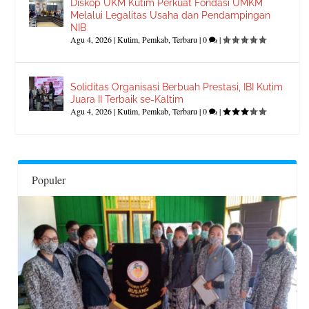
Diskop UKM Kutim Perkuat Fondasi UMKM
Melalui Legalitas Usaha dan Pendampingan
NIB
Agu 4, 2026
|
Kutim
,
Pemkab
,
Terbaru
|
0
|
Soliditas Organisasi Berbuah Prestasi, IBI Kutim
Juara II Terbaik se-Kaltim
Agu 4, 2026
|
Kutim
,
Pemkab
,
Terbaru
|
0
|
Populer