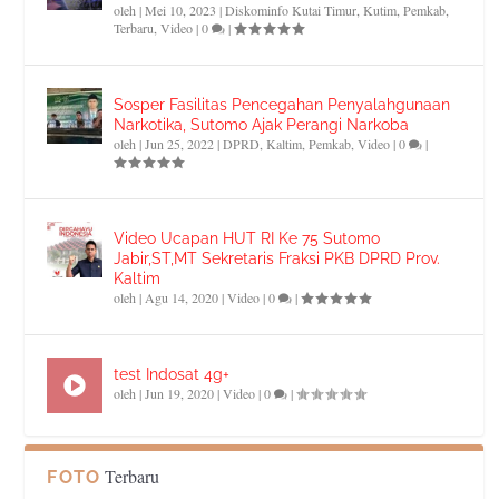
oleh
|
Mei 10, 2023
|
Diskominfo Kutai Timur
,
Kutim
,
Pemkab
,
Terbaru
,
Video
|
0
|
Sosper Fasilitas Pencegahan Penyalahgunaan
Narkotika, Sutomo Ajak Perangi Narkoba
oleh
|
Jun 25, 2022
|
DPRD
,
Kaltim
,
Pemkab
,
Video
|
0
|
Video Ucapan HUT RI Ke 75 Sutomo
Jabir,ST,MT Sekretaris Fraksi PKB DPRD Prov.
Kaltim
oleh
|
Agu 14, 2020
|
Video
|
0
|
test Indosat 4g+
oleh
|
Jun 19, 2020
|
Video
|
0
|
Terbaru
FOTO