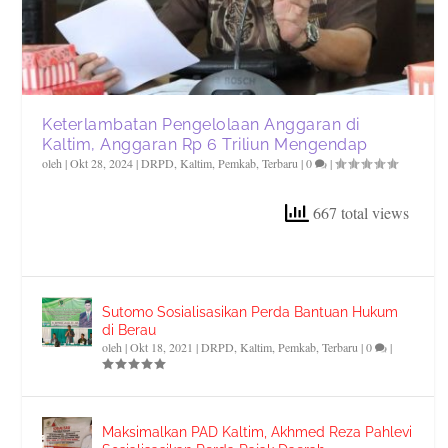
Keterlambatan Pengelolaan Anggaran di
Kaltim, Anggaran Rp 6 Triliun Mengendap
oleh
|
Okt 28, 2024
|
DRPD
,
Kaltim
,
Pemkab
,
Terbaru
|
0
|
667 total views
Sutomo Sosialisasikan Perda Bantuan Hukum
di Berau
oleh
|
Okt 18, 2021
|
DRPD
,
Kaltim
,
Pemkab
,
Terbaru
|
0
|
Maksimalkan PAD Kaltim, Akhmed Reza Pahlevi