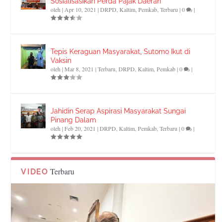
Sosialisasikan Perda Pajak Daerah
oleh
|
Apr 10, 2021
|
DRPD
,
Kaltim
,
Pemkab
,
Terbaru
|
0
|
Tepis Keraguan Masyarakat, Sutomo Ikut di
Vaksin
oleh
|
Mar 8, 2021
|
Terbaru
,
DRPD
,
Kaltim
,
Pemkab
|
0
|
Jahidin Serap Aspirasi Masyarakat Sungai
Pinang Dalam
oleh
|
Feb 20, 2021
|
DRPD
,
Kaltim
,
Pemkab
,
Terbaru
|
0
|
Terbaru
VIDEO