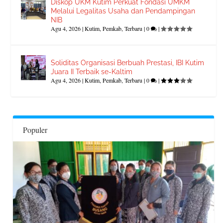
Diskop UKM Kutim Perkuat Fondasi UMKM
Melalui Legalitas Usaha dan Pendampingan
NIB
Agu 4, 2026
|
Kutim
,
Pemkab
,
Terbaru
|
0
|
Soliditas Organisasi Berbuah Prestasi, IBI Kutim
Juara II Terbaik se-Kaltim
Agu 4, 2026
|
Kutim
,
Pemkab
,
Terbaru
|
0
|
Populer