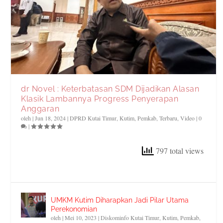
dr Novel : Keterbatasan SDM Dijadikan Alasan
Klasik Lambannya Progress Penyerapan
Anggaran
oleh
|
Jun 18, 2024
|
DPRD Kutai Timur
,
Kutim
,
Pemkab
,
Terbaru
,
Video
|
0
|
797 total views
UMKM Kutim Diharapkan Jadi Pilar Utama
Perekonomian
oleh
|
Mei 10, 2023
|
Diskominfo Kutai Timur
,
Kutim
,
Pemkab
,