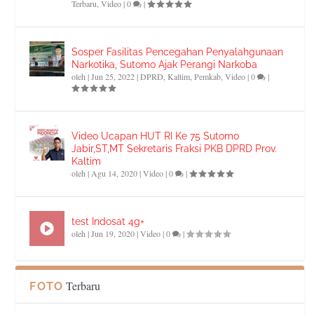
Terbaru
,
Video
|
0
|
Sosper Fasilitas Pencegahan Penyalahgunaan
Narkotika, Sutomo Ajak Perangi Narkoba
oleh
|
Jun 25, 2022
|
DPRD
,
Kaltim
,
Pemkab
,
Video
|
0
|
Video Ucapan HUT RI Ke 75 Sutomo
Jabir,ST,MT Sekretaris Fraksi PKB DPRD Prov.
Kaltim
oleh
|
Agu 14, 2020
|
Video
|
0
|
test Indosat 4g+
oleh
|
Jun 19, 2020
|
Video
|
0
|
Terbaru
FOTO