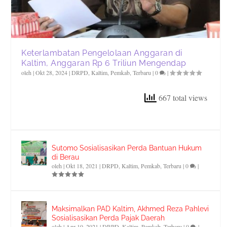
Keterlambatan Pengelolaan Anggaran di
Kaltim, Anggaran Rp 6 Triliun Mengendap
oleh
|
Okt 28, 2024
|
DRPD
,
Kaltim
,
Pemkab
,
Terbaru
|
0
|
667 total views
Sutomo Sosialisasikan Perda Bantuan Hukum
di Berau
oleh
|
Okt 18, 2021
|
DRPD
,
Kaltim
,
Pemkab
,
Terbaru
|
0
|
Maksimalkan PAD Kaltim, Akhmed Reza Pahlevi
Sosialisasikan Perda Pajak Daerah
oleh
|
Apr 10, 2021
|
DRPD
,
Kaltim
,
Pemkab
,
Terbaru
|
0
|