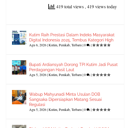
419 total views
, 419 views today
Kutim Raih Prestasi Dalam Indeks Masyarakat
Digital Indonesia 2025, Tembus Kategori High
Agu 6, 2026
|
Kutim
,
Pemkab
,
Terbaru
|
0
|
Bupati Ardiansyah Dorong TPI Kutim Jadi Pusat
Perdagangan Hasil Laut
Agu 5, 2026
|
Kutim
,
Pemkab
,
Terbaru
|
0
|
Wabup Mahyunadi Minta Usulan DOB
Sangsaka Dipersiapkan Matang Sesuai
Regulasi
Agu 5, 2026
|
Kutim
,
Pemkab
,
Terbaru
|
0
|