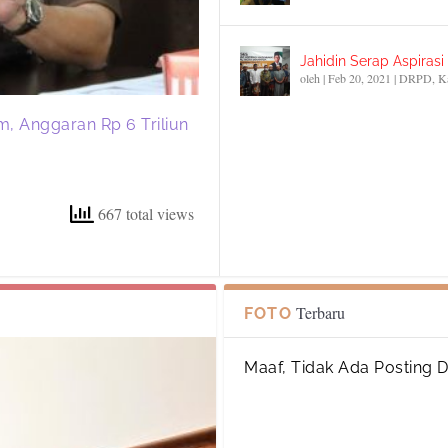
Jahidin Serap Aspiras
oleh
|
Feb 20, 2021
|
DRPD
,
K
m, Anggaran Rp 6 Triliun
667 total views
Terbaru
FOTO
Maaf, Tidak Ada Posting 