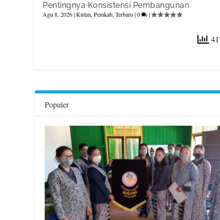
Pentingnya Konsistensi Pembangunan
Agu 8, 2026
|
Kutim
,
Pemkab
,
Terbaru
|
0
|
417
Populer