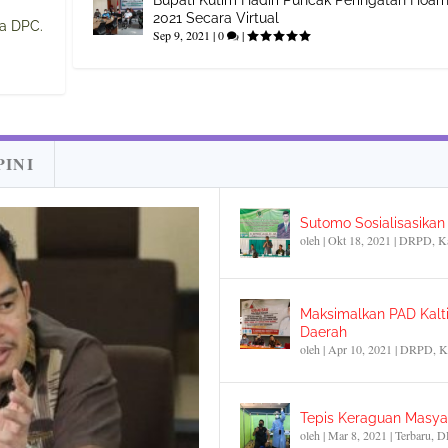
2021 Secara Virtual
na DPC.
Sep 9, 2021
|
0
|
PINI
Sutomo Sosialisasika
oleh
|
Okt 18, 2021
|
DRPD
,
K
Maksimalkan PAD Kalti
Daerah
oleh
|
Apr 10, 2021
|
DRPD
,
K
Tepis Keraguan Masyar
oleh
|
Mar 8, 2021
|
Terbaru
,
D