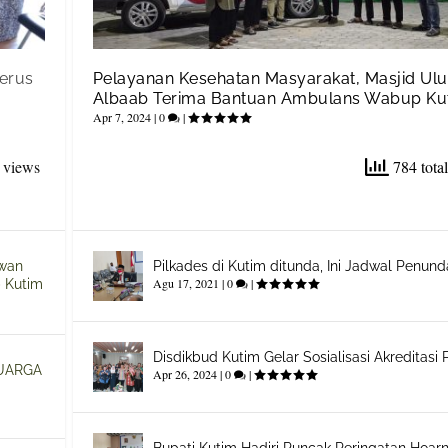
Terus
Pelayanan Kesehatan Masyarakat, Masjid Ulu
Albaab Terima Bantuan Ambulans Wabup Ku
Apr 7, 2024
|
0
|
 views
784 tota
ewan
Pilkades di Kutim ditunda, Ini Jadwal Penun
Agu 17, 2021
|
0
|
 Kutim
Disdikbud Kutim Gelar Sosialisasi Akreditasi
UARGA
Apr 26, 2024
|
0
|
Bupati Kutim Hadiri Puncak Peringatan Hoar