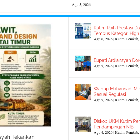
Agu 5, 2026
Kutim Raih Prestasi Da
Tembus Kategori High
Agu 6, 2026
|
Kutim
,
Pemkab
,
Bupati Ardiansyah Dor
Agu 5, 2026
|
Kutim
,
Pemkab
,
Wabup Mahyunadi Min
Sesuai Regulasi
Agu 5, 2026
|
Kutim
,
Pemkab
,
Diskop UKM Kutim Per
Pendampingan NIB
Agu 4, 2026
|
Kutim
,
Pemkab
,
nsyah Tekankan