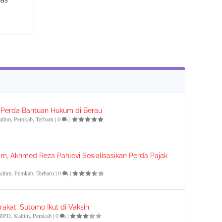
n Perda Bantuan Hukum di Berau
altim
,
Pemkab
,
Terbaru
|
0
|
m, Akhmed Reza Pahlevi Sosialisasikan Perda Pajak
altim
,
Pemkab
,
Terbaru
|
0
|
akat, Sutomo Ikut di Vaksin
RPD
,
Kaltim
,
Pemkab
|
0
|