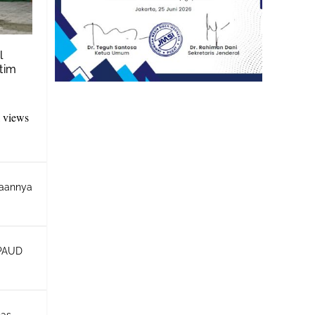
l
tim
l views
daannya
 PAUD
nas