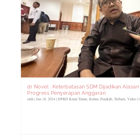
dr Novel : Keterbatasan SDM Dijadikan Alasa
Progress Penyerapan Anggaran
oleh
|
Jun 18, 2024
|
DPRD Kutai Timur
,
Kutim
,
Pemkab
,
Terbaru
,
Video
|