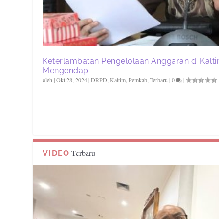
Keterlambatan Pengelolaan Anggaran di Kalti
Mengendap
oleh
|
Okt 28, 2024
|
DRPD
,
Kaltim
,
Pemkab
,
Terbaru
|
0
|
Terbaru
VIDEO