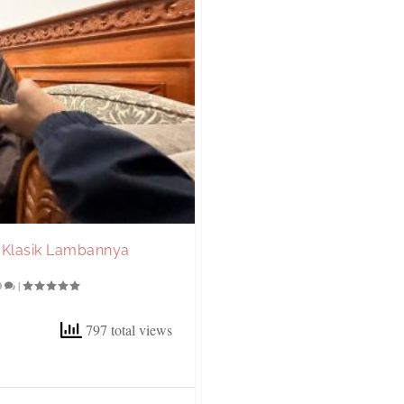
n Klasik Lambannya
0
|
797 total views