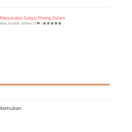
i Masyarakat Sungai Pinang Dalam
altim
,
Pemkab
,
Terbaru
|
0
|
Ditemukan