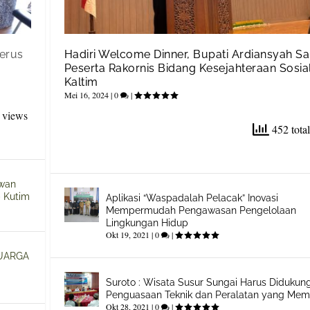
Terus
Hadiri Welcome Dinner, Bupati Ardiansyah S
Peserta Rakornis Bidang Kesejahteraan Sosia
Kaltim
Mei 16, 2024
|
0
|
 views
452 tota
ewan
 Kutim
Aplikasi “Waspadalah Pelacak” Inovasi
Mempermudah Pengawasan Pengelolaan
Lingkungan Hidup
Okt 19, 2021
|
0
|
UARGA
Suroto : Wisata Susur Sungai Harus Didukun
Penguasaan Teknik dan Peralatan yang Mem
Okt 28, 2021
|
0
|