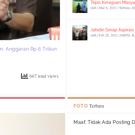
Tepis Keraguan Masyar
oleh
|
Mar 8, 2021
|
Terbaru
,
D
Jahidin Serap Aspiras
oleh
|
Feb 20, 2021
|
DRPD
,
K
m, Anggaran Rp 6 Triliun
667 total views
Terbaru
FOTO
Maaf, Tidak Ada Posting 