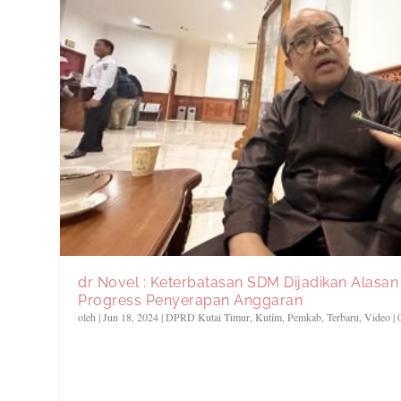
dr Novel : Keterbatasan SDM Dijadikan Alasa
Progress Penyerapan Anggaran
oleh
|
Jun 18, 2024
|
DPRD Kutai Timur
,
Kutim
,
Pemkab
,
Terbaru
,
Video
|