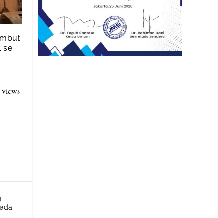
ambut
l se
l views
g
adai