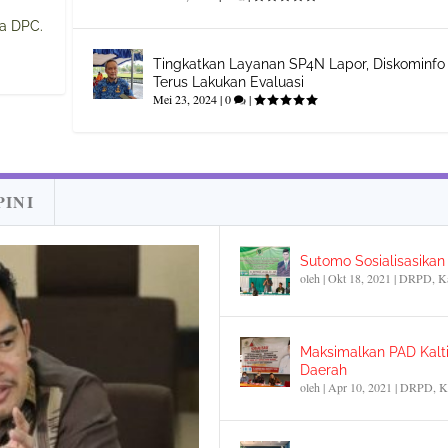
na DPC.
Tingkatkan Layanan SP4N Lapor, Diskominfo
Terus Lakukan Evaluasi
Mei 23, 2024
|
0
|
PINI
Sutomo Sosialisasika
oleh
|
Okt 18, 2021
|
DRPD
,
K
Maksimalkan PAD Kalti
Daerah
oleh
|
Apr 10, 2021
|
DRPD
,
K