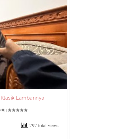
n Klasik Lambannya
0
|
797 total views