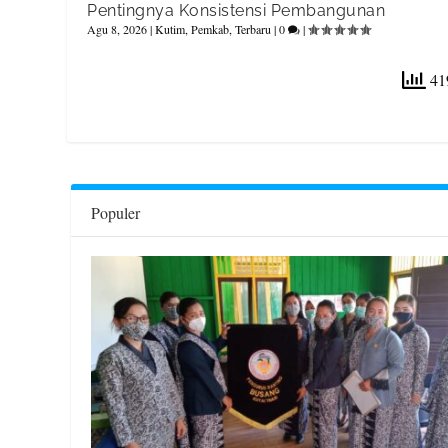
Pentingnya Konsistensi Pembangunan
Agu 8, 2026
|
Kutim
,
Pemkab
,
Terbaru
|
0
|
419
Populer