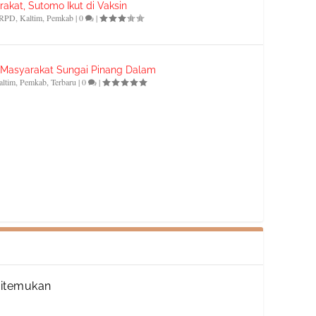
akat, Sutomo Ikut di Vaksin
RPD
,
Kaltim
,
Pemkab
|
0
|
i Masyarakat Sungai Pinang Dalam
altim
,
Pemkab
,
Terbaru
|
0
|
Ditemukan