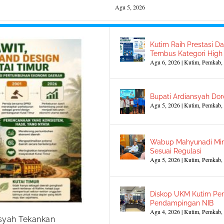
Agu 5, 2026
Kutim Raih Prestasi Da
Tembus Kategori High
Agu 6, 2026
|
Kutim
,
Pemkab
,
Bupati Ardiansyah Dor
Agu 5, 2026
|
Kutim
,
Pemkab
,
Wabup Mahyunadi Min
Sesuai Regulasi
Agu 5, 2026
|
Kutim
,
Pemkab
,
Diskop UKM Kutim Per
Pendampingan NIB
Agu 4, 2026
|
Kutim
,
Pemkab
,
nsyah Tekankan