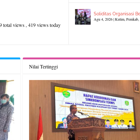
Soliditas Organisasi Be
Agu 4, 2026
|
Kutim
,
Pemkab
,
 total views
, 419 views today
Nilai Tertinggi