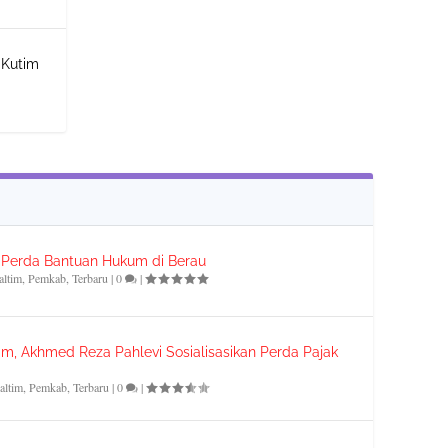
 Kutim
n Perda Bantuan Hukum di Berau
altim
,
Pemkab
,
Terbaru
|
0
|
m, Akhmed Reza Pahlevi Sosialisasikan Perda Pajak
altim
,
Pemkab
,
Terbaru
|
0
|