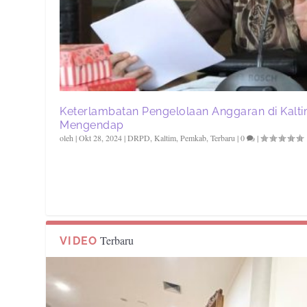
Keterlambatan Pengelolaan Anggaran di Kalti
Mengendap
oleh
|
Okt 28, 2024
|
DRPD
,
Kaltim
,
Pemkab
,
Terbaru
|
0
|
Terbaru
VIDEO