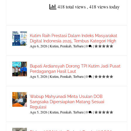
418 total views
, 418 views today
Kutim Raih Prestasi Dalam Indeks Masyarakat
Digital Indonesia 2025, Tembus Kategori High
Agu 6, 2026
|
Kutim
,
Pemkab
,
Terbaru
|
0
|
Bupati Ardiansyah Dorong TPI Kutim Jadi Pusat
Perdagangan Hasil Laut
Agu 5, 2026
|
Kutim
,
Pemkab
,
Terbaru
|
0
|
Wabup Mahyunadi Minta Usulan DOB
Sangsaka Dipersiapkan Matang Sesuai
Regulasi
Agu 5, 2026
|
Kutim
,
Pemkab
,
Terbaru
|
0
|