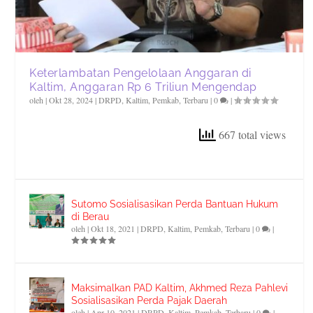
Keterlambatan Pengelolaan Anggaran di
Kaltim, Anggaran Rp 6 Triliun Mengendap
oleh
|
Okt 28, 2024
|
DRPD
,
Kaltim
,
Pemkab
,
Terbaru
|
0
|
667 total views
Sutomo Sosialisasikan Perda Bantuan Hukum
di Berau
oleh
|
Okt 18, 2021
|
DRPD
,
Kaltim
,
Pemkab
,
Terbaru
|
0
|
Maksimalkan PAD Kaltim, Akhmed Reza Pahlevi
Sosialisasikan Perda Pajak Daerah
oleh
|
Apr 10, 2021
|
DRPD
,
Kaltim
,
Pemkab
,
Terbaru
|
0
|