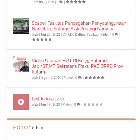
Terbaru
,
Video
|
0
|
Sosper Fasilitas Pencegahan Penyalahgunaan
Narkotika, Sutomo Ajak Perangi Narkoba
oleh
|
Jun 25, 2022
|
DPRD
,
Kaltim
,
Pemkab
,
Video
|
0
|
Video Ucapan HUT RI Ke 75 Sutomo
Jabir,ST,MT Sekretaris Fraksi PKB DPRD Prov.
Kaltim
oleh
|
Agu 14, 2020
|
Video
|
0
|
test Indosat 4g+
oleh
|
Jun 19, 2020
|
Video
|
0
|
Terbaru
FOTO