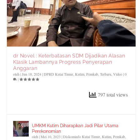
dr Novel : Keterbatasan SDM Dijadikan Alasan
Klasik Lambannya Progress Penyerapan
Anggaran
oleh
|
Jun 18, 2024
|
DPRD Kutai Timur
,
Kutim
,
Pemkab
,
Terbaru
,
Video
|
0
|
797 total views
UMKM Kutim Diharapkan Jadi Pilar Utama
Perekonomian
oleh
|
Mei 10, 2023
|
Diskominfo Kutai Timur
,
Kutim
,
Pemkab
,