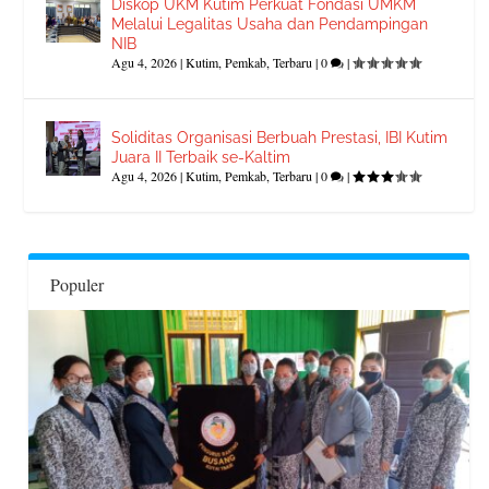
Diskop UKM Kutim Perkuat Fondasi UMKM
Melalui Legalitas Usaha dan Pendampingan
NIB
Agu 4, 2026
|
Kutim
,
Pemkab
,
Terbaru
|
0
|
Soliditas Organisasi Berbuah Prestasi, IBI Kutim
Juara II Terbaik se-Kaltim
Agu 4, 2026
|
Kutim
,
Pemkab
,
Terbaru
|
0
|
Populer