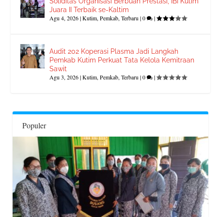
Soliditas Organisasi Berbuah Prestasi, IBI Kutim
Juara II Terbaik se-Kaltim
Agu 4, 2026
|
Kutim
,
Pemkab
,
Terbaru
|
0
|
Audit 202 Koperasi Plasma Jadi Langkah
Pemkab Kutim Perkuat Tata Kelola Kemitraan
Sawit
Agu 3, 2026
|
Kutim
,
Pemkab
,
Terbaru
|
0
|
Populer