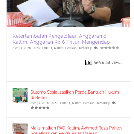
Keterlambatan Pengelolaan Anggaran di
Kaltim, Anggaran Rp 6 Triliun Mengendap
oleh
|
Okt 28, 2024
|
DRPD
,
Kaltim
,
Pemkab
,
Terbaru
|
0
|
666 total views
Sutomo Sosialisasikan Perda Bantuan Hukum
di Berau
oleh
|
Okt 18, 2021
|
DRPD
,
Kaltim
,
Pemkab
,
Terbaru
|
0
|
Maksimalkan PAD Kaltim, Akhmed Reza Pahlevi
Sosialisasikan Perda Pajak Daerah