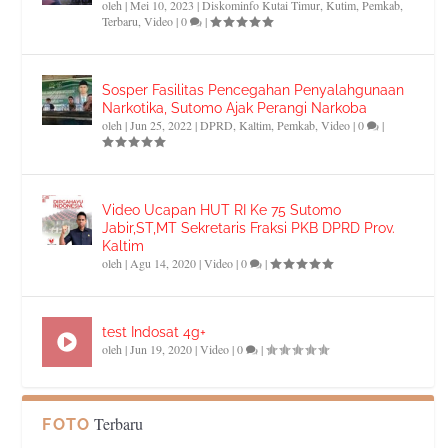
oleh
|
Mei 10, 2023
|
Diskominfo Kutai Timur
,
Kutim
,
Pemkab
,
Terbaru
,
Video
|
0
|
Sosper Fasilitas Pencegahan Penyalahgunaan
Narkotika, Sutomo Ajak Perangi Narkoba
oleh
|
Jun 25, 2022
|
DPRD
,
Kaltim
,
Pemkab
,
Video
|
0
|
Video Ucapan HUT RI Ke 75 Sutomo
Jabir,ST,MT Sekretaris Fraksi PKB DPRD Prov.
Kaltim
oleh
|
Agu 14, 2020
|
Video
|
0
|
test Indosat 4g+
oleh
|
Jun 19, 2020
|
Video
|
0
|
Terbaru
FOTO