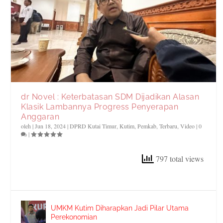
dr Novel : Keterbatasan SDM Dijadikan Alasan
Klasik Lambannya Progress Penyerapan
Anggaran
oleh
|
Jun 18, 2024
|
DPRD Kutai Timur
,
Kutim
,
Pemkab
,
Terbaru
,
Video
|
0
|
797 total views
UMKM Kutim Diharapkan Jadi Pilar Utama
Perekonomian