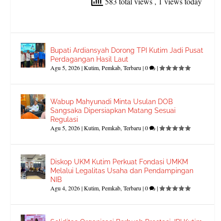
583 total views
, 1 views today
Bupati Ardiansyah Dorong TPI Kutim Jadi Pusat
Perdagangan Hasil Laut
Agu 5, 2026
|
Kutim
,
Pemkab
,
Terbaru
|
0
|
Wabup Mahyunadi Minta Usulan DOB
Sangsaka Dipersiapkan Matang Sesuai
Regulasi
Agu 5, 2026
|
Kutim
,
Pemkab
,
Terbaru
|
0
|
Diskop UKM Kutim Perkuat Fondasi UMKM
Melalui Legalitas Usaha dan Pendampingan
NIB
Agu 4, 2026
|
Kutim
,
Pemkab
,
Terbaru
|
0
|