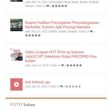
oleh
|
Mei 10, 2023
|
Diskominfo Kutai Timur
,
Kutim
,
Pemkab
,
Terbaru
,
Video
|
0
|
Sosper Fasilitas Pencegahan Penyalahgunaan
Narkotika, Sutomo Ajak Perangi Narkoba
oleh
|
Jun 25, 2022
|
DPRD
,
Kaltim
,
Pemkab
,
Video
|
0
|
Video Ucapan HUT RI Ke 75 Sutomo
Jabir,ST,MT Sekretaris Fraksi PKB DPRD Prov.
Kaltim
oleh
|
Agu 14, 2020
|
Video
|
0
|
test Indosat 4g+
oleh
|
Jun 19, 2020
|
Video
|
0
|
Terbaru
FOTO