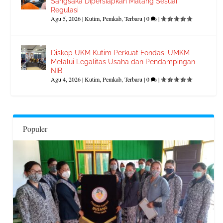
Sangsaka Dipersiapkan Matang Sesuai
Regulasi
Agu 5, 2026
|
Kutim
,
Pemkab
,
Terbaru
|
0
|
Diskop UKM Kutim Perkuat Fondasi UMKM
Melalui Legalitas Usaha dan Pendampingan
NIB
Agu 4, 2026
|
Kutim
,
Pemkab
,
Terbaru
|
0
|
Populer