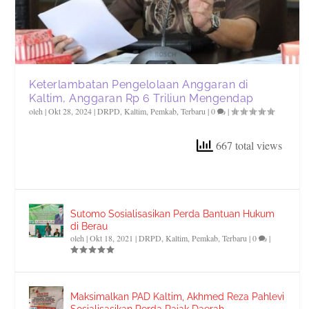
Keterlambatan Pengelolaan Anggaran di
Kaltim, Anggaran Rp 6 Triliun Mengendap
oleh
|
Okt 28, 2024
|
DRPD
,
Kaltim
,
Pemkab
,
Terbaru
|
0
|
667 total views
Sutomo Sosialisasikan Perda Bantuan Hukum
di Berau
oleh
|
Okt 18, 2021
|
DRPD
,
Kaltim
,
Pemkab
,
Terbaru
|
0
|
Maksimalkan PAD Kaltim, Akhmed Reza Pahlevi
Sosialisasikan Perda Pajak Daerah