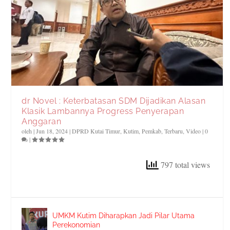
dr Novel : Keterbatasan SDM Dijadikan Alasan
Klasik Lambannya Progress Penyerapan
Anggaran
oleh
|
Jun 18, 2024
|
DPRD Kutai Timur
,
Kutim
,
Pemkab
,
Terbaru
,
Video
|
0
|
797 total views
UMKM Kutim Diharapkan Jadi Pilar Utama
Perekonomian