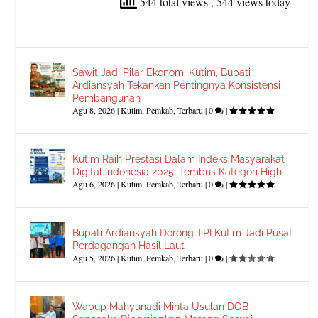
544 total views
, 544 views today
Sawit Jadi Pilar Ekonomi Kutim, Bupati
Ardiansyah Tekankan Pentingnya Konsistensi
Pembangunan
Agu 8, 2026
|
Kutim
,
Pemkab
,
Terbaru
|
0
|
Kutim Raih Prestasi Dalam Indeks Masyarakat
Digital Indonesia 2025, Tembus Kategori High
Agu 6, 2026
|
Kutim
,
Pemkab
,
Terbaru
|
0
|
Bupati Ardiansyah Dorong TPI Kutim Jadi Pusat
Perdagangan Hasil Laut
Agu 5, 2026
|
Kutim
,
Pemkab
,
Terbaru
|
0
|
Wabup Mahyunadi Minta Usulan DOB