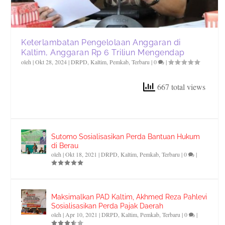
Keterlambatan Pengelolaan Anggaran di
Kaltim, Anggaran Rp 6 Triliun Mengendap
oleh
|
Okt 28, 2024
|
DRPD
,
Kaltim
,
Pemkab
,
Terbaru
|
0
|
667 total views
Sutomo Sosialisasikan Perda Bantuan Hukum
di Berau
oleh
|
Okt 18, 2021
|
DRPD
,
Kaltim
,
Pemkab
,
Terbaru
|
0
|
Maksimalkan PAD Kaltim, Akhmed Reza Pahlevi
Sosialisasikan Perda Pajak Daerah
oleh
|
Apr 10, 2021
|
DRPD
,
Kaltim
,
Pemkab
,
Terbaru
|
0
|