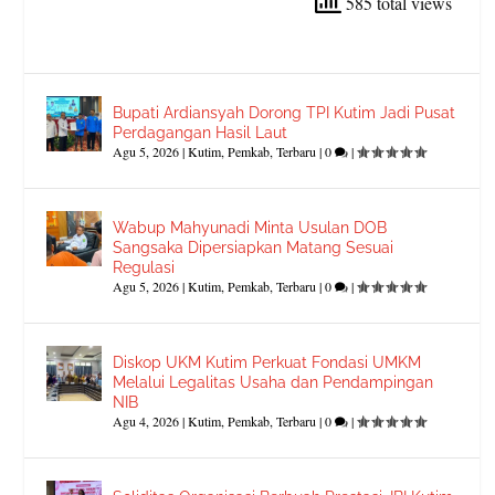
585 total views
Bupati Ardiansyah Dorong TPI Kutim Jadi Pusat
Perdagangan Hasil Laut
Agu 5, 2026
|
Kutim
,
Pemkab
,
Terbaru
|
0
|
Wabup Mahyunadi Minta Usulan DOB
Sangsaka Dipersiapkan Matang Sesuai
Regulasi
Agu 5, 2026
|
Kutim
,
Pemkab
,
Terbaru
|
0
|
Diskop UKM Kutim Perkuat Fondasi UMKM
Melalui Legalitas Usaha dan Pendampingan
NIB
Agu 4, 2026
|
Kutim
,
Pemkab
,
Terbaru
|
0
|