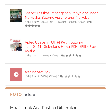
Sosper Fasilitas Pencegahan Penyalahgunaan
Narkotika, Sutomo Ajak Perangi Narkoba
oleh
|
Jun 25, 2022
|
DPRD
,
Kaltim
,
Pemkab
,
Video
|
0
|
Video Ucapan HUT RI Ke 75 Sutomo
Jabir,ST,MT Sekretaris Fraksi PKB DPRD Prov.
Kaltim
oleh
|
Agu 14, 2020
|
Video
|
0
|
test Indosat 4g+
oleh
|
Jun 19, 2020
|
Video
|
0
|
Terbaru
FOTO
Maaf, Tidak Ada Posting Ditemukan