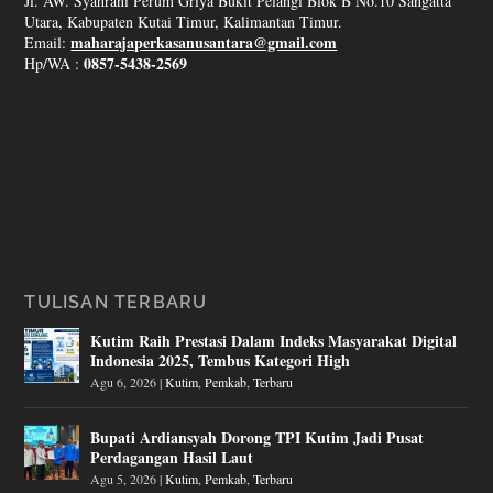
Jl. AW. Syahrani Perum Griya Bukit Pelangi Blok B No.10 Sangatta
Utara, Kabupaten Kutai Timur, Kalimantan Timur.
maharajaperkasanusantara@gmail.com
Email:
0857-5438-2569
Hp/WA :
TULISAN TERBARU
Kutim Raih Prestasi Dalam Indeks Masyarakat Digital
Indonesia 2025, Tembus Kategori High
Agu 6, 2026
|
Kutim
,
Pemkab
,
Terbaru
Bupati Ardiansyah Dorong TPI Kutim Jadi Pusat
Perdagangan Hasil Laut
Agu 5, 2026
|
Kutim
,
Pemkab
,
Terbaru