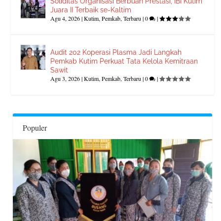
Soliditas Organisasi Berbuah Prestasi, IBI Kutim
Juara II Terbaik se-Kaltim
Agu 4, 2026
|
Kutim
,
Pemkab
,
Terbaru
|
0
|
Audit 202 Koperasi Plasma Jadi Langkah
Pemkab Kutim Perkuat Tata Kelola Kemitraan
Sawit
Agu 3, 2026
|
Kutim
,
Pemkab
,
Terbaru
|
0
|
Populer