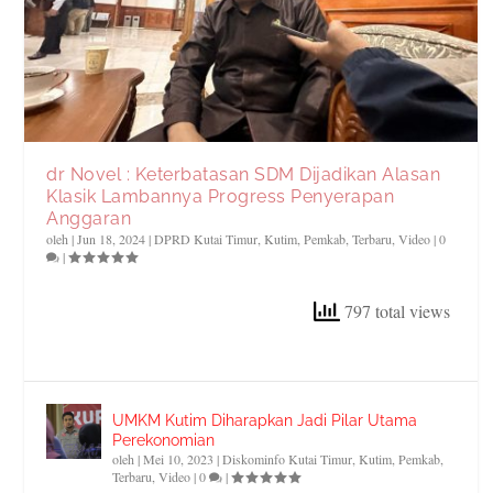
dr Novel : Keterbatasan SDM Dijadikan Alasan
Klasik Lambannya Progress Penyerapan
Anggaran
oleh
|
Jun 18, 2024
|
DPRD Kutai Timur
,
Kutim
,
Pemkab
,
Terbaru
,
Video
|
0
|
797 total views
UMKM Kutim Diharapkan Jadi Pilar Utama
Perekonomian
oleh
|
Mei 10, 2023
|
Diskominfo Kutai Timur
,
Kutim
,
Pemkab
,
Terbaru
,
Video
|
0
|