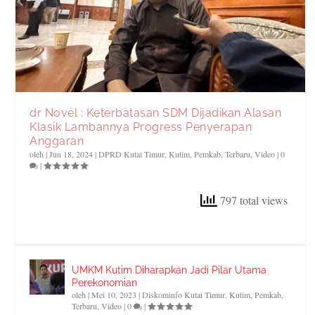
dr Novel : Keterbatasan SDM Dijadikan Alasan
Klasik Lambannya Progress Penyerapan
Anggaran
oleh
|
Jun 18, 2024
|
DPRD Kutai Timur
,
Kutim
,
Pemkab
,
Terbaru
,
Video
|
0
|
797 total views
UMKM Kutim Diharapkan Jadi Pilar Utama
Perekonomian
oleh
|
Mei 10, 2023
|
Diskominfo Kutai Timur
,
Kutim
,
Pemkab
,
Terbaru
,
Video
|
0
|