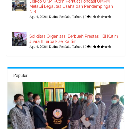
Diskop UKM Kutim Perkuat Fondasi UMKM
Melalui Legalitas Usaha dan Pendampingan
NIB
Agu 4, 2026
|
Kutim
,
Pemkab
,
Terbaru
|
0
|
Soliditas Organisasi Berbuah Prestasi, IBI Kutim
Juara II Terbaik se-Kaltim
Agu 4, 2026
|
Kutim
,
Pemkab
,
Terbaru
|
0
|
Populer