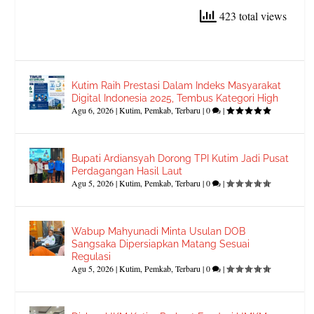
423 total views
Kutim Raih Prestasi Dalam Indeks Masyarakat
Digital Indonesia 2025, Tembus Kategori High
Agu 6, 2026
|
Kutim
,
Pemkab
,
Terbaru
|
0
|
Bupati Ardiansyah Dorong TPI Kutim Jadi Pusat
Perdagangan Hasil Laut
Agu 5, 2026
|
Kutim
,
Pemkab
,
Terbaru
|
0
|
Wabup Mahyunadi Minta Usulan DOB
Sangsaka Dipersiapkan Matang Sesuai
Regulasi
Agu 5, 2026
|
Kutim
,
Pemkab
,
Terbaru
|
0
|