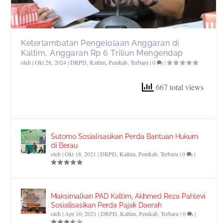
Keterlambatan Pengelolaan Anggaran di
Kaltim, Anggaran Rp 6 Triliun Mengendap
oleh
|
Okt 28, 2024
|
DRPD
,
Kaltim
,
Pemkab
,
Terbaru
|
0
|
667 total views
Sutomo Sosialisasikan Perda Bantuan Hukum
di Berau
oleh
|
Okt 18, 2021
|
DRPD
,
Kaltim
,
Pemkab
,
Terbaru
|
0
|
Maksimalkan PAD Kaltim, Akhmed Reza Pahlevi
Sosialisasikan Perda Pajak Daerah
oleh
|
Apr 10, 2021
|
DRPD
,
Kaltim
,
Pemkab
,
Terbaru
|
0
|