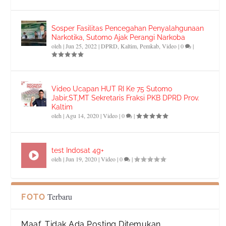
Sosper Fasilitas Pencegahan Penyalahgunaan
Narkotika, Sutomo Ajak Perangi Narkoba
oleh
|
Jun 25, 2022
|
DPRD
,
Kaltim
,
Pemkab
,
Video
|
0
|
Video Ucapan HUT RI Ke 75 Sutomo
Jabir,ST,MT Sekretaris Fraksi PKB DPRD Prov.
Kaltim
oleh
|
Agu 14, 2020
|
Video
|
0
|
test Indosat 4g+
oleh
|
Jun 19, 2020
|
Video
|
0
|
Terbaru
FOTO
Maaf, Tidak Ada Posting Ditemukan