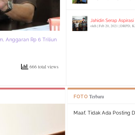
Jahidin Serap Aspiras
oleh
|
Feb 20, 2021
|
DRPD
,
K
m, Anggaran Rp 6 Triliun
666 total views
Terbaru
FOTO
Maaf, Tidak Ada Posting 