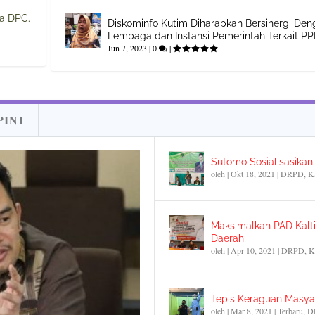
na DPC.
Diskominfo Kutim Diharapkan Bersinergi Den
Lembaga dan Instansi Pemerintah Terkait PP
Jun 7, 2023
|
0
|
PINI
Sutomo Sosialisasika
oleh
|
Okt 18, 2021
|
DRPD
,
K
Maksimalkan PAD Kalti
Daerah
oleh
|
Apr 10, 2021
|
DRPD
,
K
Tepis Keraguan Masyar
oleh
|
Mar 8, 2021
|
Terbaru
,
D