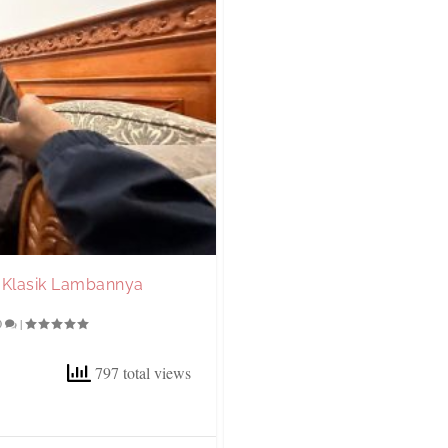
n Klasik Lambannya
0
|
797 total views