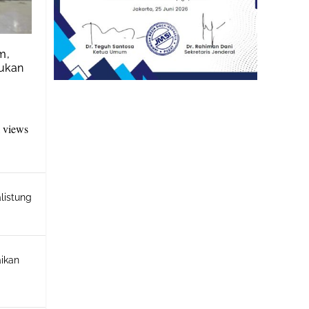
m,
dukan
l views
listung
aikan