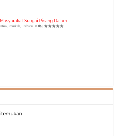
i Masyarakat Sungai Pinang Dalam
altim
,
Pemkab
,
Terbaru
|
0
|
Ditemukan