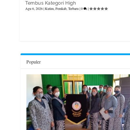
Tembus Kategori High
Agu 6, 2026
|
Kutim
,
Pemkab
,
Terbaru
|
0
|
Populer