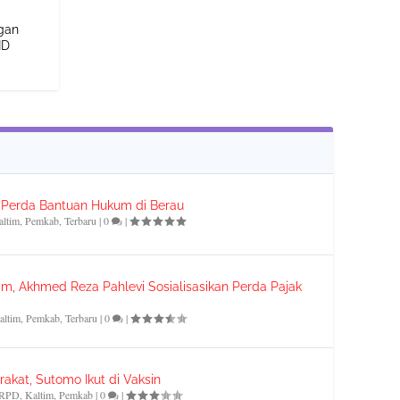
gan
ID
n Perda Bantuan Hukum di Berau
altim
,
Pemkab
,
Terbaru
|
0
|
m, Akhmed Reza Pahlevi Sosialisasikan Perda Pajak
altim
,
Pemkab
,
Terbaru
|
0
|
akat, Sutomo Ikut di Vaksin
RPD
,
Kaltim
,
Pemkab
|
0
|