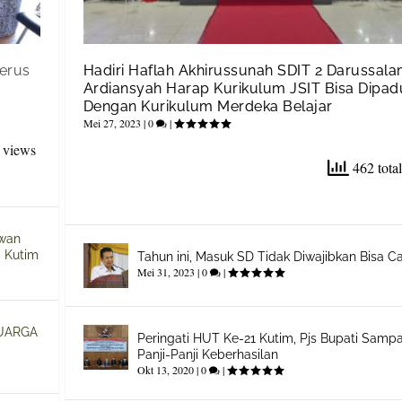
Terus
Hadiri Haflah Akhirussunah SDIT 2 Darussala
Ardiansyah Harap Kurikulum JSIT Bisa Dipa
Dengan Kurikulum Merdeka Belajar
Mei 27, 2023
|
0
|
 views
462 tota
ewan
 Kutim
Tahun ini, Masuk SD Tidak Diwajibkan Bisa Ca
Mei 31, 2023
|
0
|
UARGA
Peringati HUT Ke-21 Kutim, Pjs Bupati Samp
Panji-Panji Keberhasilan
Okt 13, 2020
|
0
|