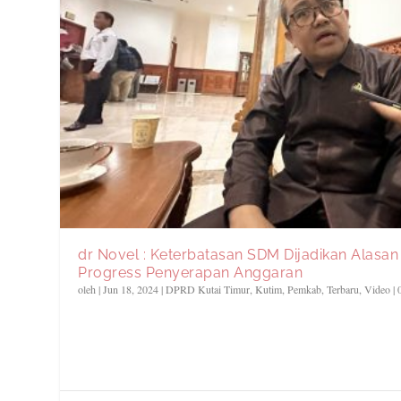
dr Novel : Keterbatasan SDM Dijadikan Alasa
Progress Penyerapan Anggaran
oleh
|
Jun 18, 2024
|
DPRD Kutai Timur
,
Kutim
,
Pemkab
,
Terbaru
,
Video
|