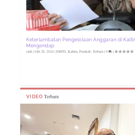
Keterlambatan Pengelolaan Anggaran di Kalti
Mengendap
oleh
|
Okt 28, 2024
|
DRPD
,
Kaltim
,
Pemkab
,
Terbaru
|
0
|
Terbaru
VIDEO