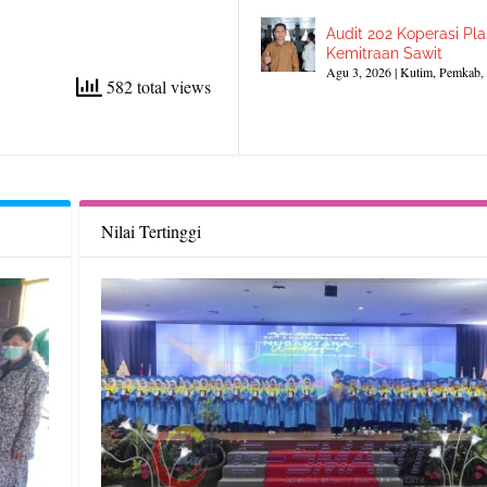
Audit 202 Koperasi Pl
Kemitraan Sawit
Agu 3, 2026
|
Kutim
,
Pemkab
,
582 total views
Nilai Tertinggi