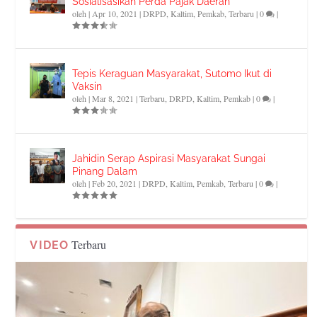
Sosialisasikan Perda Pajak Daerah
oleh
|
Apr 10, 2021
|
DRPD
,
Kaltim
,
Pemkab
,
Terbaru
|
0
|
Tepis Keraguan Masyarakat, Sutomo Ikut di
Vaksin
oleh
|
Mar 8, 2021
|
Terbaru
,
DRPD
,
Kaltim
,
Pemkab
|
0
|
Jahidin Serap Aspirasi Masyarakat Sungai
Pinang Dalam
oleh
|
Feb 20, 2021
|
DRPD
,
Kaltim
,
Pemkab
,
Terbaru
|
0
|
Terbaru
VIDEO