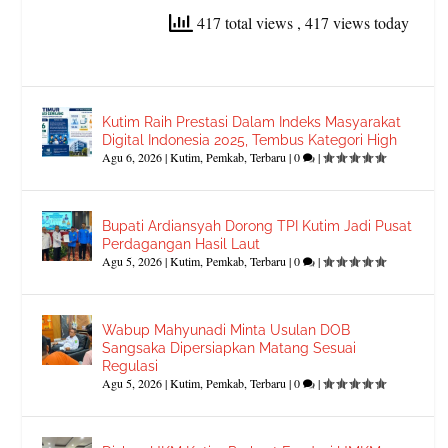
417 total views
, 417 views today
Kutim Raih Prestasi Dalam Indeks Masyarakat
Digital Indonesia 2025, Tembus Kategori High
Agu 6, 2026
|
Kutim
,
Pemkab
,
Terbaru
|
0
|
Bupati Ardiansyah Dorong TPI Kutim Jadi Pusat
Perdagangan Hasil Laut
Agu 5, 2026
|
Kutim
,
Pemkab
,
Terbaru
|
0
|
Wabup Mahyunadi Minta Usulan DOB
Sangsaka Dipersiapkan Matang Sesuai
Regulasi
Agu 5, 2026
|
Kutim
,
Pemkab
,
Terbaru
|
0
|