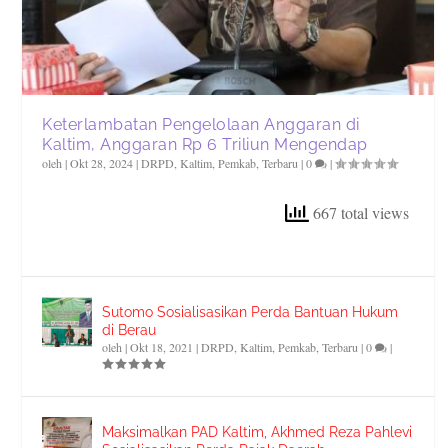
Keterlambatan Pengelolaan Anggaran di
Kaltim, Anggaran Rp 6 Triliun Mengendap
oleh
|
Okt 28, 2024
|
DRPD
,
Kaltim
,
Pemkab
,
Terbaru
|
0
|
667 total views
Sutomo Sosialisasikan Perda Bantuan Hukum
di Berau
oleh
|
Okt 18, 2021
|
DRPD
,
Kaltim
,
Pemkab
,
Terbaru
|
0
|
Maksimalkan PAD Kaltim, Akhmed Reza Pahlevi