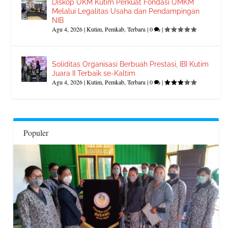
Diskop UKM Kutim Perkuat Fondasi UMKM
Melalui Legalitas Usaha dan Pendampingan
NIB
Agu 4, 2026
|
Kutim
,
Pemkab
,
Terbaru
|
0
|
Soliditas Organisasi Berbuah Prestasi, IBI Kutim
Juara II Terbaik se-Kaltim
Agu 4, 2026
|
Kutim
,
Pemkab
,
Terbaru
|
0
|
Populer