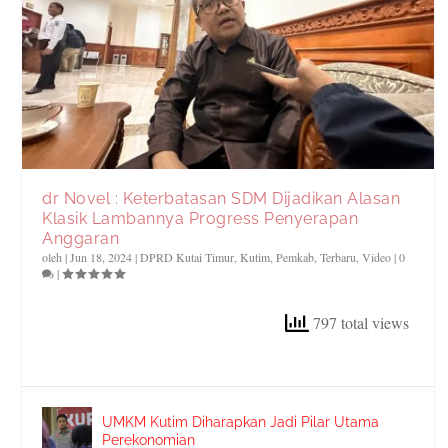
dr Novel : Keterbatasan SDM Dijadikan Alasan
Klasik Lambannya Progress Penyerapan
Anggaran
oleh
|
Jun 18, 2024
|
DPRD Kutai Timur
,
Kutim
,
Pemkab
,
Terbaru
,
Video
|
0
|
797 total views
UMKM Kutim Diharapkan Jadi Pilar Utama
Perekonomian