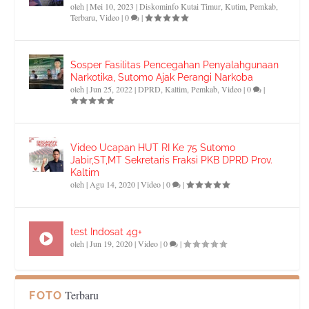
oleh
|
Mei 10, 2023
|
Diskominfo Kutai Timur
,
Kutim
,
Pemkab
,
Terbaru
,
Video
|
0
|
Sosper Fasilitas Pencegahan Penyalahgunaan
Narkotika, Sutomo Ajak Perangi Narkoba
oleh
|
Jun 25, 2022
|
DPRD
,
Kaltim
,
Pemkab
,
Video
|
0
|
Video Ucapan HUT RI Ke 75 Sutomo
Jabir,ST,MT Sekretaris Fraksi PKB DPRD Prov.
Kaltim
oleh
|
Agu 14, 2020
|
Video
|
0
|
test Indosat 4g+
oleh
|
Jun 19, 2020
|
Video
|
0
|
Terbaru
FOTO