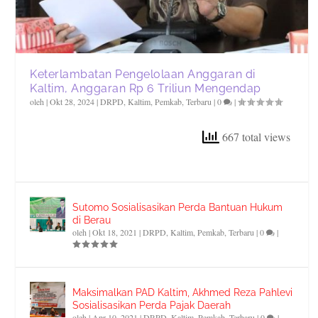
Keterlambatan Pengelolaan Anggaran di
Kaltim, Anggaran Rp 6 Triliun Mengendap
oleh
|
Okt 28, 2024
|
DRPD
,
Kaltim
,
Pemkab
,
Terbaru
|
0
|
667 total views
Sutomo Sosialisasikan Perda Bantuan Hukum
di Berau
oleh
|
Okt 18, 2021
|
DRPD
,
Kaltim
,
Pemkab
,
Terbaru
|
0
|
Maksimalkan PAD Kaltim, Akhmed Reza Pahlevi
Sosialisasikan Perda Pajak Daerah
oleh
|
Apr 10, 2021
|
DRPD
,
Kaltim
,
Pemkab
,
Terbaru
|
0
|