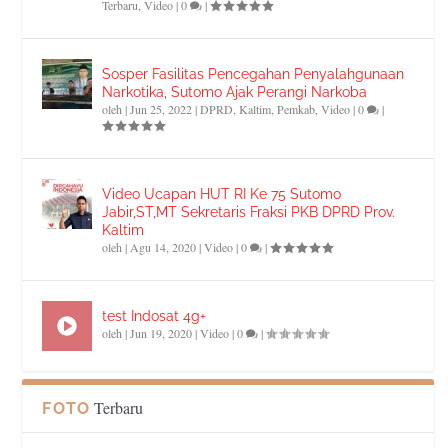
Terbaru
,
Video
|
0
|
Sosper Fasilitas Pencegahan Penyalahgunaan
Narkotika, Sutomo Ajak Perangi Narkoba
oleh
|
Jun 25, 2022
|
DPRD
,
Kaltim
,
Pemkab
,
Video
|
0
|
Video Ucapan HUT RI Ke 75 Sutomo
Jabir,ST,MT Sekretaris Fraksi PKB DPRD Prov.
Kaltim
oleh
|
Agu 14, 2020
|
Video
|
0
|
test Indosat 4g+
oleh
|
Jun 19, 2020
|
Video
|
0
|
Terbaru
FOTO