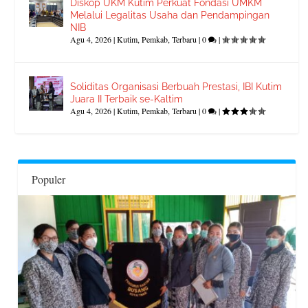
Diskop UKM Kutim Perkuat Fondasi UMKM
Melalui Legalitas Usaha dan Pendampingan
NIB
Agu 4, 2026
|
Kutim
,
Pemkab
,
Terbaru
|
0
|
Soliditas Organisasi Berbuah Prestasi, IBI Kutim
Juara II Terbaik se-Kaltim
Agu 4, 2026
|
Kutim
,
Pemkab
,
Terbaru
|
0
|
Populer