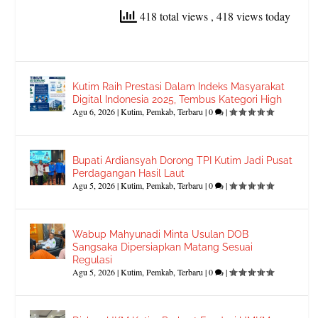
418 total views
, 418 views today
Kutim Raih Prestasi Dalam Indeks Masyarakat
Digital Indonesia 2025, Tembus Kategori High
Agu 6, 2026
|
Kutim
,
Pemkab
,
Terbaru
|
0
|
Bupati Ardiansyah Dorong TPI Kutim Jadi Pusat
Perdagangan Hasil Laut
Agu 5, 2026
|
Kutim
,
Pemkab
,
Terbaru
|
0
|
Wabup Mahyunadi Minta Usulan DOB
Sangsaka Dipersiapkan Matang Sesuai
Regulasi
Agu 5, 2026
|
Kutim
,
Pemkab
,
Terbaru
|
0
|