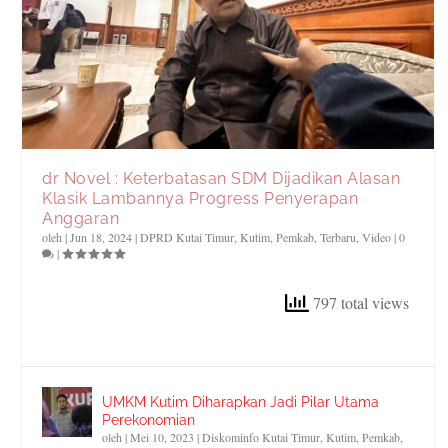
dr Novel : Keterbatasan SDM Dijadikan Alasan
Klasik Lambannya Progress Penyerapan
Anggaran
oleh
|
Jun 18, 2024
|
DPRD Kutai Timur
,
Kutim
,
Pemkab
,
Terbaru
,
Video
|
0
|
797 total views
UMKM Kutim Diharapkan Jadi Pilar Utama
Perekonomian
oleh
|
Mei 10, 2023
|
Diskominfo Kutai Timur
,
Kutim
,
Pemkab
,