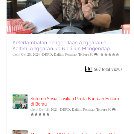
Keterlambatan Pengelolaan Anggaran di
Kaltim, Anggaran Rp 6 Triliun Mengendap
oleh
|
Okt 28, 2024
|
DRPD
,
Kaltim
,
Pemkab
,
Terbaru
|
0
|
667 total views
Sutomo Sosialisasikan Perda Bantuan Hukum
di Berau
oleh
|
Okt 18, 2021
|
DRPD
,
Kaltim
,
Pemkab
,
Terbaru
|
0
|