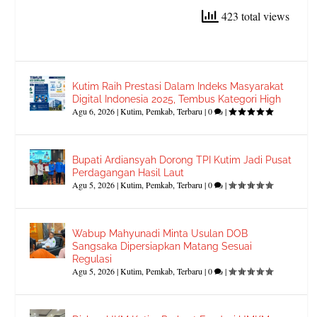
423 total views
Kutim Raih Prestasi Dalam Indeks Masyarakat
Digital Indonesia 2025, Tembus Kategori High
Agu 6, 2026
|
Kutim
,
Pemkab
,
Terbaru
|
0
|
Bupati Ardiansyah Dorong TPI Kutim Jadi Pusat
Perdagangan Hasil Laut
Agu 5, 2026
|
Kutim
,
Pemkab
,
Terbaru
|
0
|
Wabup Mahyunadi Minta Usulan DOB
Sangsaka Dipersiapkan Matang Sesuai
Regulasi
Agu 5, 2026
|
Kutim
,
Pemkab
,
Terbaru
|
0
|