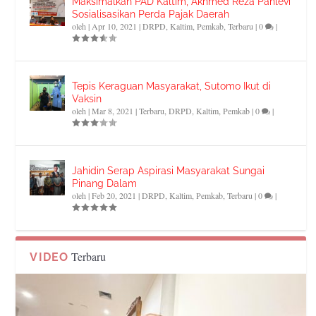
Maksimalkan PAD Kaltim, Akhmed Reza Pahlevi
Sosialisasikan Perda Pajak Daerah
oleh
|
Apr 10, 2021
|
DRPD
,
Kaltim
,
Pemkab
,
Terbaru
|
0
|
Tepis Keraguan Masyarakat, Sutomo Ikut di
Vaksin
oleh
|
Mar 8, 2021
|
Terbaru
,
DRPD
,
Kaltim
,
Pemkab
|
0
|
Jahidin Serap Aspirasi Masyarakat Sungai
Pinang Dalam
oleh
|
Feb 20, 2021
|
DRPD
,
Kaltim
,
Pemkab
,
Terbaru
|
0
|
Terbaru
VIDEO