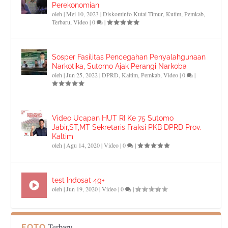
Perekonomian
oleh
|
Mei 10, 2023
|
Diskominfo Kutai Timur
,
Kutim
,
Pemkab
,
Terbaru
,
Video
|
0
|
Sosper Fasilitas Pencegahan Penyalahgunaan
Narkotika, Sutomo Ajak Perangi Narkoba
oleh
|
Jun 25, 2022
|
DPRD
,
Kaltim
,
Pemkab
,
Video
|
0
|
Video Ucapan HUT RI Ke 75 Sutomo
Jabir,ST,MT Sekretaris Fraksi PKB DPRD Prov.
Kaltim
oleh
|
Agu 14, 2020
|
Video
|
0
|
test Indosat 4g+
oleh
|
Jun 19, 2020
|
Video
|
0
|
Terbaru
FOTO