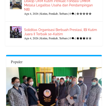
Diskop UKM Kutim Perkuat Fondasi UMKM
Melalui Legalitas Usaha dan Pendampingan
NIB
Agu 4, 2026
|
Kutim
,
Pemkab
,
Terbaru
|
0
|
Soliditas Organisasi Berbuah Prestasi, IBI Kutim
Juara II Terbaik se-Kaltim
Agu 4, 2026
|
Kutim
,
Pemkab
,
Terbaru
|
0
|
Populer