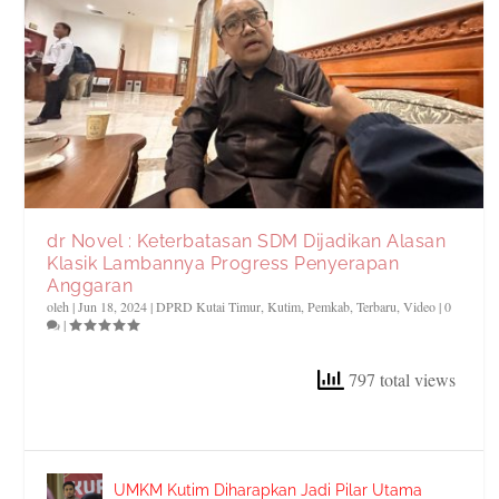
dr Novel : Keterbatasan SDM Dijadikan Alasan
Klasik Lambannya Progress Penyerapan
Anggaran
oleh
|
Jun 18, 2024
|
DPRD Kutai Timur
,
Kutim
,
Pemkab
,
Terbaru
,
Video
|
0
|
797 total views
UMKM Kutim Diharapkan Jadi Pilar Utama