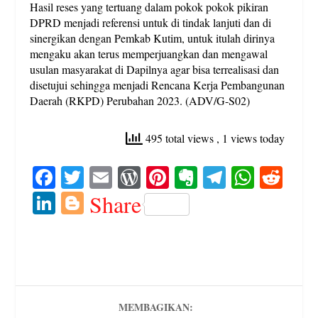
Hasil reses yang tertuang dalam pokok pokok pikiran
DPRD menjadi referensi untuk di tindak lanjuti dan di
sinergikan dengan Pemkab Kutim, untuk itulah dirinya
mengaku akan terus memperjuangkan dan mengawal
usulan masyarakat di Dapilnya agar bisa terrealisasi dan
disetujui sehingga menjadi Rencana Kerja Pembangunan
Daerah (RKPD) Perubahan 2023. (ADV/G-S02)
495 total views
, 1 views today
Fa
T
E
W
Pi
E
Te
W
R
ce
wi
m
or
nt
ve
le
ha
ed
Li
Bl
Share
bo
tte
ail
d
er
rn
gr
ts
di
nk
og
ok
r
Pr
es
ot
a
A
t
ed
ge
es
t
e
m
pp
In
r
s
MEMBAGIKAN: