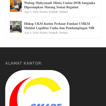
Wabup Mahyunadi Minta Usulan DOB Sangsaka
Dipersiapkan Matang Sesuai Regulasi
Agu 5, 2026
|
Kutim
,
Pemkab
,
Terbaru
Diskop UKM Kutim Perkuat Fondasi UMKM
Melalui Legalitas Usaha dan Pendampingan NIB
Agu 4, 2026
|
Kutim
,
Pemkab
,
Terbaru
ALAMAT KANTOR: