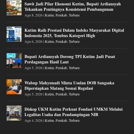
Sawit Jadi Pilar Ekonomi Kutim, Bupati Ardiansyah
Tekankan Pentingnya Konsistensi Pembangunan
Agu 8, 2026
|
Kutim
,
Pemkab
,
Terbaru
Kutim Raih Prestasi Dalam Indeks Masyarakat Digital
Indonesia 2025, Tembus Kategori High
Agu 6, 2026
|
Kutim
,
Pemkab
,
Terbaru
Bupati Ardiansyah Dorong TPI Kutim Jadi Pusat
Perdagangan Hasil Laut
Agu 5, 2026
|
Kutim
,
Pemkab
,
Terbaru
Wabup Mahyunadi Minta Usulan DOB Sangsaka
Dipersiapkan Matang Sesuai Regulasi
Agu 5, 2026
|
Kutim
,
Pemkab
,
Terbaru
Diskop UKM Kutim Perkuat Fondasi UMKM Melalui
Legalitas Usaha dan Pendampingan NIB
Agu 4, 2026
|
Kutim
,
Pemkab
,
Terbaru