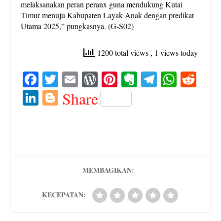
melaksanakan peran peranx guna mendukung Kutai
Timur menuju Kabupaten Layak Anak dengan predikat
Utama 2025,” pungkasnya. (G-S02)
1200 total views
, 1 views today
Fa
T
E
W
Pi
E
Te
W
R
ce
wi
m
or
nt
ve
le
ha
ed
Li
Bl
Share
bo
tte
ail
d
er
rn
gr
ts
di
nk
og
ok
r
Pr
es
ot
a
A
t
ed
ge
es
t
e
m
pp
In
r
s
MEMBAGIKAN:
KECEPATAN: