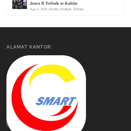
Juara II Terbaik se-Kaltim
Agu 4, 2026
|
Kutim
,
Pemkab
,
Terbaru
ALAMAT KANTOR: