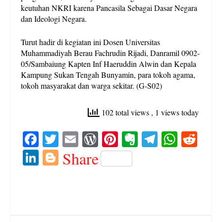
keutuhan NKRI karena Pancasila Sebagai Dasar Negara
dan Ideologi Negara.
Turut hadir di kegiatan ini Dosen Universitas
Muhammadiyah Berau Fachrudin Rijadi, Danramil 0902-
05/Sambaiung Kapten Inf Haeruddin Alwin dan Kepala
Kampung Sukan Tengah Bunyamin, para tokoh agama,
tokoh masyarakat dan warga sekitar. (G-S02)
102 total views
, 1 views today
Fa
T
E
W
Pi
E
Te
W
R
ce
wi
m
or
nt
ve
le
ha
ed
Li
Bl
Share
bo
tte
ail
d
er
rn
gr
ts
di
nk
og
ok
r
Pr
es
ot
a
A
t
ed
ge
es
t
e
m
pp
In
r
s