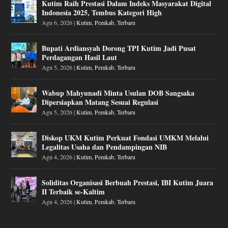
Kutim Raih Prestasi Dalam Indeks Masyarakat Digital
Indonesia 2025, Tembus Kategori High
Agu 6, 2026
|
Kutim
,
Pemkab
,
Terbaru
Bupati Ardiansyah Dorong TPI Kutim Jadi Pusat
Perdagangan Hasil Laut
Agu 5, 2026
|
Kutim
,
Pemkab
,
Terbaru
Wabup Mahyunadi Minta Usulan DOB Sangsaka
Dipersiapkan Matang Sesuai Regulasi
Agu 5, 2026
|
Kutim
,
Pemkab
,
Terbaru
Diskop UKM Kutim Perkuat Fondasi UMKM Melalui
Legalitas Usaha dan Pendampingan NIB
Agu 4, 2026
|
Kutim
,
Pemkab
,
Terbaru
Soliditas Organisasi Berbuah Prestasi, IBI Kutim Juara
II Terbaik se-Kaltim
Agu 4, 2026
|
Kutim
,
Pemkab
,
Terbaru