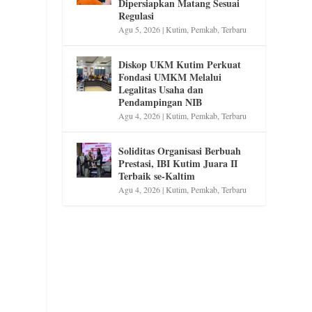
Dipersiapkan Matang Sesuai
Regulasi
Agu 5, 2026
|
Kutim
,
Pemkab
,
Terbaru
Diskop UKM Kutim Perkuat
Fondasi UMKM Melalui
Legalitas Usaha dan
Pendampingan NIB
Agu 4, 2026
|
Kutim
,
Pemkab
,
Terbaru
Soliditas Organisasi Berbuah
Prestasi, IBI Kutim Juara II
Terbaik se-Kaltim
Agu 4, 2026
|
Kutim
,
Pemkab
,
Terbaru
,