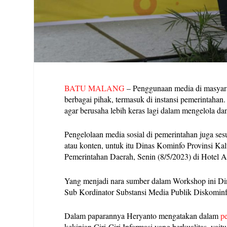
BATU MALANG
– Penggunaan media di masyara
berbagai pihak, termasuk di instansi pemerintaha
agar berusaha lebih keras lagi dalam mengelola da
Pengelolaan media sosial di pemerintahan juga se
atau konten, untuk itu Dinas Kominfo Provinsi 
Pemerintahan Daerah, Senin (8/5/2023) di Hotel 
Yang menjadi nara sumber dalam Workshop ini Di
Sub Kordinator Substansi Media Publik Diskominf
Dalam paparannya Heryanto mengatakan dalam
p
kekinian.Ciri-Ciri Informasi yang berkualitas, yai