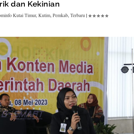
ik dan Kekinian
ominfo Kutai Timur
,
Kutim
,
Pemkab
,
Terbaru
|