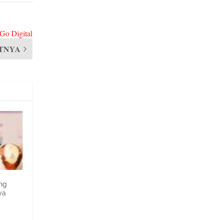
 Go Digital
TNYA
ng
ya