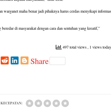
an warganet maha benar jadi pihaknya harus cerdas menyikapi informas
beredar di masyarakat dengan cara dan sentuhan yang kreatif,”
497 total views
, 1 views toda
W
R
Li
Bl
Share
ha
ed
nk
og
ts
di
ed
ge
A
t
In
r
pp
KECEPATAN: