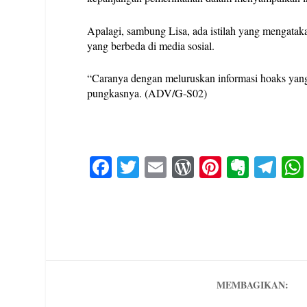
Apalagi, sambung Lisa, ada istilah yang mengatak
yang berbeda di media sosial.
“Caranya dengan meluruskan informasi hoaks yang 
pungkasnya. (ADV/G-S02)
Fa
T
E
W
Pi
E
Te
ce
wi
m
or
nt
ve
le
bo
tte
ail
d
er
rn
gr
ok
r
Pr
es
ot
a
es
t
e
m
s
MEMBAGIKAN: