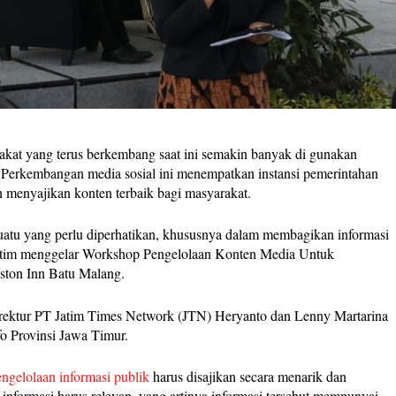
kat yang terus berkembang saat ini semakin banyak di gunakan
n. Perkembangan media sosial ini menempatkan instansi pemerintahan
n menyajikan konten terbaik bagi masyarakat.
suatu yang perlu diperhatikan, khususnya dalam membagikan informasi
Kaltim menggelar Workshop Pengelolaan Konten Media Untuk
Aston Inn Batu Malang.
rektur PT Jatim Times Network (JTN) Heryanto dan Lenny Martarina
o Provinsi Jawa Timur.
engelolaan informasi publik
harus disajikan secara menarik dan
tu informasi harus relevan, yang artinya informasi tersebut mempunyai