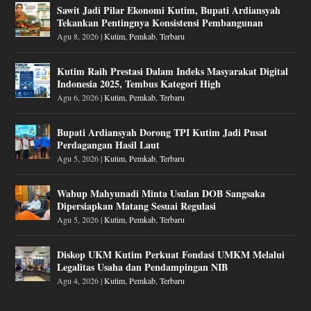
Sawit Jadi Pilar Ekonomi Kutim, Bupati Ardiansyah
Tekankan Pentingnya Konsistensi Pembangunan
Agu 8, 2026
|
Kutim
,
Pemkab
,
Terbaru
Kutim Raih Prestasi Dalam Indeks Masyarakat Digital
Indonesia 2025, Tembus Kategori High
Agu 6, 2026
|
Kutim
,
Pemkab
,
Terbaru
Bupati Ardiansyah Dorong TPI Kutim Jadi Pusat
Perdagangan Hasil Laut
Agu 5, 2026
|
Kutim
,
Pemkab
,
Terbaru
Wabup Mahyunadi Minta Usulan DOB Sangsaka
Dipersiapkan Matang Sesuai Regulasi
Agu 5, 2026
|
Kutim
,
Pemkab
,
Terbaru
Diskop UKM Kutim Perkuat Fondasi UMKM Melalui
Legalitas Usaha dan Pendampingan NIB
Agu 4, 2026
|
Kutim
,
Pemkab
,
Terbaru