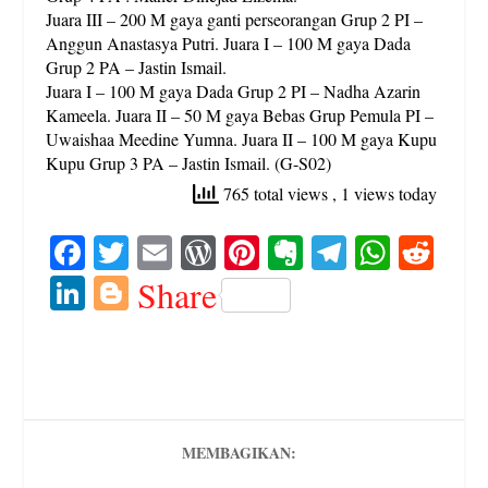
Juara III – 200 M gaya ganti perseorangan Grup 2 PI –
Anggun Anastasya Putri. Juara I – 100 M gaya Dada
Grup 2 PA – Jastin Ismail.
Juara I – 100 M gaya Dada Grup 2 PI – Nadha Azarin
Kameela. Juara II – 50 M gaya Bebas Grup Pemula PI –
Uwaishaa Meedine Yumna. Juara II – 100 M gaya Kupu
Kupu Grup 3 PA – Jastin Ismail. (G-S02)
765 total views
, 1 views today
Fa
T
E
W
Pi
E
Te
W
R
ce
wi
m
or
nt
ve
le
ha
ed
Li
Bl
Share
bo
tte
ail
d
er
rn
gr
ts
di
nk
og
ok
r
Pr
es
ot
a
A
t
ed
ge
es
t
e
m
pp
In
r
s
MEMBAGIKAN: