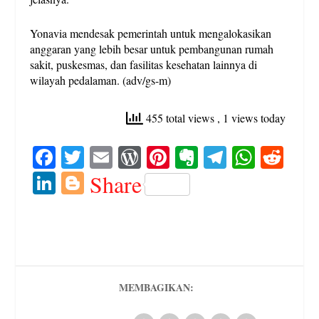
Yonavia mendesak pemerintah untuk mengalokasikan
anggaran yang lebih besar untuk pembangunan rumah
sakit, puskesmas, dan fasilitas kesehatan lainnya di
wilayah pedalaman. (adv/gs-m)
455 total views
, 1 views today
Fa
T
E
W
Pi
E
Te
W
R
ce
wi
m
or
nt
ve
le
ha
ed
Li
Bl
Share
bo
tte
ail
d
er
rn
gr
ts
di
nk
og
ok
r
Pr
es
ot
a
A
t
ed
ge
es
t
e
m
pp
In
r
s
MEMBAGIKAN: