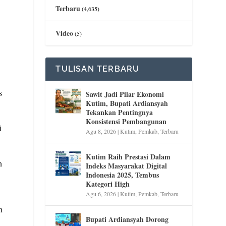
Terbaru
(4,635)
Video
(5)
TULISAN TERBARU
s
Sawit Jadi Pilar Ekonomi
Kutim, Bupati Ardiansyah
Tekankan Pentingnya
Konsistensi Pembangunan
i
Agu 8, 2026
|
Kutim
,
Pemkab
,
Terbaru
Kutim Raih Prestasi Dalam
n
Indeks Masyarakat Digital
Indonesia 2025, Tembus
Kategori High
Agu 6, 2026
|
Kutim
,
Pemkab
,
Terbaru
n
Bupati Ardiansyah Dorong