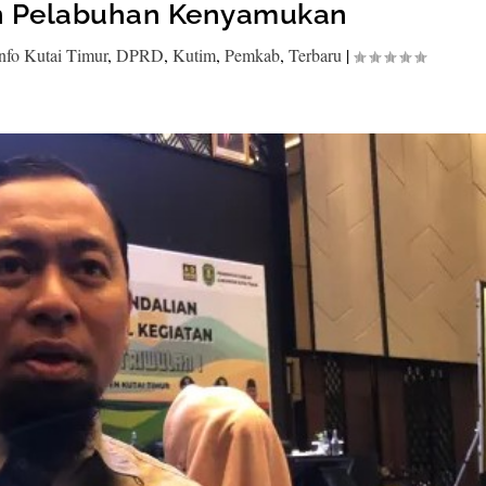
n Pelabuhan Kenyamukan
nfo Kutai Timur
,
DPRD
,
Kutim
,
Pemkab
,
Terbaru
|