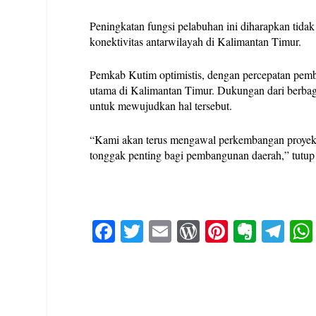
Peningkatan fungsi pelabuhan ini diharapkan tid
konektivitas antarwilayah di Kalimantan Timur.
Pemkab Kutim optimistis, dengan percepatan pemb
utama di Kalimantan Timur. Dukungan dari berbagai
untuk mewujudkan hal tersebut.
“Kami akan terus mengawal perkembangan proyek ini
tonggak penting bagi pembangunan daerah,” tutup
Fa
T
E
W
Pi
E
Te
ce
wi
m
or
nt
ve
le
bo
tte
ail
d
er
rn
gr
ok
r
Pr
es
ot
a