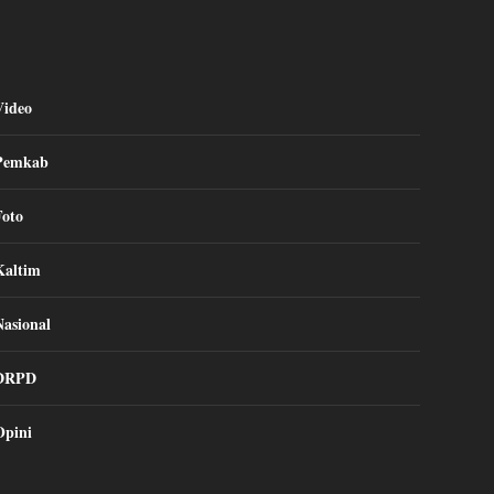
Video
Pemkab
Foto
Kaltim
Nasional
DRPD
Opini