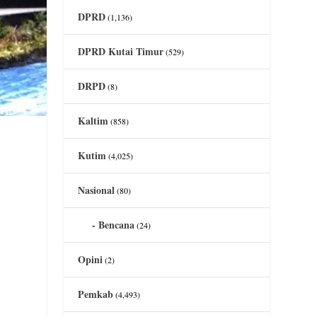
DPRD
(1,136)
DPRD Kutai Timur
(529)
DRPD
(8)
Kaltim
(858)
Kutim
(4,025)
Nasional
(80)
Bencana
(24)
K
Opini
(2)
Pemkab
(4,493)