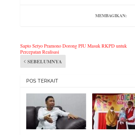
es
t
e
m
s
MEMBAGIKAN:
Sapto Setyo Pramono Dorong PJU Masuk RKPD untuk
Percepatan Realisasi
SEBELUMNYA
POS TERKAIT