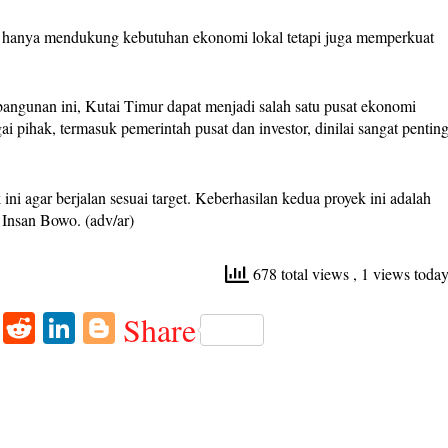
ak hanya mendukung kebutuhan ekonomi lokal tetapi juga memperkuat
angunan ini, Kutai Timur dapat menjadi salah satu pusat ekonomi
 pihak, termasuk pemerintah pusat dan investor, dinilai sangat pentin
 agar berjalan sesuai target. Keberhasilan kedua proyek ini adalah
 Insan Bowo. (adv/ar)
678 total views
, 1 views toda
W
R
Li
Bl
Share
ha
ed
nk
og
ts
di
ed
ge
A
t
In
r