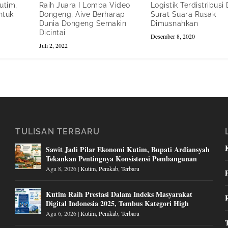
utim,
Raih Juara I Lomba Video
Logistik Terdistribusi
ntuk
Dongeng, Aive Berharap
Surat Suara Rusak
Dunia Dongeng Semakin
Dimusnahkan
Dicintai
Desember 8, 2020
Juli 2, 2022
TULISAN TERBARU
Sawit Jadi Pilar Ekonomi Kutim, Bupati Ardiansyah
Tekankan Pentingnya Konsistensi Pembangunan
Agu 8, 2026
|
Kutim
,
Pemkab
,
Terbaru
Kutim Raih Prestasi Dalam Indeks Masyarakat
Digital Indonesia 2025, Tembus Kategori High
Agu 6, 2026
|
Kutim
,
Pemkab
,
Terbaru