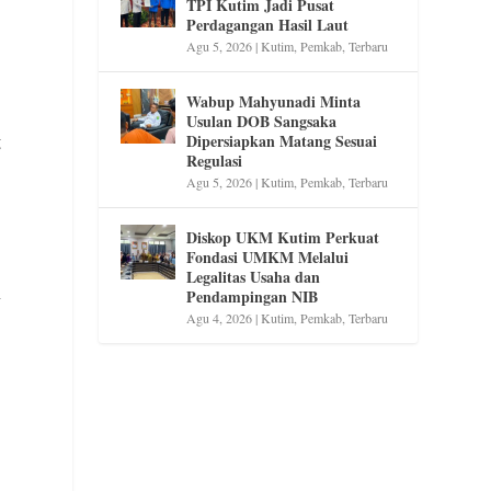
TPI Kutim Jadi Pusat
Perdagangan Hasil Laut
Agu 5, 2026
|
Kutim
,
Pemkab
,
Terbaru
Wabup Mahyunadi Minta
Usulan DOB Sangsaka
g
Dipersiapkan Matang Sesuai
Regulasi
Agu 5, 2026
|
Kutim
,
Pemkab
,
Terbaru
Diskop UKM Kutim Perkuat
Fondasi UMKM Melalui
Legalitas Usaha dan
Pendampingan NIB
y
Agu 4, 2026
|
Kutim
,
Pemkab
,
Terbaru