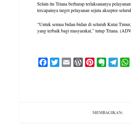
Selain itu Triana berharap terlaksananya pelayan
tercapainya target pelayanan sejuta akseptor seluru
“Untuk semua bidan-bidan di seluruh Kutai Timur, 
yang terbaik bagi masyarakat,” tutup Triana. (AD
Fa
T
E
W
Pi
E
Te
ce
wi
m
or
nt
ve
le
bo
tte
ail
d
er
rn
gr
ok
r
Pr
es
ot
a
es
t
e
m
s
MEMBAGIKAN: