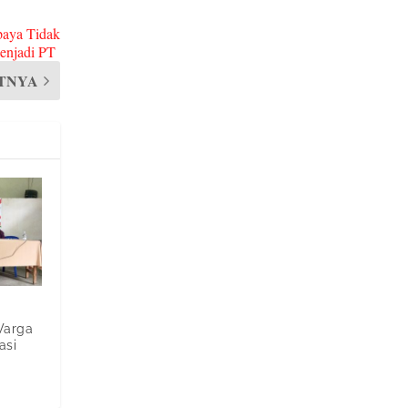
paya Tidak
Menjadi PT
TNYA
Warga
asi