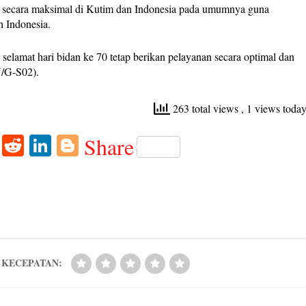
an secara maksimal di Kutim dan Indonesia pada umumnya guna
h Indonesia.
selamat hari bidan ke 70 tetap berikan pelayanan secara optimal dan
V/G-S02).
263 total views
, 1 views toda
W
R
Li
Bl
Share
ha
ed
nk
og
ts
di
ed
ge
A
t
In
r
pp
KECEPATAN: