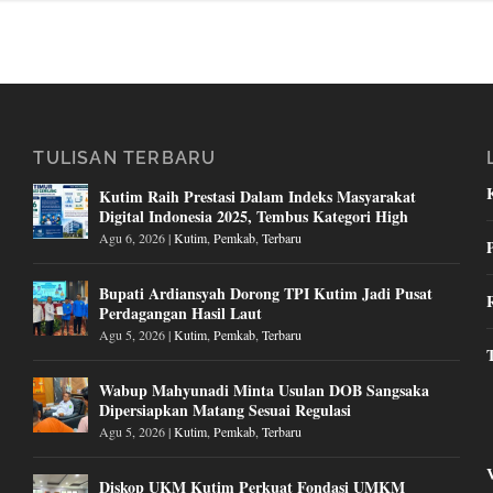
TULISAN TERBARU
Kutim Raih Prestasi Dalam Indeks Masyarakat
Digital Indonesia 2025, Tembus Kategori High
Agu 6, 2026
|
Kutim
,
Pemkab
,
Terbaru
Bupati Ardiansyah Dorong TPI Kutim Jadi Pusat
Perdagangan Hasil Laut
Agu 5, 2026
|
Kutim
,
Pemkab
,
Terbaru
Wabup Mahyunadi Minta Usulan DOB Sangsaka
Dipersiapkan Matang Sesuai Regulasi
Agu 5, 2026
|
Kutim
,
Pemkab
,
Terbaru
Diskop UKM Kutim Perkuat Fondasi UMKM