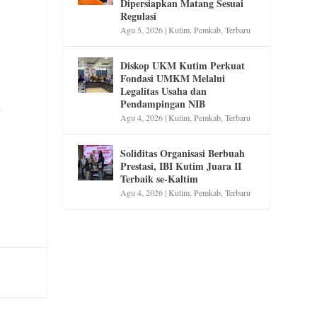
Dipersiapkan Matang Sesuai
Regulasi
Agu 5, 2026
|
Kutim
,
Pemkab
,
Terbaru
Diskop UKM Kutim Perkuat
Fondasi UMKM Melalui
Legalitas Usaha dan
Pendampingan NIB
y
Agu 4, 2026
|
Kutim
,
Pemkab
,
Terbaru
Soliditas Organisasi Berbuah
Prestasi, IBI Kutim Juara II
Terbaik se-Kaltim
Agu 4, 2026
|
Kutim
,
Pemkab
,
Terbaru