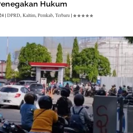
Penegakan Hukum
24
|
DPRD
,
Kaltim
,
Pemkab
,
Terbaru
|