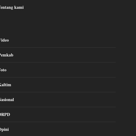
Tentang kami
Video
Pemkab
Foto
Kaltim
Nasional
DRPD
Opini