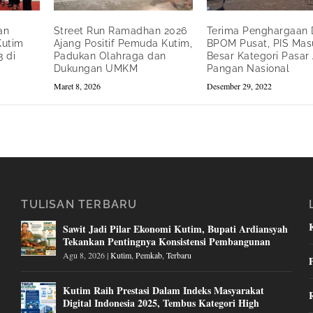
an
Street Run Ramadhan 2026
Terima Penghargaan 
Kutim
Ajang Positif Pemuda Kutim,
BPOM Pusat, PIS Mas
 di
Padukan Olahraga dan
Besar Kategori Pasa
Dukungan UMKM
Pangan Nasional
Maret 8, 2026
Desember 29, 2022
TULISAN TERBARU
Sawit Jadi Pilar Ekonomi Kutim, Bupati Ardiansyah
Tekankan Pentingnya Konsistensi Pembangunan
Agu 8, 2026
|
Kutim
,
Pemkab
,
Terbaru
Kutim Raih Prestasi Dalam Indeks Masyarakat
Digital Indonesia 2025, Tembus Kategori High