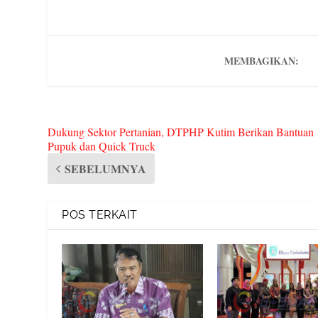
ok
r
Pr
es
ot
a
es
t
e
m
s
MEMBAGIKAN:
Dukung Sektor Pertanian, DTPHP Kutim Berikan Bantuan
Pupuk dan Quick Truck
SEBELUMNYA
POS TERKAIT