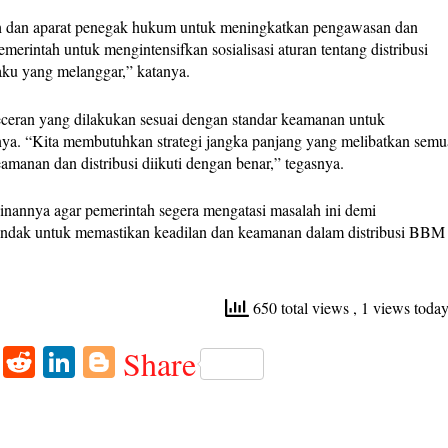
ah dan aparat penegak hukum untuk meningkatkan pengawasan dan
erintah untuk mengintensifkan sosialisasi aturan tentang distribusi
ku yang melanggar,” katanya.
eran yang dilakukan sesuai dengan standar keamanan untuk
nya. “Kita membutuhkan strategi jangka panjang yang melibatkan semu
anan dan distribusi diikuti dengan benar,” tegasnya.
nnya agar pemerintah segera mengatasi masalah ini demi
rtindak untuk memastikan keadilan dan keamanan dalam distribusi BBM
650 total views
, 1 views toda
W
R
Li
Bl
Share
ha
ed
nk
og
ts
di
ed
ge