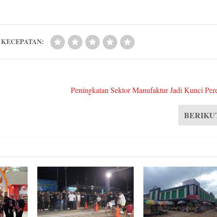
A
t
In
r
pp
KECEPATAN:
Peningkatan Sektor Manufaktur Jadi Kunci Pe
BERIKU