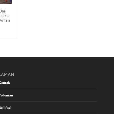
Dari
uk 10
r Aman
LAMAN
Kontak
Pedoman
Redaksi