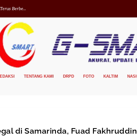
erus Berbe...
EDAKSI
TENTANG KAMI
DRPD
FOTO
KALTIM
NAS
gal di Samarinda, Fuad Fakhruddi