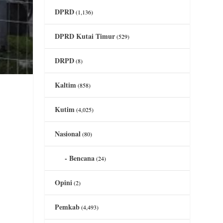
DPRD
(1,136)
DPRD Kutai Timur
(529)
DRPD
(8)
Kaltim
(858)
)
Kutim
(4,025)
Nasional
(80)
Bencana
(24)
Opini
(2)
Pemkab
(4,493)