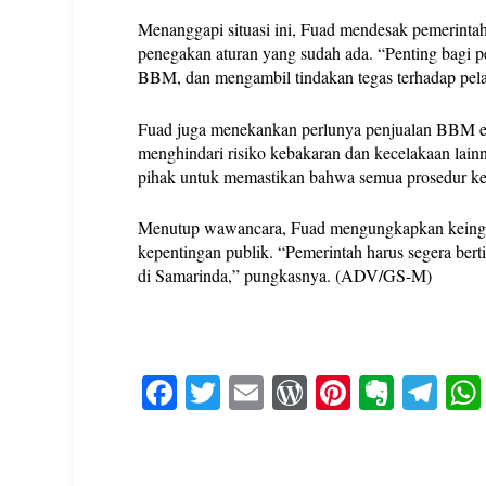
Menanggapi situasi ini, Fuad mendesak pemerint
penegakan aturan yang sudah ada. “Penting bagi pem
BBM, dan mengambil tindakan tegas terhadap pela
Fuad juga menekankan perlunya penjualan BBM ec
menghindari risiko kebakaran dan kecelakaan lain
pihak untuk memastikan bahwa semua prosedur keam
Menutup wawancara, Fuad mengungkapkan keingina
kepentingan publik. “Pemerintah harus segera be
di Samarinda,” pungkasnya. (ADV/GS-M)
Fa
T
E
W
Pi
E
Te
ce
wi
m
or
nt
ve
le
bo
tte
ail
d
er
rn
gr