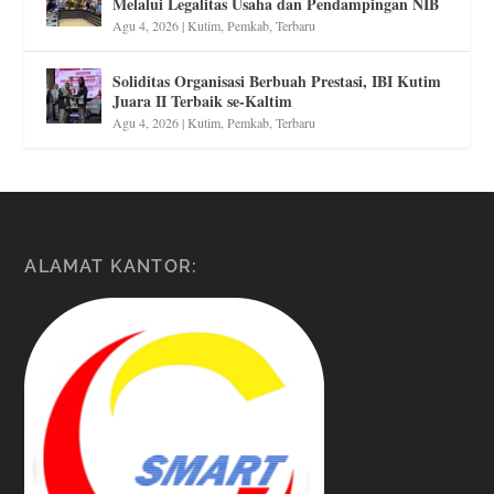
Melalui Legalitas Usaha dan Pendampingan NIB
Agu 4, 2026
|
Kutim
,
Pemkab
,
Terbaru
Soliditas Organisasi Berbuah Prestasi, IBI Kutim
Juara II Terbaik se-Kaltim
Agu 4, 2026
|
Kutim
,
Pemkab
,
Terbaru
ALAMAT KANTOR: