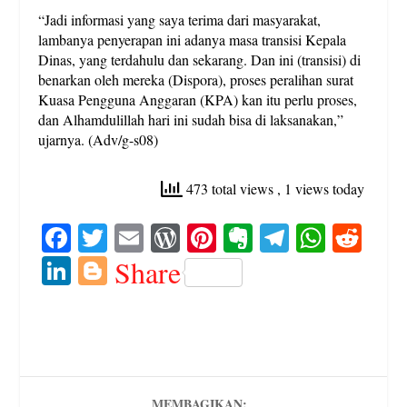
“Jadi informasi yang saya terima dari masyarakat,
lambanya penyerapan ini adanya masa transisi Kepala
Dinas, yang terdahulu dan sekarang. Dan ini (transisi) di
benarkan oleh mereka (Dispora), proses peralihan surat
Kuasa Pengguna Anggaran (KPA) kan itu perlu proses,
dan Alhamdulillah hari ini sudah bisa di laksanakan,”
ujarnya. (Adv/g-s08)
473 total views
, 1 views today
Fa
T
E
W
Pi
E
Te
W
R
ce
wi
m
or
nt
ve
le
ha
ed
Li
Bl
Share
bo
tte
ail
d
er
rn
gr
ts
di
nk
og
ok
r
Pr
es
ot
a
A
t
ed
ge
es
t
e
m
pp
In
r
s
MEMBAGIKAN: