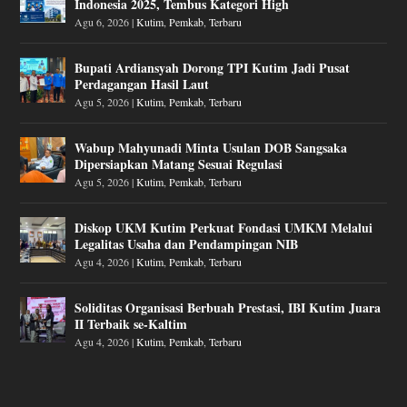
Indonesia 2025, Tembus Kategori High
Agu 6, 2026
|
Kutim
,
Pemkab
,
Terbaru
Bupati Ardiansyah Dorong TPI Kutim Jadi Pusat
Perdagangan Hasil Laut
Agu 5, 2026
|
Kutim
,
Pemkab
,
Terbaru
Wabup Mahyunadi Minta Usulan DOB Sangsaka
Dipersiapkan Matang Sesuai Regulasi
Agu 5, 2026
|
Kutim
,
Pemkab
,
Terbaru
Diskop UKM Kutim Perkuat Fondasi UMKM Melalui
Legalitas Usaha dan Pendampingan NIB
Agu 4, 2026
|
Kutim
,
Pemkab
,
Terbaru
Soliditas Organisasi Berbuah Prestasi, IBI Kutim Juara
II Terbaik se-Kaltim
Agu 4, 2026
|
Kutim
,
Pemkab
,
Terbaru