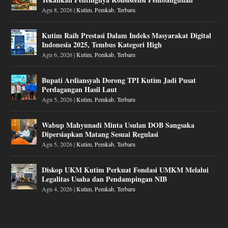
Agu 8, 2026
|
Kutim
,
Pemkab
,
Terbaru
Kutim Raih Prestasi Dalam Indeks Masyarakat Digital
Indonesia 2025, Tembus Kategori High
Agu 6, 2026
|
Kutim
,
Pemkab
,
Terbaru
Bupati Ardiansyah Dorong TPI Kutim Jadi Pusat
Perdagangan Hasil Laut
Agu 5, 2026
|
Kutim
,
Pemkab
,
Terbaru
Wabup Mahyunadi Minta Usulan DOB Sangsaka
Dipersiapkan Matang Sesuai Regulasi
Agu 5, 2026
|
Kutim
,
Pemkab
,
Terbaru
Diskop UKM Kutim Perkuat Fondasi UMKM Melalui
Legalitas Usaha dan Pendampingan NIB
Agu 4, 2026
|
Kutim
,
Pemkab
,
Terbaru