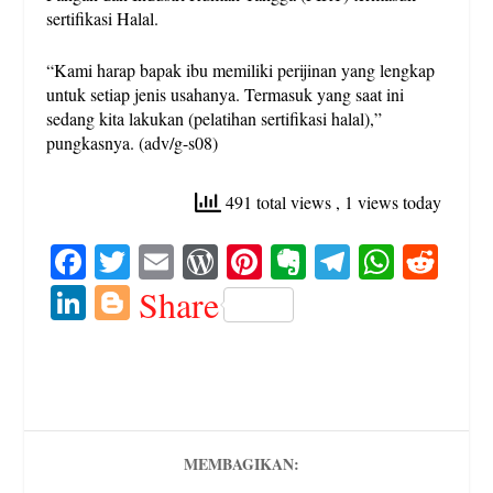
sertifikasi Halal.
“Kami harap bapak ibu memiliki perijinan yang lengkap
untuk setiap jenis usahanya. Termasuk yang saat ini
sedang kita lakukan (pelatihan sertifikasi halal),”
pungkasnya. (adv/g-s08)
491 total views
, 1 views today
Fa
T
E
W
Pi
E
Te
W
R
ce
wi
m
or
nt
ve
le
ha
ed
Li
Bl
Share
bo
tte
ail
d
er
rn
gr
ts
di
nk
og
ok
r
Pr
es
ot
a
A
t
ed
ge
es
t
e
m
pp
In
r
s
MEMBAGIKAN: