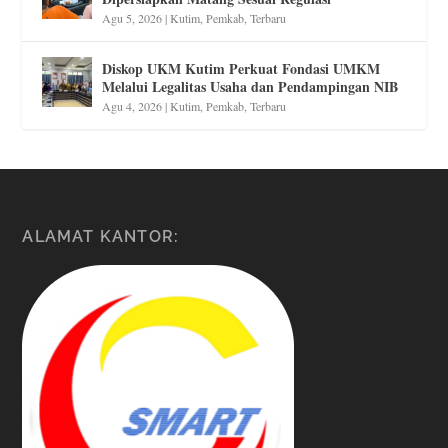
Agu 5, 2026
|
Kutim
,
Pemkab
,
Terbaru
Diskop UKM Kutim Perkuat Fondasi UMKM
Melalui Legalitas Usaha dan Pendampingan NIB
Agu 4, 2026
|
Kutim
,
Pemkab
,
Terbaru
ALAMAT KANTOR: