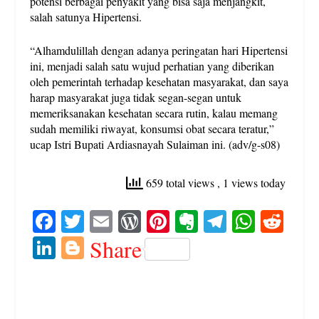
potensi berbagai penyakit yang bisa saja menjangkit,
salah satunya Hipertensi.
“Alhamdulillah dengan adanya peringatan hari Hipertensi
ini, menjadi salah satu wujud perhatian yang diberikan
oleh pemerintah terhadap kesehatan masyarakat, dan saya
harap masyarakat juga tidak segan-segan untuk
memeriksanakan kesehatan secara rutin, kalau memang
sudah memiliki riwayat, konsumsi obat secara teratur,”
ucap Istri Bupati Ardiasnayah Sulaiman ini. (adv/g-s08)
659 total views
, 1 views today
Fa
T
E
W
Pi
E
Te
W
R
ce
wi
m
or
nt
ve
le
ha
ed
Li
Bl
Share
bo
tte
ail
d
er
rn
gr
ts
di
nk
og
ok
r
Pr
es
ot
a
A
t
ed
ge
es
t
e
m
pp
In
r