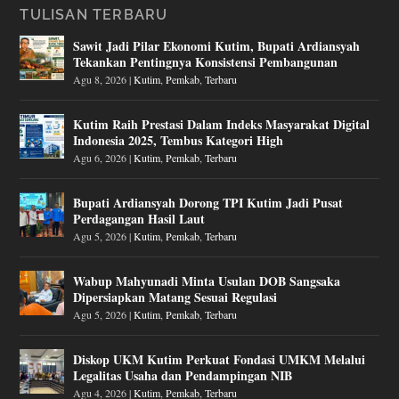
TULISAN TERBARU
Sawit Jadi Pilar Ekonomi Kutim, Bupati Ardiansyah
Tekankan Pentingnya Konsistensi Pembangunan
Agu 8, 2026
|
Kutim
,
Pemkab
,
Terbaru
Kutim Raih Prestasi Dalam Indeks Masyarakat Digital
Indonesia 2025, Tembus Kategori High
Agu 6, 2026
|
Kutim
,
Pemkab
,
Terbaru
Bupati Ardiansyah Dorong TPI Kutim Jadi Pusat
Perdagangan Hasil Laut
Agu 5, 2026
|
Kutim
,
Pemkab
,
Terbaru
Wabup Mahyunadi Minta Usulan DOB Sangsaka
Dipersiapkan Matang Sesuai Regulasi
Agu 5, 2026
|
Kutim
,
Pemkab
,
Terbaru
Diskop UKM Kutim Perkuat Fondasi UMKM Melalui
Legalitas Usaha dan Pendampingan NIB
Agu 4, 2026
|
Kutim
,
Pemkab
,
Terbaru