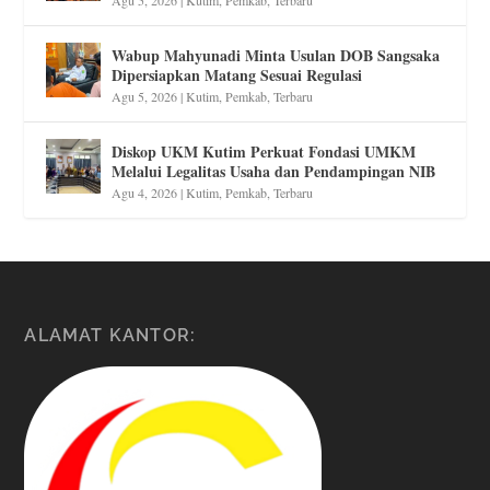
Agu 5, 2026
|
Kutim
,
Pemkab
,
Terbaru
Wabup Mahyunadi Minta Usulan DOB Sangsaka
Dipersiapkan Matang Sesuai Regulasi
Agu 5, 2026
|
Kutim
,
Pemkab
,
Terbaru
Diskop UKM Kutim Perkuat Fondasi UMKM
Melalui Legalitas Usaha dan Pendampingan NIB
Agu 4, 2026
|
Kutim
,
Pemkab
,
Terbaru
ALAMAT KANTOR: