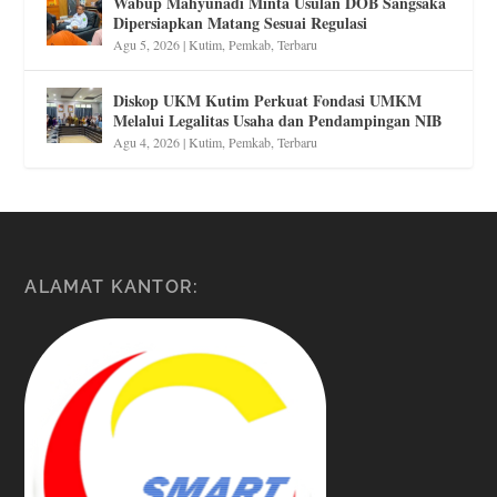
Wabup Mahyunadi Minta Usulan DOB Sangsaka
Dipersiapkan Matang Sesuai Regulasi
Agu 5, 2026
|
Kutim
,
Pemkab
,
Terbaru
Diskop UKM Kutim Perkuat Fondasi UMKM
Melalui Legalitas Usaha dan Pendampingan NIB
Agu 4, 2026
|
Kutim
,
Pemkab
,
Terbaru
ALAMAT KANTOR: