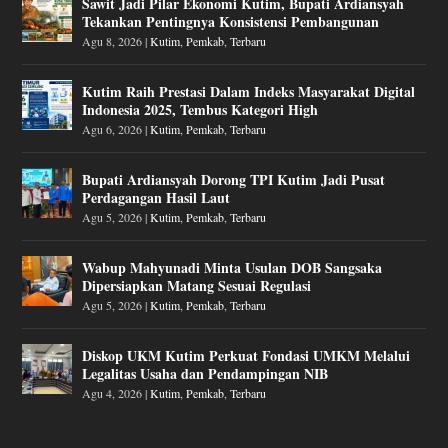
Sawit Jadi Pilar Ekonomi Kutim, Bupati Ardiansyah
Tekankan Pentingnya Konsistensi Pembangunan
Agu 8, 2026
|
Kutim
,
Pemkab
,
Terbaru
Kutim Raih Prestasi Dalam Indeks Masyarakat Digital
Indonesia 2025, Tembus Kategori High
Agu 6, 2026
|
Kutim
,
Pemkab
,
Terbaru
Bupati Ardiansyah Dorong TPI Kutim Jadi Pusat
Perdagangan Hasil Laut
Agu 5, 2026
|
Kutim
,
Pemkab
,
Terbaru
Wabup Mahyunadi Minta Usulan DOB Sangsaka
Dipersiapkan Matang Sesuai Regulasi
Agu 5, 2026
|
Kutim
,
Pemkab
,
Terbaru
Diskop UKM Kutim Perkuat Fondasi UMKM Melalui
Legalitas Usaha dan Pendampingan NIB
Agu 4, 2026
|
Kutim
,
Pemkab
,
Terbaru