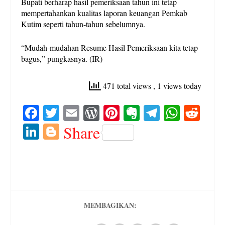
Bupati berharap hasil pemeriksaan tahun ini tetap
mempertahankan kualitas laporan keuangan Pemkab
Kutim seperti tahun-tahun sebelumnya.
“Mudah-mudahan Resume Hasil Pemeriksaan kita tetap
bagus,” pungkasnya. (IR)
471 total views
, 1 views today
Fa
T
E
W
Pi
E
Te
W
R
ce
wi
m
or
nt
ve
le
ha
ed
Li
Bl
Share
bo
tte
ail
d
er
rn
gr
ts
di
nk
og
ok
r
Pr
es
ot
a
A
t
ed
ge
es
t
e
m
pp
In
r
s
MEMBAGIKAN: