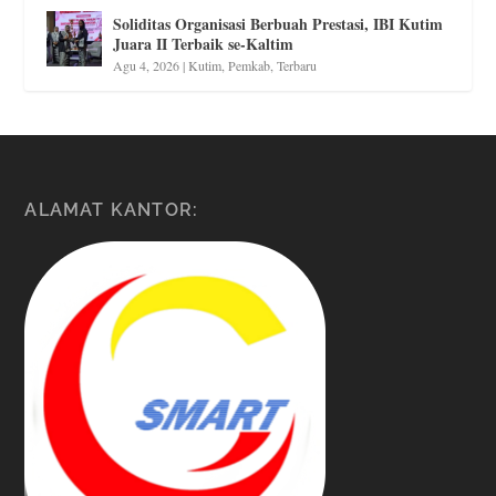
Soliditas Organisasi Berbuah Prestasi, IBI Kutim
Juara II Terbaik se-Kaltim
Agu 4, 2026
|
Kutim
,
Pemkab
,
Terbaru
ALAMAT KANTOR: