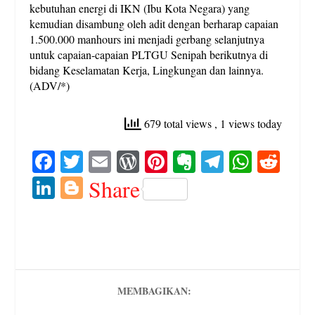
kebutuhan energi di IKN (Ibu Kota Negara) yang
kemudian disambung oleh adit dengan berharap capaian
1.500.000 manhours ini menjadi gerbang selanjutnya
untuk capaian-capaian PLTGU Senipah berikutnya di
bidang Keselamatan Kerja, Lingkungan dan lainnya.
(ADV/*)
679 total views
, 1 views today
Fa
T
E
W
Pi
E
Te
W
R
ce
wi
m
or
nt
ve
le
ha
ed
Li
Bl
Share
bo
tte
ail
d
er
rn
gr
ts
di
nk
og
ok
r
Pr
es
ot
a
A
t
ed
ge
es
t
e
m
pp
In
r
s
MEMBAGIKAN: