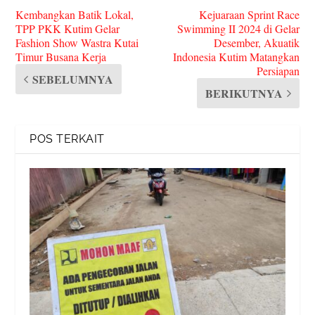
Kembangkan Batik Lokal,
Kejuaraan Sprint Race
TPP PKK Kutim Gelar
Swimming II 2024 di Gelar
Fashion Show Wastra Kutai
Desember, Akuatik
Timur Busana Kerja
Indonesia Kutim Matangkan
Persiapan
SEBELUMNYA
BERIKUTNYA
POS TERKAIT