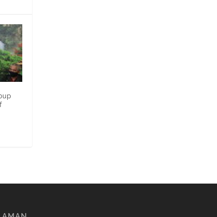
abup
f
LAMAN