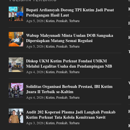
Bupati Ardiansyah Dorong TPI Kutim Jadi Pusat
Perdagangan Hasil Laut
Agu 5, 2026
|
Kutim
,
Pemkab
,
Terbaru
Wabup Mahyunadi Minta Usulan DOB Sangsaka
Dipersiapkan Matang Sesuai Regulasi
Agu 5, 2026
|
Kutim
,
Pemkab
,
Terbaru
Diskop UKM Kutim Perkuat Fondasi UMKM
Melalui Legalitas Usaha dan Pendampingan NIB
Agu 4, 2026
|
Kutim
,
Pemkab
,
Terbaru
Soliditas Organisasi Berbuah Prestasi, IBI Kutim
Juara II Terbaik se-Kaltim
Agu 4, 2026
|
Kutim
,
Pemkab
,
Terbaru
Audit 202 Koperasi Plasma Jadi Langkah Pemkab
Kutim Perkuat Tata Kelola Kemitraan Sawit
Agu 3, 2026
|
Kutim
,
Pemkab
,
Terbaru