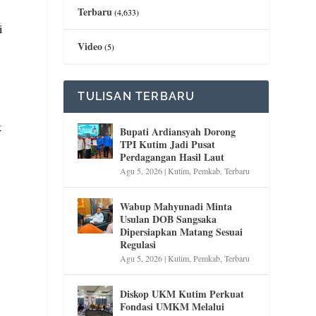
Terbaru
(4,633)
i
Video
(5)
TULISAN TERBARU
k
Bupati Ardiansyah Dorong
TPI Kutim Jadi Pusat
Perdagangan Hasil Laut
Agu 5, 2026
|
Kutim
,
Pemkab
,
Terbaru
Wabup Mahyunadi Minta
Usulan DOB Sangsaka
Dipersiapkan Matang Sesuai
Regulasi
Agu 5, 2026
|
Kutim
,
Pemkab
,
Terbaru
Diskop UKM Kutim Perkuat
Fondasi UMKM Melalui