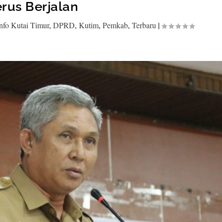
erus Berjalan
nfo Kutai Timur
,
DPRD
,
Kutim
,
Pemkab
,
Terbaru
|