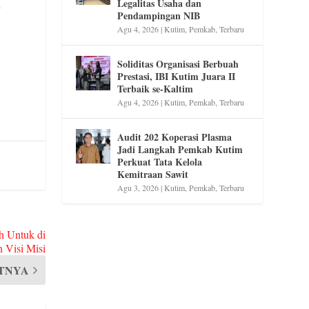
Legalitas Usaha dan
y
Pendampingan NIB
Agu 4, 2026
|
Kutim
,
Pemkab
,
Terbaru
Soliditas Organisasi Berbuah
Prestasi, IBI Kutim Juara II
Terbaik se-Kaltim
Agu 4, 2026
|
Kutim
,
Pemkab
,
Terbaru
Audit 202 Koperasi Plasma
Jadi Langkah Pemkab Kutim
Perkuat Tata Kelola
Kemitraan Sawit
Agu 3, 2026
|
Kutim
,
Pemkab
,
Terbaru
h Untuk di
 Visi Misi
TNYA