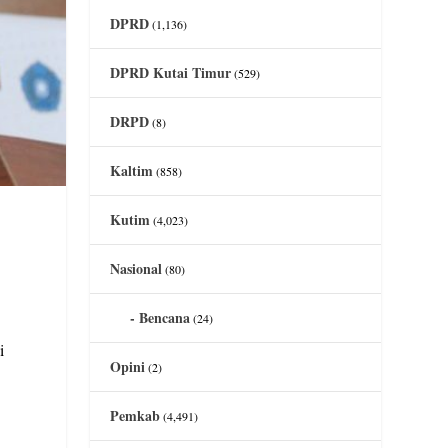
DPRD
(1,136)
DPRD Kutai Timur
(529)
DRPD
(8)
Kaltim
(858)
Kutim
(4,023)
Nasional
(80)
Bencana
(24)
i
Opini
(2)
Pemkab
(4,491)