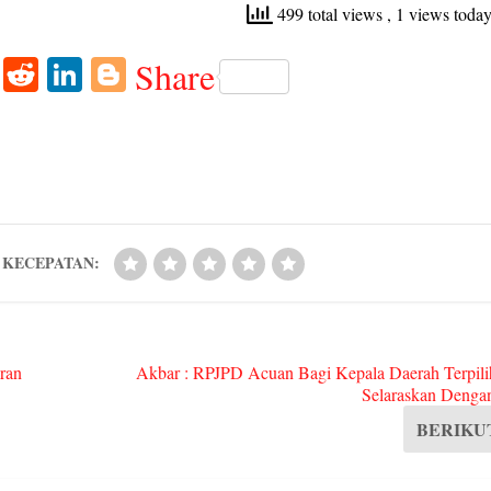
499 total views
, 1 views toda
W
R
Li
Bl
Share
ha
ed
nk
og
ts
di
ed
ge
A
t
In
r
pp
KECEPATAN:
ran
Akbar : RPJPD Acuan Bagi Kepala Daerah Terpili
Selaraskan Dengan
BERIKU