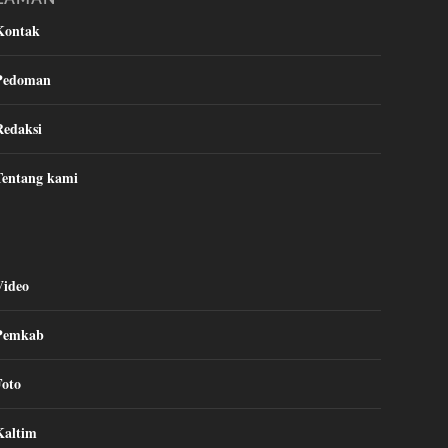
Kontak
Pedoman
Redaksi
Tentang kami
Video
Pemkab
Foto
Kaltim