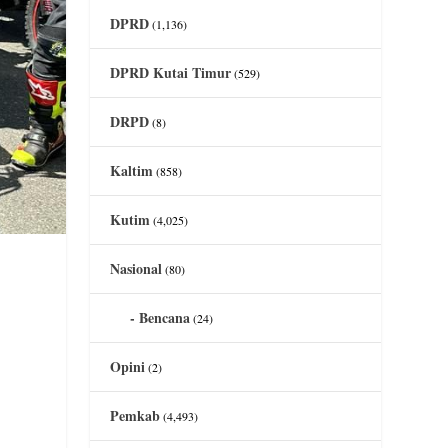
DPRD
(1,136)
DPRD Kutai Timur
(529)
DRPD
(8)
Kaltim
(858)
Kutim
(4,025)
Nasional
(80)
Bencana
(24)
Opini
(2)
Pemkab
(4,493)