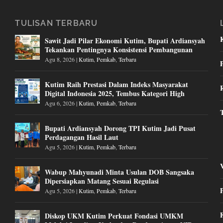
TULISAN TERBARU
Sawit Jadi Pilar Ekonomi Kutim, Bupati Ardiansyah
Tekankan Pentingnya Konsistensi Pembangunan
Agu 8, 2026
|
Kutim
,
Pemkab
,
Terbaru
Kutim Raih Prestasi Dalam Indeks Masyarakat
Digital Indonesia 2025, Tembus Kategori High
Agu 6, 2026
|
Kutim
,
Pemkab
,
Terbaru
Bupati Ardiansyah Dorong TPI Kutim Jadi Pusat
Perdagangan Hasil Laut
Agu 5, 2026
|
Kutim
,
Pemkab
,
Terbaru
Wabup Mahyunadi Minta Usulan DOB Sangsaka
Dipersiapkan Matang Sesuai Regulasi
Agu 5, 2026
|
Kutim
,
Pemkab
,
Terbaru
Diskop UKM Kutim Perkuat Fondasi UMKM