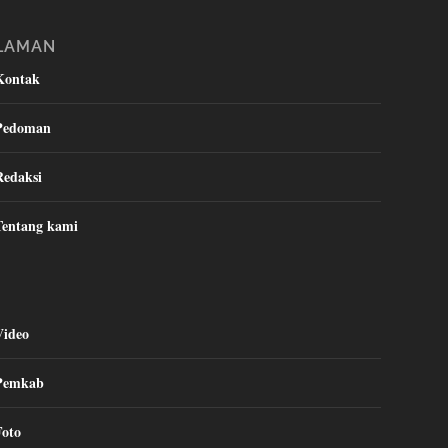
LAMAN
Kontak
Pedoman
Redaksi
Tentang kami
Video
Pemkab
Foto