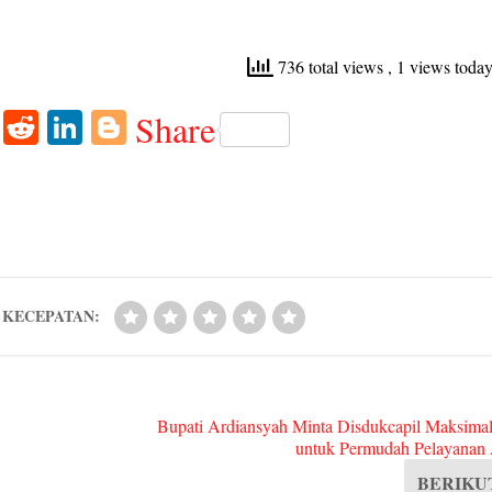
736 total views
, 1 views toda
W
R
Li
Bl
Share
ha
ed
nk
og
ts
di
ed
ge
A
t
In
r
pp
KECEPATAN:
Bupati Ardiansyah Minta Disdukcapil Maksi
untuk Permudah Pelayanan
BERIKU