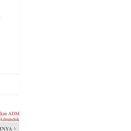
y
malkan ADM
 Adminduk
TNYA