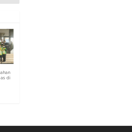
nahan
as di