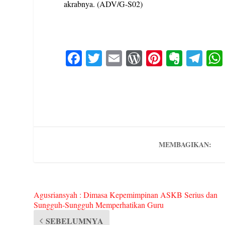
akrabnya. (ADV/G-S02)
Fa
T
E
W
Pi
E
Te
ce
wi
m
or
nt
ve
le
bo
tte
ail
d
er
rn
gr
ok
r
Pr
es
ot
a
es
t
e
m
s
MEMBAGIKAN:
Agusriansyah : Dimasa Kepemimpinan ASKB Serius dan
Sungguh-Sungguh Memperhatikan Guru
SEBELUMNYA