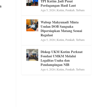
TPI Kutim Jadi Pusat
Perdagangan Hasil Laut
a
Agu 5, 2026
|
Kutim
,
Pemkab
,
Terbaru
Wabup Mahyunadi Minta
Usulan DOB Sangsaka
Dipersiapkan Matang Sesuai
Regulasi
Agu 5, 2026
|
Kutim
,
Pemkab
,
Terbaru
Diskop UKM Kutim Perkuat
Fondasi UMKM Melalui
Legalitas Usaha dan
Pendampingan NIB
Agu 4, 2026
|
Kutim
,
Pemkab
,
Terbaru