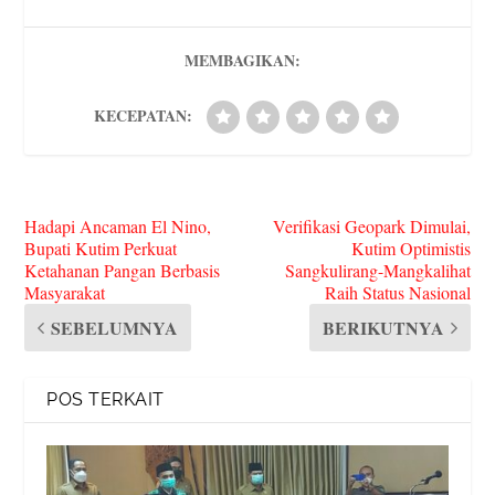
In
r
s
MEMBAGIKAN:
KECEPATAN:
Hadapi Ancaman El Nino,
Verifikasi Geopark Dimulai,
Bupati Kutim Perkuat
Kutim Optimistis
Ketahanan Pangan Berbasis
Sangkulirang-Mangkalihat
Masyarakat
Raih Status Nasional
SEBELUMNYA
BERIKUTNYA
POS TERKAIT