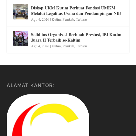
Diskop UKM Kutim Perkuat Fondasi UMKM
Melalui Legalitas Usaha dan Pendampingan NIB
Agu 4, 2026
|
Kutim
,
Pemkab
,
Terbaru
Soliditas Organisasi Berbuah Prestasi, IBI Kutim
Juara II Terbaik se-Kaltim
Agu 4, 2026
|
Kutim
,
Pemkab
,
Terbaru
ALAMAT KANTOR: