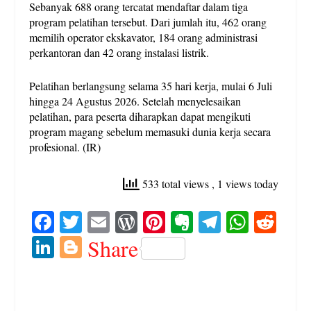
Sebanyak 688 orang tercatat mendaftar dalam tiga
program pelatihan tersebut. Dari jumlah itu, 462 orang
memilih operator ekskavator, 184 orang administrasi
perkantoran dan 42 orang instalasi listrik.
Pelatihan berlangsung selama 35 hari kerja, mulai 6 Juli
hingga 24 Agustus 2026. Setelah menyelesaikan
pelatihan, para peserta diharapkan dapat mengikuti
program magang sebelum memasuki dunia kerja secara
profesional. (IR)
533 total views
, 1 views today
Fa
T
E
W
Pi
E
Te
W
R
ce
wi
m
or
nt
ve
le
ha
ed
Li
Bl
Share
bo
tte
ail
d
er
rn
gr
ts
di
nk
og
ok
r
Pr
es
ot
a
A
t
ed
ge
es
t
e
m
pp