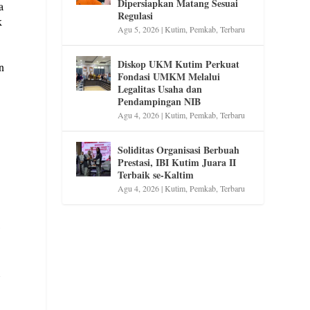
Dipersiapkan Matang Sesuai
a
Regulasi
k
Agu 5, 2026
|
Kutim
,
Pemkab
,
Terbaru
Diskop UKM Kutim Perkuat
n
Fondasi UMKM Melalui
Legalitas Usaha dan
Pendampingan NIB
Agu 4, 2026
|
Kutim
,
Pemkab
,
Terbaru
Soliditas Organisasi Berbuah
Prestasi, IBI Kutim Juara II
Terbaik se-Kaltim
Agu 4, 2026
|
Kutim
,
Pemkab
,
Terbaru
a
1