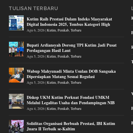
TULISAN TERBARU
Kutim Raih Prestasi Dalam Indeks Masyarakat
Digital Indonesia 2025, Tembus Kategori High
Agu 6, 2026
|
Kutim
,
Pemkab
,
Terbaru
Bupati Ardiansyah Dorong TPI Kutim Jadi Pusat
Perdagangan Hasil Laut
Agu 5, 2026
|
Kutim
,
Pemkab
,
Terbaru
Wabup Mahyunadi Minta Usulan DOB Sangsaka
Dipersiapkan Matang Sesuai Regulasi
Agu 5, 2026
|
Kutim
,
Pemkab
,
Terbaru
Diskop UKM Kutim Perkuat Fondasi UMKM
Melalui Legalitas Usaha dan Pendampingan NIB
Agu 4, 2026
|
Kutim
,
Pemkab
,
Terbaru
Soliditas Organisasi Berbuah Prestasi, IBI Kutim
Juara II Terbaik se-Kaltim