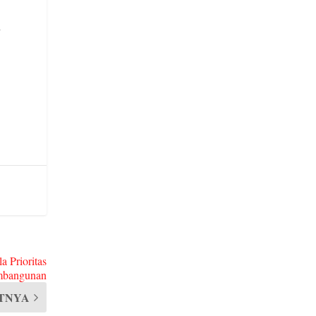
y
 Prioritas
mbangunan
TNYA