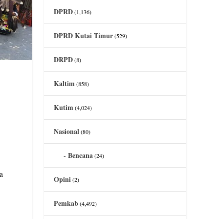
DPRD
(1,136)
DPRD Kutai Timur
(529)
DRPD
(8)
Kaltim
(858)
Kutim
(4,024)
Nasional
(80)
Bencana
(24)
a
Opini
(2)
Pemkab
(4,492)