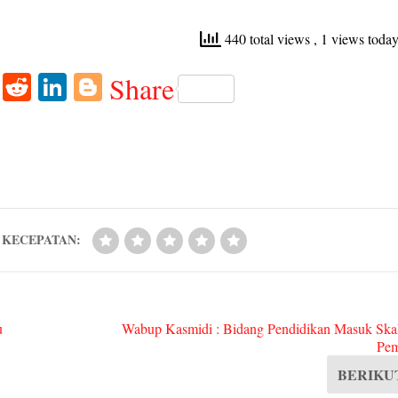
440 total views
, 1 views toda
W
R
Li
Bl
Share
ha
ed
nk
og
ts
di
ed
ge
A
t
In
r
pp
KECEPATAN:
u
Wabup Kasmidi : Bidang Pendidikan Masuk Skala
Pe
BERIKU