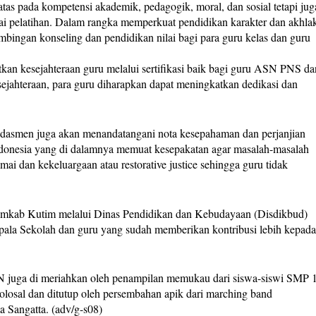
tas pada kompetensi akademik, pedagogik, moral, dan sosial tetapi jug
i pelatihan. Dalam rangka memperkuat pendidikan karakter dan akhla
mbingan konseling dan pendidikan nilai bagi para guru kelas dan guru
an kesejahteraan guru melalui sertifikasi baik bagi guru ASN PNS da
hteraan, para guru diharapkan dapat meningkatkan dedikasi dan
dasmen juga akan menandatangani nota kesepahaman dan perjanjian
ndonesia yang di dalamnya memuat kesepakatan agar masalah-masalah
ai dan kekeluargaan atau restorative justice sehingga guru tidak
Pemkab Kutim melalui Dinas Pendidikan dan Kebudayaan (Disdikbud)
la Sekolah dan guru yang sudah memberikan kontribusi lebih kepad
 juga di meriahkan oleh penampilan memukau dari siswa-siswi SMP 
olosal dan ditutup oleh persembahan apik dari marching band
 Sangatta. (adv/g-s08)