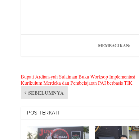
ce
wi
m
or
nt
ve
le
bo
tte
ail
d
er
rn
gr
ok
r
Pr
es
ot
a
es
t
e
m
s
MEMBAGIKAN:
Bupati Ardiansyah Sulaiman Buka Worksop Implementasi
Kurikulum Merdeka dan Pembelajaran PAI berbasis TIK
SEBELUMNYA
POS TERKAIT