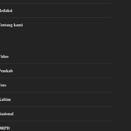
Redaksi
Tentang kami
Video
Pemkab
Foto
Kaltim
Nasional
DRPD