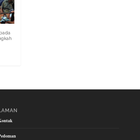
bada
angkah
LAMAN
Kontak
Pedoman