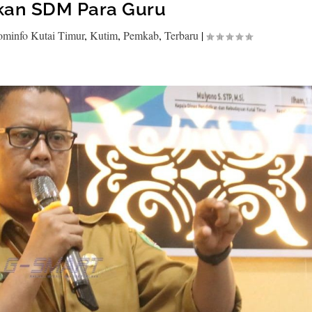
kan SDM Para Guru
ominfo Kutai Timur
,
Kutim
,
Pemkab
,
Terbaru
|