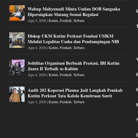
Wabup Mahyunadi Minta Usulan DOB Sangsaka
Dipersiapkan Matang Sesuai Regulasi
Agu 5, 2026
|
Kutim
,
Pemkab
,
Terbaru
Diskop UKM Kutim Perkuat Fondasi UMKM
Melalui Legalitas Usaha dan Pendampingan NIB
Agu 4, 2026
|
Kutim
,
Pemkab
,
Terbaru
Soliditas Organisasi Berbuah Prestasi, IBI Kutim
Juara II Terbaik se-Kaltim
Agu 4, 2026
|
Kutim
,
Pemkab
,
Terbaru
Audit 202 Koperasi Plasma Jadi Langkah Pemkab
Kutim Perkuat Tata Kelola Kemitraan Sawit
Agu 3, 2026
|
Kutim
,
Pemkab
,
Terbaru