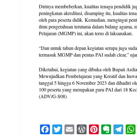
Dirinya membeberkan, kualitas tenaga pendidik jug
peningkatan akreditasi, disamping itu, kualitas te
oleh para peserta didik. Kemudian, mengingat pe
ilmu pengetahuan terutama dalam bidang agama,
Pelajaran (MGMP) ini, akan terus di laksanakan.
“Dan untuk tahun depan kegiatan serupa juga sud
termasuk MGMP dan pentas PAI sudah clear,” ujar
Diketahui, kegiatan yang dibuka oleh Bupati Ard
Mewujudkan Pembelajaran yang Kreatif dan Inovat
tanggal 5 hingga 6 November 2023 dan dihadiri ol
100 peserta yang merupakan guru PAI dari 18 Ke
(ADV/G-S08)
Fa
T
E
W
Pi
E
Te