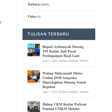
Terbaru
(4,633)
Video
(5)
a
TULISAN TERBARU
Bupati Ardiansyah Dorong
TPI Kutim Jadi Pusat
Perdagangan Hasil Laut
Agu 5, 2026
|
Kutim
,
Pemkab
,
Terbaru
Wabup Mahyunadi Minta
Usulan DOB Sangsaka
Dipersiapkan Matang Sesuai
Regulasi
y
Agu 5, 2026
|
Kutim
,
Pemkab
,
Terbaru
Diskop UKM Kutim Perkuat
Fondasi UMKM Melalui