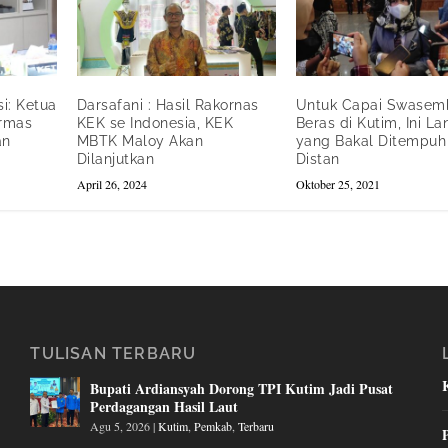
i: Ketua
Darsafani : Hasil Rakornas
Untuk Capai Swasem
Ormas
KEK se Indonesia, KEK
Beras di Kutim, Ini L
an
MBTK Maloy Akan
yang Bakal Ditempuh
Dilanjutkan
Distan
April 26, 2024
Oktober 25, 2021
TULISAN TERBARU
Bupati Ardiansyah Dorong TPI Kutim Jadi Pusat
Perdagangan Hasil Laut
Agu 5, 2026
|
Kutim
,
Pemkab
,
Terbaru