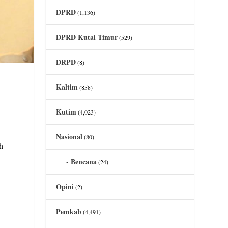
DPRD
(1,136)
DPRD Kutai Timur
(529)
DRPD
(8)
Kaltim
(858)
Kutim
(4,023)
Nasional
(80)
h
Bencana
(24)
Opini
(2)
Pemkab
(4,491)