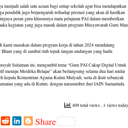
a menjadi salah satu acuan bagi setiap sekolah agar bisa mendapatkan
naga pendidik juga berpengaruh terhadap prestasi yang akan di hasilkan
ntingnya peran guru khususnya mata pelajaran PAI dalam memberikan
 maka kegiatan yang juga masuk dalam program Musyawarah Guru Mat
ah kami masukan dalam program kerja di tahun 2024 mendatang
 Ilham yang di sambut riuh tepuk tangan undangan yang hadir.
iansyah Sulaiman ini, mengambil tema “Guru PAI Cakap Digital Untuk
if menuju Merdeka Belajar” akan berlangsung selama dua hari mulai
eh kepala Kementrian Agama Kutim Mulyadi, serta di ikuti sebanyak
camatan yang ada di Kutim. dengan narasumber dari IAIN Samarinda.
409 total views
, 1 views toda
W
R
Li
Bl
Share