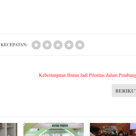
ha
ed
nk
og
ts
di
ed
ge
A
t
In
r
pp
KECEPATAN:
Keberlanjutan Hutan Jadi Prioritas dalam Pemba
BERIKU