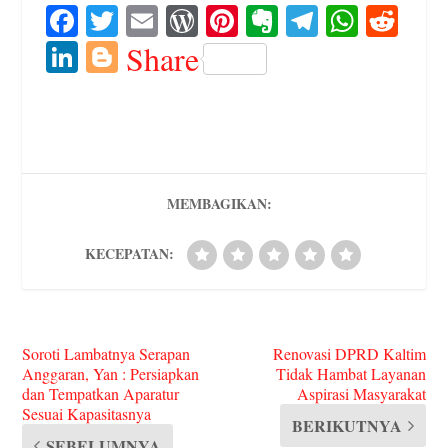
Fa
T
E
W
Pi
E
Te
W
R
ce
wi
m
or
nt
ve
le
ha
ed
Li
Bl
Share
bo
tte
ail
d
er
rn
gr
ts
di
nk
og
ok
r
Pr
es
ot
a
A
t
ed
ge
es
t
e
m
pp
In
r
s
MEMBAGIKAN:
KECEPATAN:
Soroti Lambatnya Serapan
Renovasi DPRD Kaltim
Anggaran, Yan : Persiapkan
Tidak Hambat Layanan
dan Tempatkan Aparatur
Aspirasi Masyarakat
Sesuai Kapasitasnya
BERIKUTNYA
SEBELUMNYA