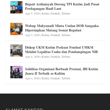
Bupati Ardiansyah Dorong TPI Kutim Jadi Pusat
Perdagangan Hasil Laut
Agu 5, 2026
|
Kutim
,
Pemkab
,
Terbaru
Wabup Mahyunadi Minta Usulan DOB Sangsaka
Dipersiapkan Matang Sesuai Regulasi
Agu 5, 2026
|
Kutim
,
Pemkab
,
Terbaru
Diskop UKM Kutim Perkuat Fondasi UMKM
Melalui Legalitas Usaha dan Pendampingan NIB
Agu 4, 2026
|
Kutim
,
Pemkab
,
Terbaru
Soliditas Organisasi Berbuah Prestasi, IBI Kutim
Juara II Terbaik se-Kaltim
Agu 4, 2026
|
Kutim
,
Pemkab
,
Terbaru