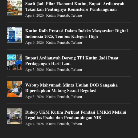
Sawit Jadi Pilar Ekonomi Kutim, Bupati Ardiansyah
Tekankan Pentingnya Konsistensi Pembangunan
Agu 8, 2026
|
Kutim
,
Pemkab
,
Terbaru
Kutim Raih Prestasi Dalam Indeks Masyarakat Digital
Indonesia 2025, Tembus Kategori High
Agu 6, 2026
|
Kutim
,
Pemkab
,
Terbaru
Bupati Ardiansyah Dorong TPI Kutim Jadi Pusat
Perdagangan Hasil Laut
Agu 5, 2026
|
Kutim
,
Pemkab
,
Terbaru
Wabup Mahyunadi Minta Usulan DOB Sangsaka
Dipersiapkan Matang Sesuai Regulasi
Agu 5, 2026
|
Kutim
,
Pemkab
,
Terbaru
Diskop UKM Kutim Perkuat Fondasi UMKM Melalui
Legalitas Usaha dan Pendampingan NIB
Agu 4, 2026
|
Kutim
,
Pemkab
,
Terbaru