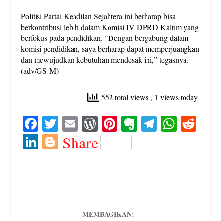
Politisi Partai Keadilan Sejahtera ini berharap bisa
berkontribusi lebih dalam Komisi IV DPRD Kaltim yang
berfokus pada pendidikan. “Dengan bergabung dalam
komisi pendidikan, saya berharap dapat memperjuangkan
dan mewujudkan kebutuhan mendesak ini,” tegasnya.
(adv/GS-M)
552 total views
, 1 views today
Fa
T
E
W
Pi
E
Te
W
R
ce
wi
m
or
nt
ve
le
ha
ed
Li
Bl
Share
bo
tte
ail
d
er
rn
gr
ts
di
nk
og
ok
r
Pr
es
ot
a
A
t
ed
ge
es
t
e
m
pp
In
r
s
MEMBAGIKAN: