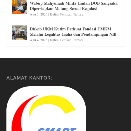
Wabup Mahyunadi Minta Usulan DOB Sangsaka
Dipersiapkan Matang Sesuai Regulasi
Agu 5, 2026
|
Kutim
,
Pemkab
,
Terbaru
Diskop UKM Kutim Perkuat Fondasi UMKM
Melalui Legalitas Usaha dan Pendampingan NIB
Agu 4, 2026
|
Kutim
,
Pemkab
,
Terbaru
ALAMAT KANTOR: