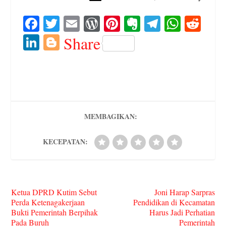
Fa
T
E
W
Pi
E
Te
W
R
ce
wi
m
or
nt
ve
le
ha
ed
Li
Bl
Share
bo
tte
ail
d
er
rn
gr
ts
di
nk
og
ok
r
Pr
es
ot
a
A
t
ed
ge
es
t
e
m
pp
In
r
s
MEMBAGIKAN:
KECEPATAN:
Ketua DPRD Kutim Sebut
Joni Harap Sarpras
Perda Ketenagakerjaan
Pendidikan di Kecamatan
Bukti Pemerintah Berpihak
Harus Jadi Perhatian
Pada Buruh
Pemerintah