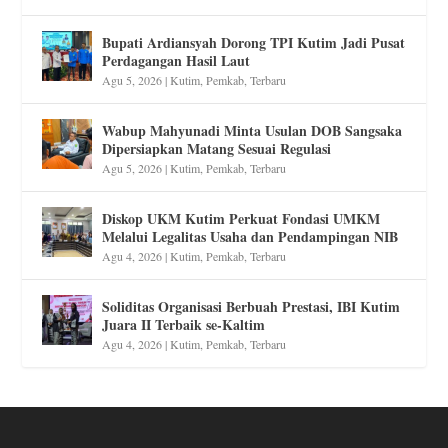
Bupati Ardiansyah Dorong TPI Kutim Jadi Pusat
Perdagangan Hasil Laut
Agu 5, 2026
|
Kutim
,
Pemkab
,
Terbaru
Wabup Mahyunadi Minta Usulan DOB Sangsaka
Dipersiapkan Matang Sesuai Regulasi
Agu 5, 2026
|
Kutim
,
Pemkab
,
Terbaru
Diskop UKM Kutim Perkuat Fondasi UMKM
Melalui Legalitas Usaha dan Pendampingan NIB
Agu 4, 2026
|
Kutim
,
Pemkab
,
Terbaru
Soliditas Organisasi Berbuah Prestasi, IBI Kutim
Juara II Terbaik se-Kaltim
Agu 4, 2026
|
Kutim
,
Pemkab
,
Terbaru