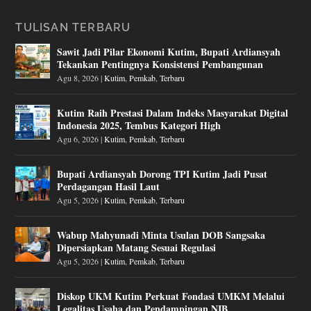
TULISAN TERBARU
Sawit Jadi Pilar Ekonomi Kutim, Bupati Ardiansyah
Tekankan Pentingnya Konsistensi Pembangunan
Agu 8, 2026
|
Kutim
,
Pemkab
,
Terbaru
Kutim Raih Prestasi Dalam Indeks Masyarakat Digital
Indonesia 2025, Tembus Kategori High
Agu 6, 2026
|
Kutim
,
Pemkab
,
Terbaru
Bupati Ardiansyah Dorong TPI Kutim Jadi Pusat
Perdagangan Hasil Laut
Agu 5, 2026
|
Kutim
,
Pemkab
,
Terbaru
Wabup Mahyunadi Minta Usulan DOB Sangsaka
Dipersiapkan Matang Sesuai Regulasi
Agu 5, 2026
|
Kutim
,
Pemkab
,
Terbaru
Diskop UKM Kutim Perkuat Fondasi UMKM Melalui
Legalitas Usaha dan Pendampingan NIB