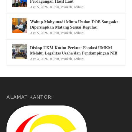
Perdagangan Hasil Laut
Agu 5, 2026
|
Kutim
,
Pemkab
,
Terbaru
Wabup Mahyunadi Minta Usulan DOB Sangsaka
Dipersiapkan Matang Sesuai Regulasi
Agu 5, 2026
|
Kutim
,
Pemkab
,
Terbaru
Diskop UKM Kutim Perkuat Fondasi UMKM
Melalui Legalitas Usaha dan Pendampingan NIB
Agu 4, 2026
|
Kutim
,
Pemkab
,
Terbaru
ALAMAT KANTOR: