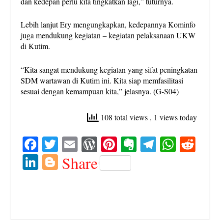
dan kedepan perlu kita tingkatkan lagi,” tuturnya.
Lebih lanjut Ery mengungkapkan, kedepannya Kominfo
juga mendukung kegiatan – kegiatan pelaksanaan UKW
di Kutim.
“Kita sangat mendukung kegiatan yang sifat peningkatan
SDM wartawan di Kutim ini. Kita siap memfasilitasi
sesuai dengan kemampuan kita,” jelasnya. (G-S04)
108 total views
, 1 views today
Fa
T
E
W
Pi
E
Te
W
R
ce
wi
m
or
nt
ve
le
ha
ed
Li
Bl
Share
bo
tte
ail
d
er
rn
gr
ts
di
nk
og
ok
r
Pr
es
ot
a
A
t
ed
ge
es
t
e
m
pp
In
r