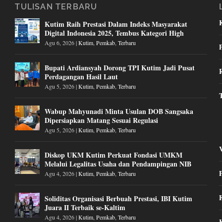
TULISAN TERBARU
Kutim Raih Prestasi Dalam Indeks Masyarakat
Digital Indonesia 2025, Tembus Kategori High
Agu 6, 2026
|
Kutim
,
Pemkab
,
Terbaru
Bupati Ardiansyah Dorong TPI Kutim Jadi Pusat
Perdagangan Hasil Laut
Agu 5, 2026
|
Kutim
,
Pemkab
,
Terbaru
Wabup Mahyunadi Minta Usulan DOB Sangsaka
Dipersiapkan Matang Sesuai Regulasi
Agu 5, 2026
|
Kutim
,
Pemkab
,
Terbaru
Diskop UKM Kutim Perkuat Fondasi UMKM
Melalui Legalitas Usaha dan Pendampingan NIB
Agu 4, 2026
|
Kutim
,
Pemkab
,
Terbaru
Soliditas Organisasi Berbuah Prestasi, IBI Kutim
Juara II Terbaik se-Kaltim
Agu 4, 2026
|
Kutim
,
Pemkab
,
Terbaru