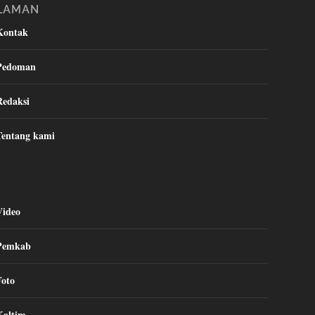
LAMAN
Kontak
Pedoman
Redaksi
Tentang kami
Video
Pemkab
Foto
Kaltim