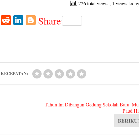
726 total views
, 1 views toda
W
R
Li
Bl
Share
ha
ed
nk
og
ts
di
ed
ge
A
t
In
r
pp
KECEPATAN:
Tahun Ini Dibangun Gedung Sekolah Baru, Mul
Paud H
BERIKU