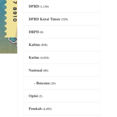
DPRD
(1,136)
DPRD Kutai Timur
(529)
DRPD
(8)
Kaltim
(858)
Kutim
(4,024)
Nasional
(80)
Bencana
(24)
Opini
(2)
Pemkab
(4,492)
n