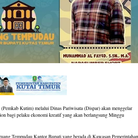
emkab Kutim) melalui Dinas Pariwisata (Dispar) akan menggelar
ion bagi pelaku ekonomi kreatif yang akan berlangsung Minggu
i ruang Tempudau Kantor Bupati yang berada di Kawasan Pemerintaha