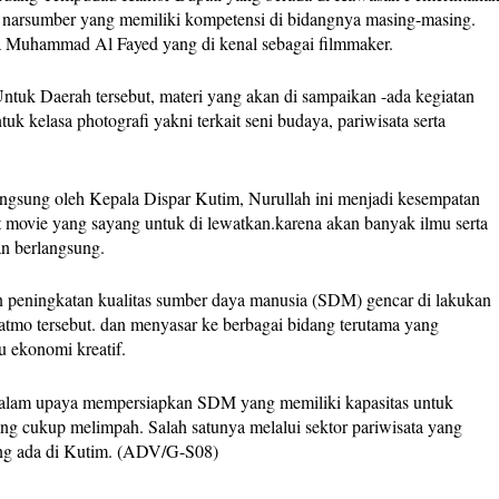
a narsumber yang memiliki kompetensi di bidangnya masing-masing.
a Muhammad Al Fayed yang di kenal sebagai filmmaker.
uk Daerah tersebut, materi yang akan di sampaikan -ada kegiatan
tuk kelasa photografi yakni terkait seni budaya, pariwisata serta
angsung oleh Kepala Dispar Kutim, Nurullah ini menjadi kesempatan
rt movie yang sayang untuk di lewatkan.karena akan banyak ilmu serta
an berlangsung.
n peningkatan kualitas sumber daya manusia (SDM) gencar di lakukan
diatmo tersebut. dan menyasar ke berbagai bidang terutama yang
u ekonomi kreatif.
alam upaya mempersiapkan SDM yang memiliki kapasitas untuk
g cukup melimpah. Salah satunya melalui sektor pariwisata yang
ang ada di Kutim. (ADV/G-S08)