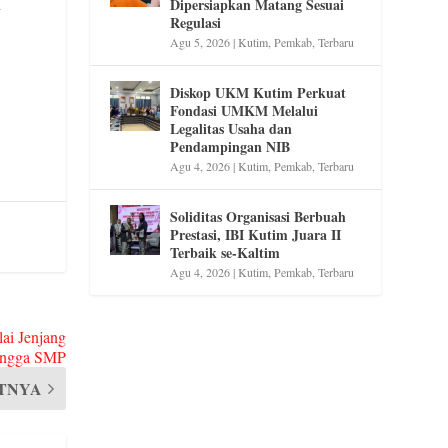
Dipersiapkan Matang Sesuai
y
Regulasi
Agu 5, 2026
|
Kutim
,
Pemkab
,
Terbaru
Diskop UKM Kutim Perkuat
Fondasi UMKM Melalui
Legalitas Usaha dan
Pendampingan NIB
Agu 4, 2026
|
Kutim
,
Pemkab
,
Terbaru
Soliditas Organisasi Berbuah
Prestasi, IBI Kutim Juara II
Terbaik se-Kaltim
Agu 4, 2026
|
Kutim
,
Pemkab
,
Terbaru
ai Jenjang
ingga SMP
TNYA