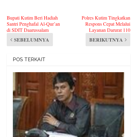
Bupati Kutim Beri Hadiah
Polres Kutim Tingkatkan
Santri Penghafal Al-Qur’an
Respons Cepat Melalui
di SDIT Daarussalam
Layanan Darurat 110
SEBELUMNYA
BERIKUTNYA
POS TERKAIT