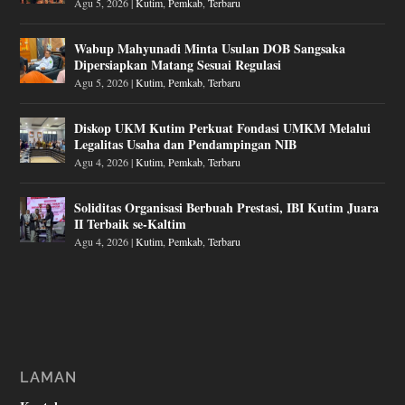
Agu 5, 2026
|
Kutim
,
Pemkab
,
Terbaru
Wabup Mahyunadi Minta Usulan DOB Sangsaka
Dipersiapkan Matang Sesuai Regulasi
Agu 5, 2026
|
Kutim
,
Pemkab
,
Terbaru
Diskop UKM Kutim Perkuat Fondasi UMKM Melalui
Legalitas Usaha dan Pendampingan NIB
Agu 4, 2026
|
Kutim
,
Pemkab
,
Terbaru
Soliditas Organisasi Berbuah Prestasi, IBI Kutim Juara
II Terbaik se-Kaltim
Agu 4, 2026
|
Kutim
,
Pemkab
,
Terbaru
LAMAN