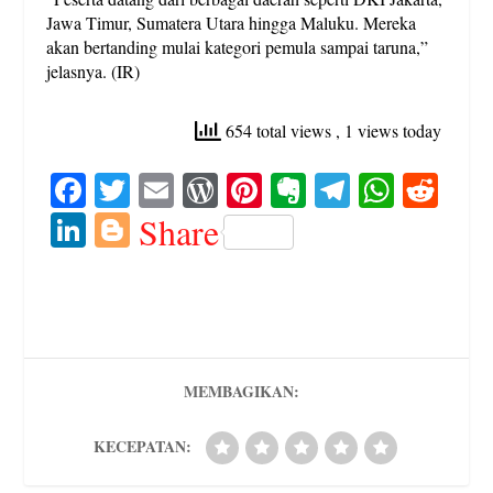
Jawa Timur, Sumatera Utara hingga Maluku. Mereka
akan bertanding mulai kategori pemula sampai taruna,”
jelasnya. (IR)
654 total views
, 1 views today
Fa
T
E
W
Pi
E
Te
W
R
ce
wi
m
or
nt
ve
le
ha
ed
Li
Bl
Share
bo
tte
ail
d
er
rn
gr
ts
di
nk
og
ok
r
Pr
es
ot
a
A
t
ed
ge
es
t
e
m
pp
In
r
s
MEMBAGIKAN:
KECEPATAN: