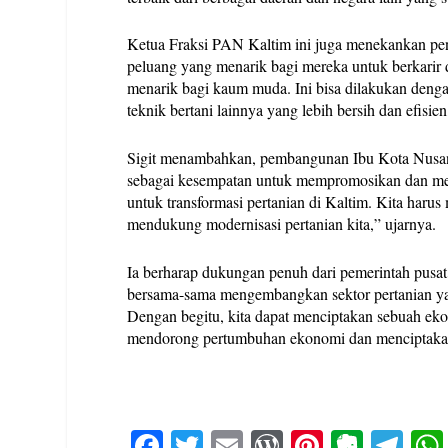
Ketua Fraksi PAN Kaltim ini juga menekankan pen
peluang yang menarik bagi mereka untuk berkarir di
menarik bagi kaum muda. Ini bisa dilakukan denga
teknik bertani lainnya yang lebih bersih dan efisien
Sigit menambahkan, pembangunan Ibu Kota Nusant
sebagai kesempatan untuk mempromosikan dan meng
untuk transformasi pertanian di Kaltim. Kita haru
mendukung modernisasi pertanian kita,” ujarnya.
Ia berharap dukungan penuh dari pemerintah pusat
bersama-sama mengembangkan sektor pertanian yan
Dengan begitu, kita dapat menciptakan sebuah eko
mendorong pertumbuhan ekonomi dan menciptakan 
Fa
T
E
W
Pi
E
Te