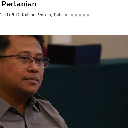
Pertanian
24
|
DPRD
,
Kaltim
,
Pemkab
,
Terbaru
|