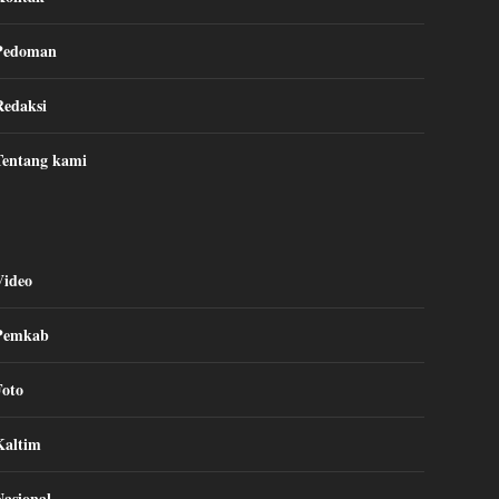
Pedoman
Redaksi
Tentang kami
Video
Pemkab
Foto
Kaltim
Nasional