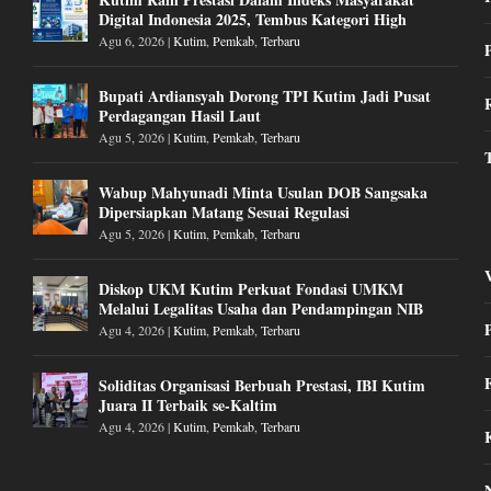
Digital Indonesia 2025, Tembus Kategori High
Agu 6, 2026
|
Kutim
,
Pemkab
,
Terbaru
Bupati Ardiansyah Dorong TPI Kutim Jadi Pusat
Perdagangan Hasil Laut
Agu 5, 2026
|
Kutim
,
Pemkab
,
Terbaru
Wabup Mahyunadi Minta Usulan DOB Sangsaka
Dipersiapkan Matang Sesuai Regulasi
Agu 5, 2026
|
Kutim
,
Pemkab
,
Terbaru
Diskop UKM Kutim Perkuat Fondasi UMKM
Melalui Legalitas Usaha dan Pendampingan NIB
Agu 4, 2026
|
Kutim
,
Pemkab
,
Terbaru
Soliditas Organisasi Berbuah Prestasi, IBI Kutim
Juara II Terbaik se-Kaltim
Agu 4, 2026
|
Kutim
,
Pemkab
,
Terbaru