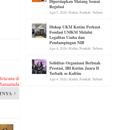
Dipersiapkan Matang Sesuai
Regulasi
Agu 5, 2026
|
Kutim
,
Pemkab
,
Terbaru
Diskop UKM Kutim Perkuat
Fondasi UMKM Melalui
Legalitas Usaha dan
Pendampingan NIB
Agu 4, 2026
|
Kutim
,
Pemkab
,
Terbaru
Soliditas Organisasi Berbuah
Prestasi, IBI Kutim Juara II
Terbaik se-Kaltim
Bencana di
Agu 4, 2026
|
Kutim
,
Pemkab
,
Terbaru
Samarinda
TNYA