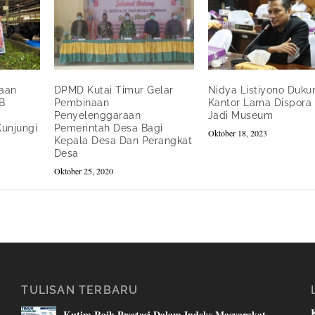
aan
DPMD Kutai Timur Gelar
Nidya Listiyono Duku
B
Pembinaan
Kantor Lama Dispora 
Penyelenggaraan
Jadi Museum
unjungi
Pemerintah Desa Bagi
Oktober 18, 2023
Kepala Desa Dan Perangkat
Desa
Oktober 25, 2020
TULISAN TERBARU
Kutim Raih Prestasi Dalam Indeks Masyarakat