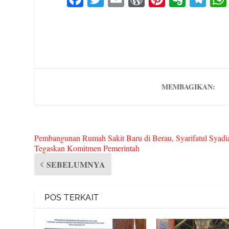
ce
wi
m
or
nt
ve
le
bo
tte
ail
d
er
rn
gr
ok
r
Pr
es
ot
a
es
t
e
m
s
MEMBAGIKAN:
Pembangunan Rumah Sakit Baru di Berau, Syarifatul Syadi
Tegaskan Komitmen Pemerintah
SEBELUMNYA
POS TERKAIT