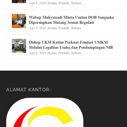
Agu 5, 2026
|
Kutim
,
Pemkab
,
Terbaru
Wabup Mahyunadi Minta Usulan DOB Sangsaka
Dipersiapkan Matang Sesuai Regulasi
Agu 5, 2026
|
Kutim
,
Pemkab
,
Terbaru
Diskop UKM Kutim Perkuat Fondasi UMKM
Melalui Legalitas Usaha dan Pendampingan NIB
Agu 4, 2026
|
Kutim
,
Pemkab
,
Terbaru
ALAMAT KANTOR: