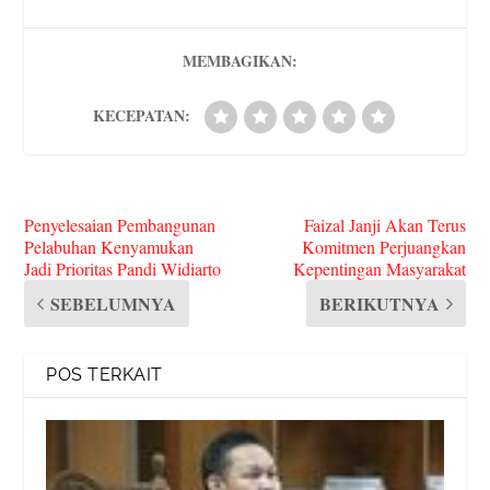
es
t
e
m
pp
In
r
s
MEMBAGIKAN:
KECEPATAN:
Penyelesaian Pembangunan
Faizal Janji Akan Terus
Pelabuhan Kenyamukan
Komitmen Perjuangkan
Jadi Prioritas Pandi Widiarto
Kepentingan Masyarakat
SEBELUMNYA
BERIKUTNYA
POS TERKAIT