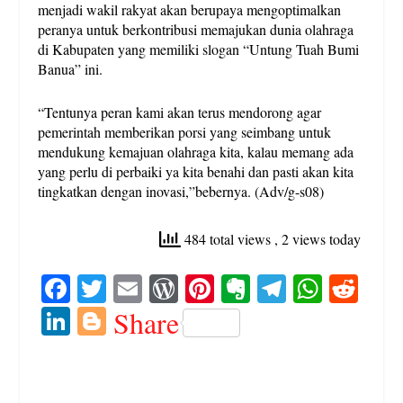
menjadi wakil rakyat akan berupaya mengoptimalkan
peranya untuk berkontribusi memajukan dunia olahraga
di Kabupaten yang memiliki slogan “Untung Tuah Bumi
Banua” ini.
“Tentunya peran kami akan terus mendorong agar
pemerintah memberikan porsi yang seimbang untuk
mendukung kemajuan olahraga kita, kalau memang ada
yang perlu di perbaiki ya kita benahi dan pasti akan kita
tingkatkan dengan inovasi,”bebernya. (Adv/g-s08)
484 total views
, 2 views today
Fa
T
E
W
Pi
E
Te
W
R
ce
wi
m
or
nt
ve
le
ha
ed
Li
Bl
Share
bo
tte
ail
d
er
rn
gr
ts
di
nk
og
ok
r
Pr
es
ot
a
A
t
ed
ge