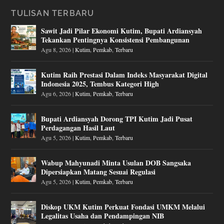
TULISAN TERBARU
Sawit Jadi Pilar Ekonomi Kutim, Bupati Ardiansyah
Tekankan Pentingnya Konsistensi Pembangunan
Agu 8, 2026
|
Kutim
,
Pemkab
,
Terbaru
Kutim Raih Prestasi Dalam Indeks Masyarakat Digital
Indonesia 2025, Tembus Kategori High
Agu 6, 2026
|
Kutim
,
Pemkab
,
Terbaru
Bupati Ardiansyah Dorong TPI Kutim Jadi Pusat
Perdagangan Hasil Laut
Agu 5, 2026
|
Kutim
,
Pemkab
,
Terbaru
Wabup Mahyunadi Minta Usulan DOB Sangsaka
Dipersiapkan Matang Sesuai Regulasi
Agu 5, 2026
|
Kutim
,
Pemkab
,
Terbaru
Diskop UKM Kutim Perkuat Fondasi UMKM Melalui
Legalitas Usaha dan Pendampingan NIB