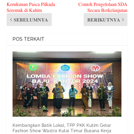
Kerukunan Pasca Pilkada
Contoh Pengelolaan SDA
Serentak di Kaltim
Secara Berkelanjutan
SEBELUMNYA
BERIKUTNYA
POS TERKAIT
Kembangkan Batik Lokal, TPP PKK Kutim Gelar
Fashion Show Wastra Kutai Timur Busana Kerja