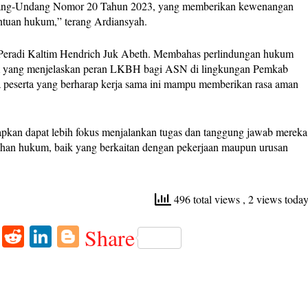
ng-Undang Nomor 20 Tahun 2023, yang memberikan kewenangan
tuan hukum,” terang Ardiansyah.
 Peradi Kaltim Hendrich Juk Abeth. Membahas perlindungan hukum
 yang menjelaskan peran LKBH bagi ASN di lingkungan Pemkab
a peserta yang berharap kerja sama ini mampu memberikan rasa aman
apkan dapat lebih fokus menjalankan tugas dan tanggung jawab mereka
ahan hukum, baik yang berkaitan dengan pekerjaan maupun urusan
496 total views
, 2 views toda
W
R
Li
Bl
Share
ha
ed
nk
og
ts
di
ed
ge
A
t
In
r