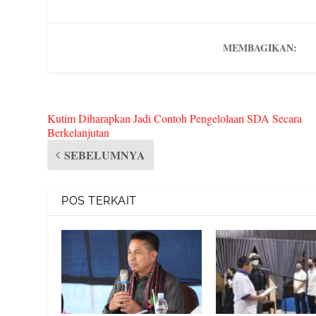
es
t
e
m
s
MEMBAGIKAN:
Kutim Diharapkan Jadi Contoh Pengelolaan SDA Secara
Berkelanjutan
SEBELUMNYA
POS TERKAIT