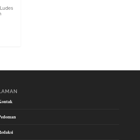
 Ludes
h
LAMAN
Kontak
Pedoman
Redaksi