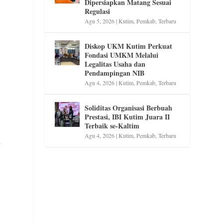
Dipersiapkan Matang Sesuai
Regulasi
Agu 5, 2026
|
Kutim
,
Pemkab
,
Terbaru
Diskop UKM Kutim Perkuat
Fondasi UMKM Melalui
Legalitas Usaha dan
Pendampingan NIB
Agu 4, 2026
|
Kutim
,
Pemkab
,
Terbaru
Soliditas Organisasi Berbuah
Prestasi, IBI Kutim Juara II
Terbaik se-Kaltim
Agu 4, 2026
|
Kutim
,
Pemkab
,
Terbaru
y