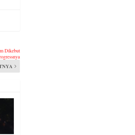
im Dikebut
rogressnya
TNYA