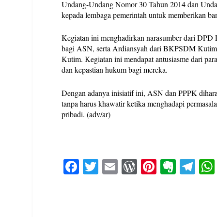
Undang-Undang Nomor 30 Tahun 2014 dan Unda
kepada lembaga pemerintah untuk memberikan ban
Kegiatan ini menghadirkan narasumber dari DPD
bagi ASN, serta Ardiansyah dari BKPSDM Kutim
Kutim. Kegiatan ini mendapat antusiasme dari par
dan kepastian hukum bagi mereka.
Dengan adanya inisiatif ini, ASN dan PPPK dihar
tanpa harus khawatir ketika menghadapi permasal
pribadi. (adv/ar)
Fa
T
E
W
Pi
E
Te
ce
wi
m
or
nt
ve
le
bo
tte
ail
d
er
rn
gr
ok
r
Pr
es
ot
a