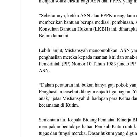
menjadi solusi efektif bagi ASN dan PPPK yang m
“Sebelumnya, ketika ASN atau PPPK mengalami 
memberikan bantuan berupa mediasi, pembinaan, 
Konsultan Bantuan Hukum (LKBH) ini, diharapkan s
Belum lama ini
Lebih lanjut, Misliansyah mencontohkan, ASN ya
penghasilan mereka kepada mantan istri dan anak-
Pemerintah (PP) Nomor 10 Tahun 1983 juncto PP 
ASN.
“Dalam peraturan ini, bukan hanya gaji pokok yang
Penghasilan tersebut dibagi menjadi tiga bagian. Yai
anak,” jelas Misliansyah di hadapan para Ketua d
kecamatan di Kutim.
Sementara itu, Kepala Bidang Penilaian Kiner
merupakan bentuk perhatian Pemkab Kutim untu
tugas dan fungsi mereka. Dasar hukum yang dig