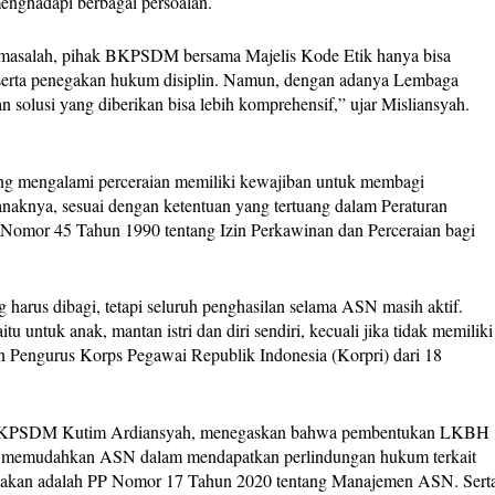
enghadapi berbagai persoalan.
masalah, pihak BKPSDM bersama Majelis Kode Etik hanya bisa
serta penegakan hukum disiplin. Namun, dengan adanya Lembaga
olusi yang diberikan bisa lebih komprehensif,” ujar Misliansyah.
ng mengalami perceraian memiliki kewajiban untuk membagi
anaknya, sesuai dengan ketentuan yang tertuang dalam Peraturan
Nomor 45 Tahun 1990 tentang Izin Perkawinan dan Perceraian bagi
 harus dibagi, tetapi seluruh penghasilan selama ASN masih aktif.
tu untuk anak, mantan istri dan diri sendiri, kecuali jika tidak memiliki
an Pengurus Korps Pegawai Republik Indonesia (Korpri) dari 18
ja BKPSDM Kutim Ardiansyah, menegaskan bahwa pembentukan LKBH
k memudahkan ASN dalam mendapatkan perlindungan hukum terkait
unakan adalah PP Nomor 17 Tahun 2020 tentang Manajemen ASN. Sert