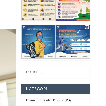
KATEGORI
Diskominfo Kutai Timur
(1,029)