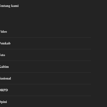
Tentang kami
Video
Pemkab
Foto
Kaltim
Nasional
DRPD
Opini