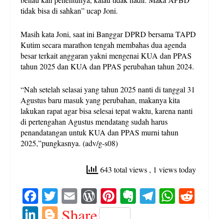
tidak bisa di sahkan” ucap Joni.
Masih kata Joni, saat ini Banggar DPRD bersama TAPD
Kutim secara marathon tengah membahas dua agenda
besar terkait anggaran yakni mengenai KUA dan PPAS
tahun 2025 dan KUA dan PPAS perubahan tahun 2024.
“Nah setelah selasai yang tahun 2025 nanti di tanggal 31
Agustus baru masuk yang perubahan, makanya kita
lakukan rapat agar bisa selesai tepat waktu, karena nanti
di pertengahan Agustus mendatang sudah harus
penandatangan untuk KUA dan PPAS murni tahun
2025,”pungkasnya. (adv/g-s08)
643 total views
, 1 views today
Fa
T
E
W
Pi
E
Te
W
R
ce
wi
m
or
nt
ve
le
ha
ed
Li
Bl
Share