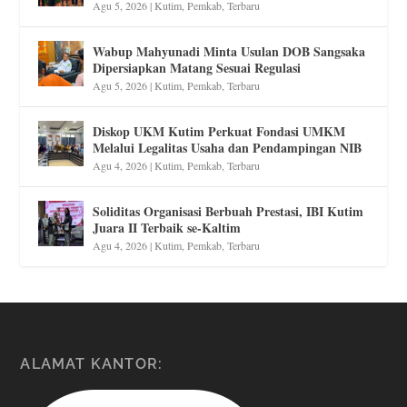
Agu 5, 2026
|
Kutim
,
Pemkab
,
Terbaru
Wabup Mahyunadi Minta Usulan DOB Sangsaka
Dipersiapkan Matang Sesuai Regulasi
Agu 5, 2026
|
Kutim
,
Pemkab
,
Terbaru
Diskop UKM Kutim Perkuat Fondasi UMKM
Melalui Legalitas Usaha dan Pendampingan NIB
Agu 4, 2026
|
Kutim
,
Pemkab
,
Terbaru
Soliditas Organisasi Berbuah Prestasi, IBI Kutim
Juara II Terbaik se-Kaltim
Agu 4, 2026
|
Kutim
,
Pemkab
,
Terbaru
ALAMAT KANTOR: