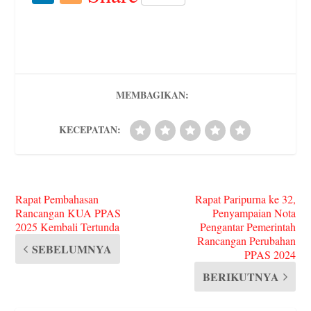
bo
tte
ail
d
er
rn
gr
ts
di
nk
og
ok
r
Pr
es
ot
a
A
t
ed
ge
es
t
e
m
pp
In
r
s
MEMBAGIKAN:
KECEPATAN:
Rapat Pembahasan
Rapat Paripurna ke 32,
Rancangan KUA PPAS
Penyampaian Nota
2025 Kembali Tertunda
Pengantar Pemerintah
Rancangan Perubahan
SEBELUMNYA
PPAS 2024
BERIKUTNYA