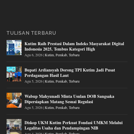
TULISAN TERBARU
Kutim Raih Prestasi Dalam Indeks Masyarakat Digital
Indonesia 2025, Tembus Kategori High
Agu 6, 2026
|
Kutim
,
Pemkab
,
Terbaru
Bupati Ardiansyah Dorong TPI Kutim Jadi Pusat
Perdagangan Hasil Laut
Agu 5, 2026
|
Kutim
,
Pemkab
,
Terbaru
Wabup Mahyunadi Minta Usulan DOB Sangsaka
Dipersiapkan Matang Sesuai Regulasi
Agu 5, 2026
|
Kutim
,
Pemkab
,
Terbaru
Diskop UKM Kutim Perkuat Fondasi UMKM Melalui
Legalitas Usaha dan Pendampingan NIB
Agu 4, 2026
|
Kutim
,
Pemkab
,
Terbaru