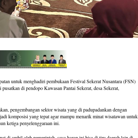
n untuk menghadiri pembukaan Festival Sekerat Nusantara (FSN)
i pusatkan di pendopo Kawasan Pantai Sekerat, desa Sekerat,
takan, pengembangan sektor wisata yang di padupadankan dengan
njadi komposisi yang tepat agar mampu menarik minat wisatawan untuk
un ketiga penyelenggaraan ini.
t di ambil oleh pemerintah, saya harap ini bisa di tiru daerah lain di