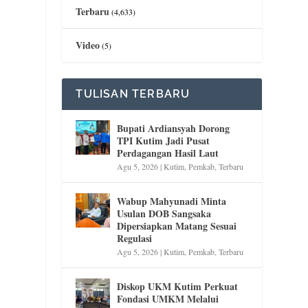
Terbaru
(4,633)
Video
(5)
TULISAN TERBARU
Bupati Ardiansyah Dorong
TPI Kutim Jadi Pusat
Perdagangan Hasil Laut
Agu 5, 2026
|
Kutim
,
Pemkab
,
Terbaru
Wabup Mahyunadi Minta
n
Usulan DOB Sangsaka
Dipersiapkan Matang Sesuai
Regulasi
Agu 5, 2026
|
Kutim
,
Pemkab
,
Terbaru
Diskop UKM Kutim Perkuat
Fondasi UMKM Melalui