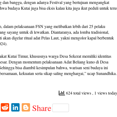
ng dan bangga, dengan adanya Festival yang bertujuan mengangkat
a budaya Kutai juga bisa eksis kalau kita juga ikut peduli untuk teru
 dalam pelaksanaan FSN yang melibatkan lebih dari 25 pelaku
g sayang untuk di lewatkan. Diantaranya, ada lomba tradisional,
an digelar ritual adat Pelas Laut, yakni mengolor kapal berbentuk
024).
kat Kutai Timur, khususnya warga Desa Sekerat memiliki identitas
an besar. Dengan momentum pelaksanaan Adat Beliang kuno di Desa
. Sehingga bisa diambil kesimpulan bahwa, warisan seni budaya ini
ebersamaan, kekuatan serta sikap saling menghargai,” ucap Sunandhika.
624 total views
, 1 views toda
W
R
Li
Bl
Share
ha
ed
nk
og