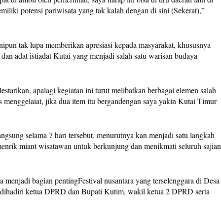
iliki potensi pariwisata yang tak kalah dengan di sini (Sekerat),”
 inipun tak lupa memberikan apresiasi kepada masyarakat, khususnya
 dan adat istiadat Kutai yang menjadi salah satu warisan budaya
estarikan, apalagi kegiatan ini turut melibatkan berbagai elemen salah
s menggelaiat, jika dua item itu bergandengan saya yakin Kutai Timur
angsung selama 7 hari tersebut, menurutnya kan menjadi satu langkah
menrik miant wisatawan untuk berkunjung dan menikmati seluruh sajia
a menjadi bagian pentingFestival nusantara yang terselenggara di Desa
 dihadiri ketua DPRD dan Bupati Kutim, wakil ketua 2 DPRD serta