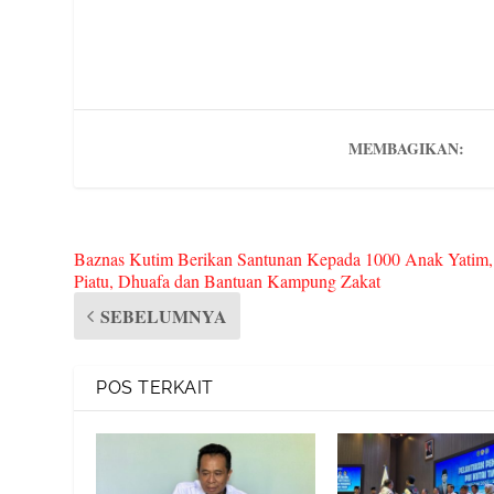
bo
tte
ail
d
er
rn
gr
ok
r
Pr
es
ot
a
es
t
e
m
s
MEMBAGIKAN:
Baznas Kutim Berikan Santunan Kepada 1000 Anak Yatim,
Piatu, Dhuafa dan Bantuan Kampung Zakat
SEBELUMNYA
POS TERKAIT