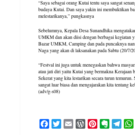
“Saya sebagai orang Kutai tentu saya sangat sena
budaya Kutai. Dan saya yakin ini membuktikan bahw
melestarikanya,” pungkasnya
Sebelumnya, Kepala Desa Sunandhika mengatakan,
UMKM dan akan diisi dengan berbagai kegiatan yan
Bazar UMKM, Camping dan pada puncaknya nanti ak
Naga yang akan di laksanakan pada Sabtu (20/7/2
“Festval ini juga untuk menegaskan bahwa masyara
atau jati diri yaitu Kutai yang bermakna Keraja
Sekerat yang kita lestarikan secara turun temurun
sangat luar biasa dan mengajarakan kita tentang k
(adv/g-s08)
Fa
T
E
W
Pi
E
Te
ce
wi
m
or
nt
ve
le