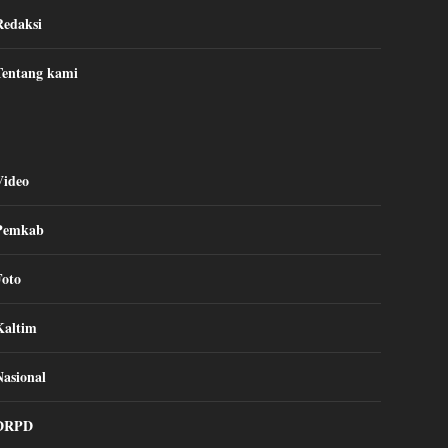
Redaksi
Tentang kami
Video
Pemkab
Foto
Kaltim
Nasional
DRPD