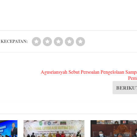
ts
di
ed
ge
A
t
In
r
pp
KECEPATAN:
Agusriansyah Sebut Persoalan Pengelolaan Samp
Pem
BERIKU