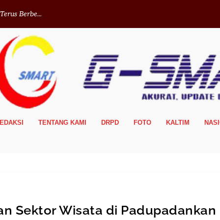
erus Berbe...
EDAKSI
TENTANG KAMI
DRPD
FOTO
KALTIM
NAS
an Sektor Wisata di Padupadankan