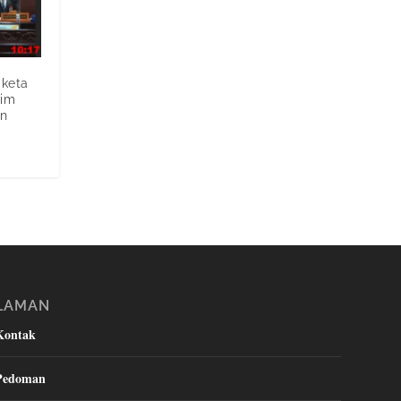
gketa
Tim
an
LAMAN
Kontak
Pedoman