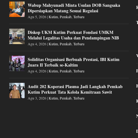
Wabup Mahyunadi Minta Usulan DOB Sangsaka
Dipersiapkan Matang Sesuai Regulasi
Agu 5, 2026
|
Kutim
,
Pemkab
,
Terbaru
Diskop UKM Kutim Perkuat Fondasi UMKM
Melalui Legalitas Usaha dan Pendampingan NIB
Agu 4, 2026
|
Kutim
,
Pemkab
,
Terbaru
Soliditas Organisasi Berbuah Prestasi, IBI Kutim
Juara II Terbaik se-Kaltim
Agu 4, 2026
|
Kutim
,
Pemkab
,
Terbaru
Audit 202 Koperasi Plasma Jadi Langkah Pemkab
Kutim Perkuat Tata Kelola Kemitraan Sawit
Agu 3, 2026
|
Kutim
,
Pemkab
,
Terbaru