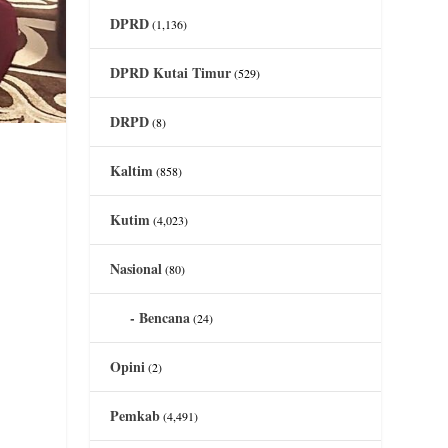
DPRD
(1,136)
DPRD Kutai Timur
(529)
DRPD
(8)
Kaltim
(858)
Kutim
(4,023)
Nasional
(80)
Bencana
(24)
Opini
(2)
Pemkab
(4,491)