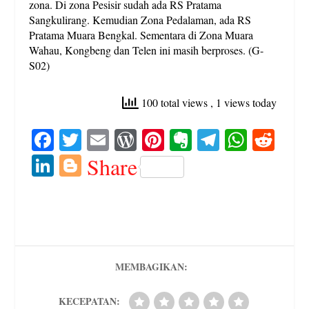
zona. Di zona Pesisir sudah ada RS Pratama
Sangkulirang. Kemudian Zona Pedalaman, ada RS
Pratama Muara Bengkal. Sementara di Zona Muara
Wahau, Kongbeng dan Telen ini masih berproses. (G-
S02)
100 total views
, 1 views today
Fa
T
E
W
Pi
E
Te
W
R
ce
wi
m
or
nt
ve
le
ha
ed
Li
Bl
Share
bo
tte
ail
d
er
rn
gr
ts
di
nk
og
ok
r
Pr
es
ot
a
A
t
ed
ge
es
t
e
m
pp
In
r
s
MEMBAGIKAN:
KECEPATAN: