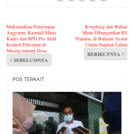
Maksimalkan Penyerapan
Kongbeng dan Wahau
Anggaran, Kasmidi Minta
Minta Dibangunkan RS
Kades dan BPD Pro Aktif
Pratama, dr Bahrani: Syarat
Kontrol Pekerjaan di
Utama Siapkan Lahan
Masing-masing Desa
BERIKUTNYA
SEBELUMNYA
POS TERKAIT