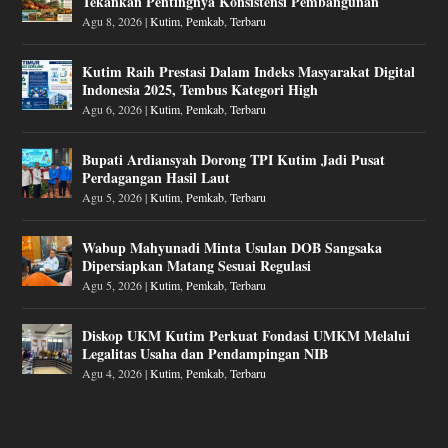
Tekankan Pentingnya Konsistensi Pembangunan
Agu 8, 2026
|
Kutim
,
Pemkab
,
Terbaru
Kutim Raih Prestasi Dalam Indeks Masyarakat Digital
Indonesia 2025, Tembus Kategori High
Agu 6, 2026
|
Kutim
,
Pemkab
,
Terbaru
Bupati Ardiansyah Dorong TPI Kutim Jadi Pusat
Perdagangan Hasil Laut
Agu 5, 2026
|
Kutim
,
Pemkab
,
Terbaru
Wabup Mahyunadi Minta Usulan DOB Sangsaka
Dipersiapkan Matang Sesuai Regulasi
Agu 5, 2026
|
Kutim
,
Pemkab
,
Terbaru
Diskop UKM Kutim Perkuat Fondasi UMKM Melalui
Legalitas Usaha dan Pendampingan NIB
Agu 4, 2026
|
Kutim
,
Pemkab
,
Terbaru