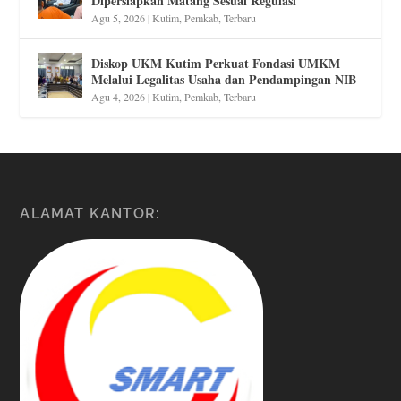
Dipersiapkan Matang Sesuai Regulasi
Agu 5, 2026
|
Kutim
,
Pemkab
,
Terbaru
Diskop UKM Kutim Perkuat Fondasi UMKM
Melalui Legalitas Usaha dan Pendampingan NIB
Agu 4, 2026
|
Kutim
,
Pemkab
,
Terbaru
ALAMAT KANTOR: