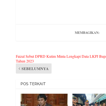
bo
tte
ail
d
er
rn
gr
ok
r
Pr
es
ot
a
es
t
e
m
s
MEMBAGIKAN:
Faizal Sebut DPRD Kutim Minta Lengkapi Data LKPJ Bupa
Tahun 2023
SEBELUMNYA
POS TERKAIT