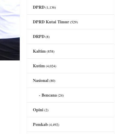
DPRD
(1,136)
DPRD Kutai Timur
(529)
DRPD
(8)
Kaltim
(858)
Kutim
(4,024)
Nasional
(80)
Bencana
(24)
Opini
(2)
Pemkab
(4,492)