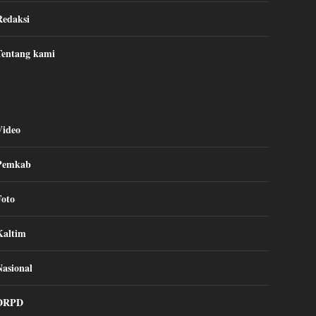
Redaksi
Tentang kami
Video
Pemkab
Foto
Kaltim
Nasional
DRPD