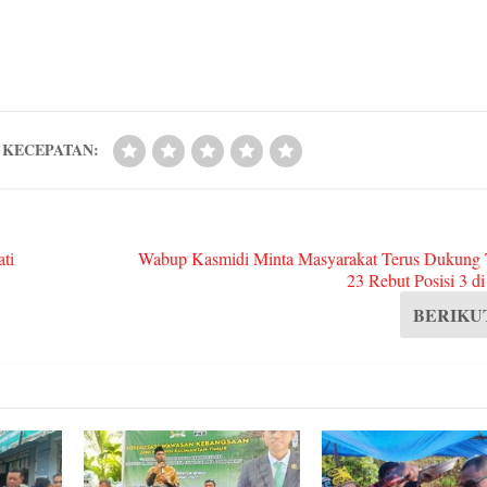
ts
di
ed
ge
A
t
In
r
pp
KECEPATAN:
ti
Wabup Kasmidi Minta Masyarakat Terus Dukung
23 Rebut Posisi 3 di
BERIKU