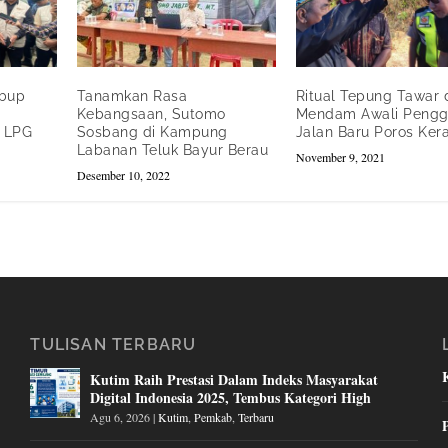
abup
Tanamkan Rasa
Ritual Tepung Tawar 
Kebangsaan, Sutomo
Mendam Awali Peng
n LPG
Sosbang di Kampung
Jalan Baru Poros Kera
Labanan Teluk Bayur Berau
November 9, 2021
Desember 10, 2022
TULISAN TERBARU
Kutim Raih Prestasi Dalam Indeks Masyarakat
Digital Indonesia 2025, Tembus Kategori High
Agu 6, 2026
|
Kutim
,
Pemkab
,
Terbaru