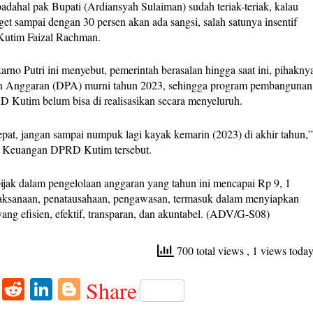
adahal pak Bupati (Ardiansyah Sulaiman) sudah teriak-teriak, kalau
et sampai dengan 30 persen akan ada sangsi, salah satunya insentif
Kutim Faizal Rachman.
arno Putri ini menyebut, pemerintah berasalan hingga saat ini, pihakny
n Anggaran (DPA) murni tahun 2023, sehingga program pembangunan
D Kutim belum bisa di realisasikan secara menyeluruh.
cepat, jangan sampai numpuk lagi kayak kemarin (2023) di akhir tahun,
n Keuangan DPRD Kutim tersebut.
 bijak dalam pengelolaan anggaran yang tahun ini mencapai Rp 9, 1
pelaksanaan, penatausahaan, pengawasan, termasuk dalam menyiapkan
g efisien, efektif, transparan, dan akuntabel. (ADV/G-S08)
700 total views
, 1 views toda
W
R
Li
Bl
Share
ha
ed
nk
og