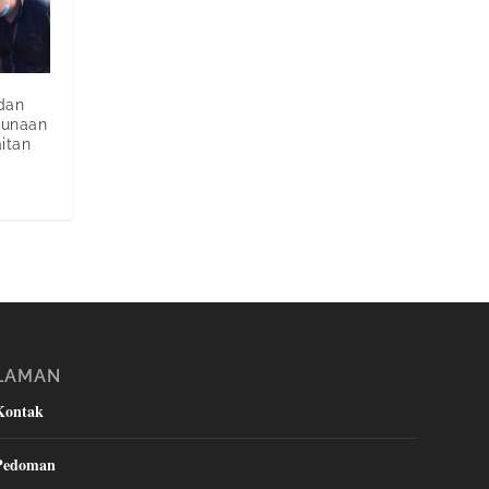
dan
gunaan
itan
LAMAN
Kontak
Pedoman