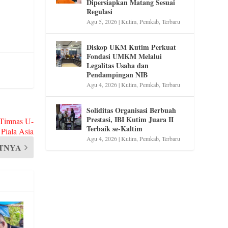
Dipersiapkan Matang Sesuai
Regulasi
Agu 5, 2026
|
Kutim
,
Pemkab
,
Terbaru
Diskop UKM Kutim Perkuat
Fondasi UMKM Melalui
Legalitas Usaha dan
Pendampingan NIB
Agu 4, 2026
|
Kutim
,
Pemkab
,
Terbaru
Soliditas Organisasi Berbuah
Prestasi, IBI Kutim Juara II
 Timnas U-
Terbaik se-Kaltim
 Piala Asia
Agu 4, 2026
|
Kutim
,
Pemkab
,
Terbaru
TNYA