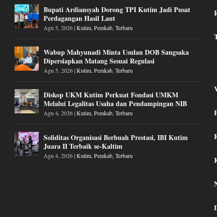
Bupati Ardiansyah Dorong TPI Kutim Jadi Pusat
Perdagangan Hasil Laut
Agu 5, 2026
|
Kutim
,
Pemkab
,
Terbaru
Wabup Mahyunadi Minta Usulan DOB Sangsaka
Dipersiapkan Matang Sesuai Regulasi
Agu 5, 2026
|
Kutim
,
Pemkab
,
Terbaru
Diskop UKM Kutim Perkuat Fondasi UMKM
Melalui Legalitas Usaha dan Pendampingan NIB
Agu 4, 2026
|
Kutim
,
Pemkab
,
Terbaru
Soliditas Organisasi Berbuah Prestasi, IBI Kutim
Juara II Terbaik se-Kaltim
Agu 4, 2026
|
Kutim
,
Pemkab
,
Terbaru