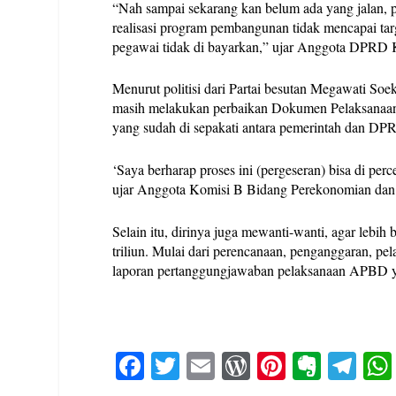
“Nah sampai sekarang kan belum ada yang jalan, p
realisasi program pembangunan tidak mencapai targ
pegawai tidak di bayarkan,” ujar Anggota DPRD 
Menurut politisi dari Partai besutan Megawati Soek
masih melakukan perbaikan Dokumen Pelaksanaa
yang sudah di sepakati antara pemerintah dan DPR
‘Saya berharap proses ini (pergeseran) bisa di per
ujar Anggota Komisi B Bidang Perekonomian da
Selain itu, dirinya juga mewanti-wanti, agar lebih
triliun. Mulai dari perencanaan, penganggaran, 
laporan pertanggungjawaban pelaksanaan APBD yan
Fa
T
E
W
Pi
E
Te
ce
wi
m
or
nt
ve
le